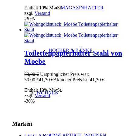
Enthält 19% MwSt.
MAGAZINHALTER
zzgl.
Versand
-30%
HOCKER & BÄNKE
Toilettenpapierhalter Stahl von
Moebe
59,00
€
Ursprünglicher Preis war:
59,00 €
41,30
€
Aktueller Preis ist: 41,30 €.
Enthält 19% MwSt.
WOHNEN
zzgl.
Versand
-30%
Marken
ALLE ARTIKEL WOHNEN
LEO LA DOUCE