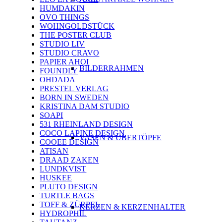
HUMDAKIN
OVO THINGS
WOHNGOLDSTÜCK
THE POSTER CLUB
STUDIO LIV
STUDIO CRAVO
PAPIER AHOI
BILDERRAHMEN
FOUNDLY
OHDADA
PRESTEL VERLAG
BORN IN SWEDEN
KRISTINA DAM STUDIO
SOAPI
531 RHEINLAND DESIGN
COCO LAPINE DESIGN
VASEN & ÜBERTÖPFE
COOEE DESIGN
ATISAN
DRAAD ZAKEN
LUNDKVIST
HUSKEE
PLUTO DESIGN
TURTLE BAGS
TOFF & ZÜRPEL
KERZEN & KERZENHALTER
HYDROPHIL