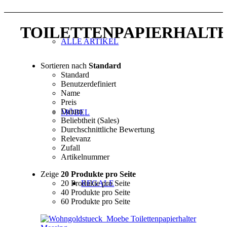
TOILETTENPAPIERHALT
ALLE ARTIKEL
Sortieren nach
Standard
Standard
Benutzerdefiniert
Name
Preis
Datum
MÖBEL
Beliebtheit (Sales)
Durchschnittliche Bewertung
Relevanz
Zufall
Artikelnummer
Zeige
20 Produkte pro Seite
20 Produkte pro Seite
REGALE
40 Produkte pro Seite
60 Produkte pro Seite