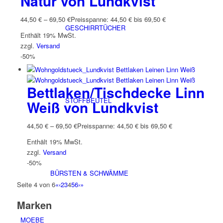
Natur von Lundkvist
44,50
€
–
69,50
€
Preisspanne: 44,50 € bis 69,50 €
GESCHIRRTÜCHER
Enthält 19% MwSt.
zzgl.
Versand
-50%
Bettlaken/Tischdecke Linn
STOFFBEUTEL
Weiß von Lundkvist
44,50
€
–
69,50
€
Preisspanne: 44,50 € bis 69,50 €
Enthält 19% MwSt.
zzgl.
Versand
-50%
BÜRSTEN & SCHWÄMME
Seite 4 von 6
«
‹
2
3
4
5
6
›
»
Marken
MOEBE