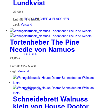
Lundkvist
23,00
€
TO GO BECHER & FLASCHEN
Enthält 19% MwSt.
zzgl.
Versand
Tortenheber The Pine
Needle von Namuos
GLÄSER
21,00
€
Enthält 19% MwSt.
zzgl.
Versand
GESCHIRR
Schneidebrett Walnuss
klein von House Doctor