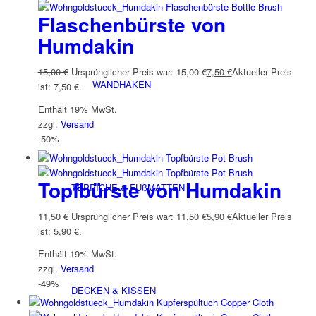
Flaschenbürste von
Humdakin
15,00
€
Ursprünglicher Preis war: 15,00 €
7,50
€
Aktueller Preis
WANDHAKEN
ist: 7,50 €.
Enthält 19% MwSt.
zzgl.
Versand
-50%
Topfbürste von Humdakin
TEPPICHE & FUßMATTEN
11,50
€
Ursprünglicher Preis war: 11,50 €
5,90
€
Aktueller Preis
ist: 5,90 €.
Enthält 19% MwSt.
zzgl.
Versand
-49%
DECKEN & KISSEN