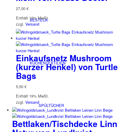
27,00
€
Enthält 19% MwSt.
BESTECK
zzgl.
Versand
Einkaufsnetz Mushroom
KÜCHENTEXTILIEN
(kurzer Henkel) von Turtle
Bags
5,50
€
Enthält 19% MwSt.
zzgl.
Versand
SPÜLTÜCHER
Bettlaken/Tischdecke Linn