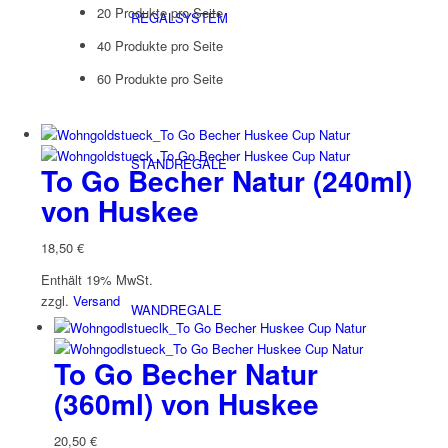
20 Produkte pro Seite
REGALSYSTEM
40 Produkte pro Seite
60 Produkte pro Seite
STANDREGALE
To Go Becher Natur (240ml)
von Huskee
18,50
€
Enthält 19% MwSt.
zzgl.
Versand
WANDREGALE
To Go Becher Natur
(360ml) von Huskee
20,50
€