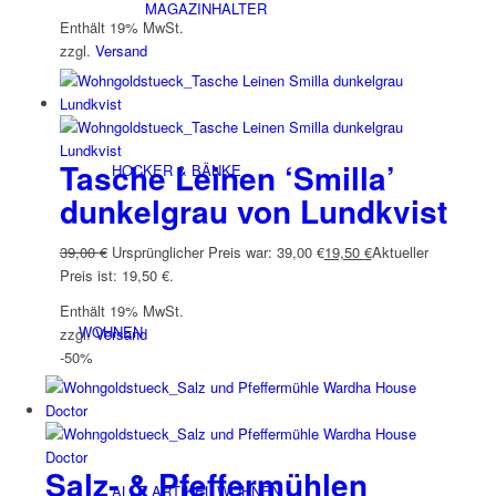
MAGAZINHALTER
Enthält 19% MwSt.
zzgl.
Versand
Tasche Leinen ‘Smilla’
HOCKER & BÄNKE
dunkelgrau von Lundkvist
39,00
€
Ursprünglicher Preis war: 39,00 €
19,50
€
Aktueller
Preis ist: 19,50 €.
Enthält 19% MwSt.
WOHNEN
zzgl.
Versand
-50%
Salz- & Pfeffermühlen
ALLE ARTIKEL WOHNEN