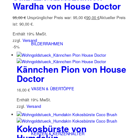
Wardha von House Doctor
95,00
€
Ursprünglicher Preis war: 95,00 €
90,00
€
Aktueller Preis
ist: 90,00 €.
Enthält 19% MwSt.
zzgl.
Versand
BILDERRAHMEN
-5%
Kännchen Pion von House
Doctor
VASEN & ÜBERTÖPFE
16,00
€
Enthält 19% MwSt.
zzgl.
Versand
Kokosbürste von
KERZEN & KERZENHALTER
Humdakin