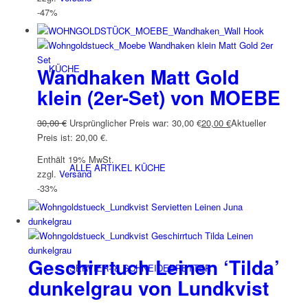
-47%
KÜCHE
Wandhaken Matt Gold
klein (2er-Set) von MOEBE
30,00
€
Ursprünglicher Preis war: 30,00 €
20,00
€
Aktueller
Preis ist: 20,00 €.
Enthält 19% MwSt.
ALLE ARTIKEL KÜCHE
zzgl.
Versand
-33%
Geschirrtuch Leinen ‘Tilda’
SERVIER- & SCHNEIDEBRETTER
dunkelgrau von Lundkvist