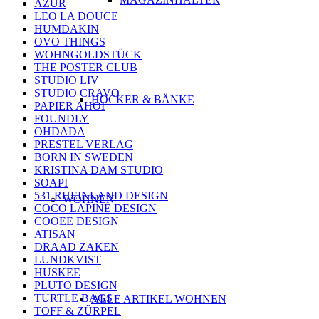
AZUR
LEO LA DOUCE
HUMDAKIN
OVO THINGS
WOHNGOLDSTÜCK
THE POSTER CLUB
STUDIO LIV
STUDIO CRAVO
HOCKER & BÄNKE
PAPIER AHOI
FOUNDLY
OHDADA
PRESTEL VERLAG
BORN IN SWEDEN
KRISTINA DAM STUDIO
SOAPI
531 RHEINLAND DESIGN
WOHNEN
COCO LAPINE DESIGN
COOEE DESIGN
ATISAN
DRAAD ZAKEN
LUNDKVIST
HUSKEE
PLUTO DESIGN
TURTLE BAGS
ALLE ARTIKEL WOHNEN
TOFF & ZÜRPEL