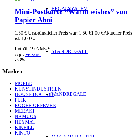
REGALSYSTEM
Mini-Postkarte “Warm wishes” von
Papier Ahoi
1,50
€
Ursprünglicher Preis war: 1,50 €
1,00
€
Aktueller Preis
ist: 1,00 €.
Enthält 19% MwSt.
STANDREGALE
zzgl.
Versand
-33%
Marken
MOEBE
KUNSTINDUSTRIEN
WANDREGALE
HOUSE DOCTOR
PUIK
ROGER ORFEVRE
MERAKI
NAMUOS
HEYMAT
KINFILL
KINTO
MAGAZINHALTER