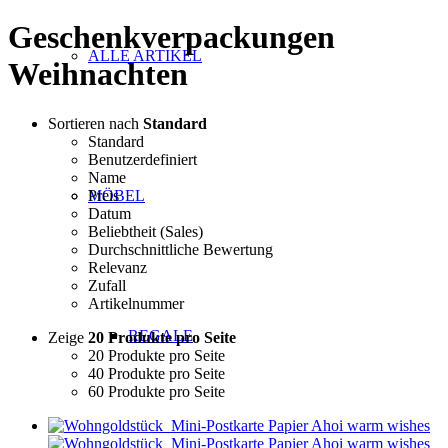
Geschenkverpackungen
ALLE ARTIKEL
Weihnachten
Sortieren nach
Standard
Standard
Benutzerdefiniert
Name
Preis
MÖBEL
Datum
Beliebtheit (Sales)
Durchschnittliche Bewertung
Relevanz
Zufall
Artikelnummer
REGALE
Zeige
20 Produkte pro Seite
20 Produkte pro Seite
40 Produkte pro Seite
60 Produkte pro Seite