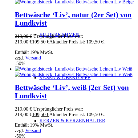
Bettwäsche ‘Liv’, natur (2er Set) von
Lundkvist
BILDERRAHMEN
219,00
€
Ursprünglicher Preis war:
219,00 €
109,50
€
Aktueller Preis ist: 109,50 €.
Enthält 19% MwSt.
zzgl.
Versand
-50%
VASEN & ÜBERTÖPFE
Bettwäsche ‘Liv’, weiß (2er Set) von
Lundkvist
219,00
€
Ursprünglicher Preis war:
219,00 €
109,50
€
Aktueller Preis ist: 109,50 €.
KERZEN & KERZENHALTER
Enthält 19% MwSt.
zzgl.
Versand
-50%