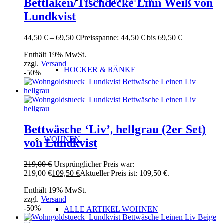
Bettlaken/Tischdecke Linn Weiß von
Lundkvist
44,50
€
–
69,50
€
Preisspanne: 44,50 € bis 69,50 €
Enthält 19% MwSt.
zzgl.
Versand
HOCKER & BÄNKE
-50%
Bettwäsche ‘Liv’, hellgrau (2er Set)
WOHNEN
von Lundkvist
219,00
€
Ursprünglicher Preis war:
219,00 €
109,50
€
Aktueller Preis ist: 109,50 €.
Enthält 19% MwSt.
zzgl.
Versand
-50%
ALLE ARTIKEL WOHNEN