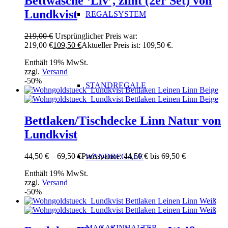
Bettwäsche ‘Liv’, zimt (2er Set) von
Lundkvist
REGALSYSTEM
219,00
€
Ursprünglicher Preis war:
219,00 €
109,50
€
Aktueller Preis ist: 109,50 €.
Enthält 19% MwSt.
zzgl.
Versand
-50%
STANDREGALE
Bettlaken/Tischdecke Linn Natur von
Lundkvist
44,50
€
–
69,50
€
Preisspanne: 44,50 € bis 69,50 €
WANDREGALE
Enthält 19% MwSt.
zzgl.
Versand
-50%
MAGAZINHALTER