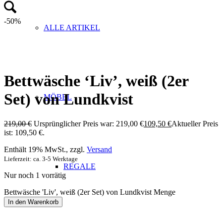
-50%
ALLE ARTIKEL
Bettwäsche ‘Liv’, weiß (2er
Set) von Lundkvist
MÖBEL
219,00
€
Ursprünglicher Preis war: 219,00 €
109,50
€
Aktueller Preis
ist: 109,50 €.
Enthält 19% MwSt., zzgl.
Versand
Lieferzeit: ca. 3-5 Werktage
REGALE
Nur noch 1 vorrätig
Bettwäsche 'Liv', weiß (2er Set) von Lundkvist Menge
In den Warenkorb