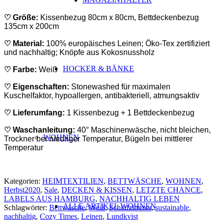
♡ Größe:
Kissenbezug 80cm x 80cm, Bettdeckenbezug
135cm x 200cm
♡ Material:
100% europäisches Leinen; Öko-Tex zertifiziert
und nachhaltig; Knöpfe aus Kokosnussholz
HOCKER & BÄNKE
♡ Farbe:
Weiß
♡ Eigenschaften:
Stonewashed für maximalen
Kuschelfaktor, hypoallergen, antibakteriell, atmungsaktiv
♡ Lieferumfang:
1 Kissenbezug + 1 Bettdeckenbezug
♡ Waschanleitung:
4
0° Maschinenwäsche, nicht bleichen,
WOHNEN
Trockner bei niedriger Temperatur, Bügeln bei mittlerer
Temperatur
Kategorien:
HEIMTEXTILIEN
,
BETTWÄSCHE
,
WOHNEN
,
Herbst2020
,
Sale
,
DECKEN & KISSEN
,
LETZTE CHANCE
,
LABELS AUS HAMBURG
,
NACHHALTIG LEBEN
ALLE ARTIKEL WOHNEN
Schlagwörter:
Bettwäsche
,
Weiß
,
Schlafzimmer
,
sustainable
,
nachhaltig
,
Cozy Times
,
Leinen
,
Lundkvist