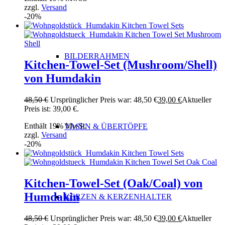
zzgl.
Versand
-20%
BILDERRAHMEN
Kitchen-Towel-Set (Mushroom/Shell)
von Humdakin
48,50
€
Ursprünglicher Preis war: 48,50 €
39,00
€
Aktueller
Preis ist: 39,00 €.
Enthält 19% MwSt.
VASEN & ÜBERTÖPFE
zzgl.
Versand
-20%
Kitchen-Towel-Set (Oak/Coal) von
Humdakin
KERZEN & KERZENHALTER
48,50
€
Ursprünglicher Preis war: 48,50 €
39,00
€
Aktueller