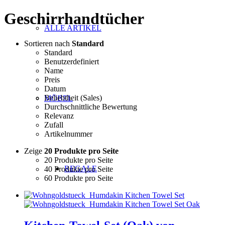
Geschirrhandtücher
ALLE ARTIKEL
Sortieren nach
Standard
Standard
Benutzerdefiniert
Name
Preis
Datum
Beliebtheit (Sales)
MÖBEL
Durchschnittliche Bewertung
Relevanz
Zufall
Artikelnummer
Zeige
20 Produkte pro Seite
20 Produkte pro Seite
REGALE
40 Produkte pro Seite
60 Produkte pro Seite