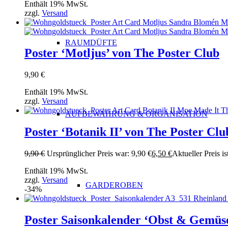
Enthält 19% MwSt.
zzgl.
Versand
RAUMDÜFTE
Poster ‘Motljus’ von The Poster Club
9,90
€
Enthält 19% MwSt.
zzgl.
Versand
AUFBEWAHRUNG & ORGANISATION
Poster ‘Botanik II’ von The Poster Clu
9,90
€
Ursprünglicher Preis war: 9,90 €
6,50
€
Aktueller Preis is
Enthält 19% MwSt.
zzgl.
Versand
GARDEROBEN
-34%
Poster Saisonkalender ‘Obst & Gemüse