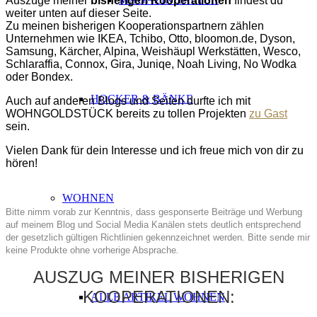
Auszüge meiner
bisherigen Kooperationen
findest du
weiter unten auf dieser Seite.
Zu meinen bisherigen Kooperationspartnern zählen
Unternehmen wie IKEA, Tchibo, Otto, bloomon.de, Dyson,
Samsung, Kärcher, Alpina, Weishäupl
Werkstätten,
Wesco,
Schlaraffia, Connox, Gira, Juniqe, Noah Living, No Wodka
oder Bondex.
HOCKER & BÄNKE
Auch auf anderen Blogs und Seiten durfte ich mit
WOHNGOLDSTÜCK bereits zu tollen Projekten
zu Gast
sein.
Vielen
Dank
für dein Interesse und ich freue mich von dir zu
hören!
ABSATZ
ABSAT
WOHNEN
Bitte nimm vorab zur Kenntnis, dass gesponserte Beiträge und Werbung
auf meinem Blog und Social Media Kanälen stets deutlich
entsprechend
der gesetzlich gültigen
Richtlinien gekennzeichnet werden. Bitte sende mir
keine Produkte ohne vorherige Absprache
.
AUSZUG MEINER BISHERIGEN
KOOPERATIONEN:
ALLE ARTIKEL WOHNEN