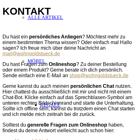
KONTAKT
ALLE ARTIKEL
ABSATZ
Du hast ein
persönliches Anliegen
? Möchtest mehr zu
einem bestimmten Thema wissen? Oder einfach mal Hallo
sagen?
Ich freue mich über deine Nachricht an
mail@wohngoldstueck.de
MÖBEL
Du hast Fragen zum
Onlineshop
? Zu deiner Bestellung
oder einem Produkt? Gerne
berate
ich dich persönlich.
Sende einfach eine E-Mail an
shop@wohngoldstueck.de
Gerne kannst du auch meinen
persönlichen
Chat
nutzen.
Hier chattest du ausschließlich mit mir und nicht mit einem
Chat-Bot. Klicke einfach auf das Sprechblasen-Symbol am
unteren rechten Bildschirmrand und starte die Unterhaltung.
REGALE
Sollte ich offline sein, kannst du trotzdem einen Chat starten
und ich melde mich zeitnah bei dir zurück.
Solltest du
generelle Fragen zum Onlineshop
haben,
findest du deine Antwort vielleicht auch schon hier: