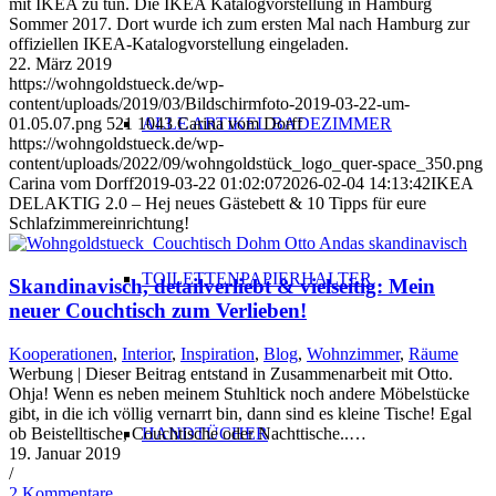
mit IKEA zu tun. Die IKEA Katalogvorstellung in Hamburg
Sommer 2017. Dort wurde ich zum ersten Mal nach Hamburg zur
offiziellen IKEA-Katalogvorstellung eingeladen.
22. März 2019
https://wohngoldstueck.de/wp-
content/uploads/2019/03/Bildschirmfoto-2019-03-22-um-
ALLE ARTIKEL BADEZIMMER
01.05.07.png
521
1043
Carina vom Dorff
https://wohngoldstueck.de/wp-
content/uploads/2022/09/wohngoldstück_logo_quer-space_350.png
Carina vom Dorff
2019-03-22 01:02:07
2026-02-04 14:13:42
IKEA
DELAKTIG 2.0 – Hej neues Gästebett & 10 Tipps für eure
Schlafzimmereinrichtung!
TOILETTENPAPIERHALTER
Skandinavisch, detailverliebt & vielseitig: Mein
neuer Couchtisch zum Verlieben!
Kooperationen
,
Interior
,
Inspiration
,
Blog
,
Wohnzimmer
,
Räume
Werbung | Dieser Beitrag entstand in Zusammenarbeit mit Otto.
Ohja! Wenn es neben meinem Stuhltick noch andere Möbelstücke
gibt, in die ich völlig vernarrt bin, dann sind es kleine Tische! Egal
ob Beistelltische, Couchtische oder Nachttische..…
HANDTÜCHER
19. Januar 2019
/
2 Kommentare