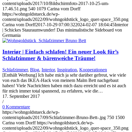
content/uploads/2017/10/Bildschirmfoto-2017-10-25-um-
17.46.51.png
540
1079
Carina vom Dorff
https://wohngoldstueck.de/wp-
content/uploads/2022/09/wohngoldstück_logo_quer-space_350.png
Carina vom Dorff
2017-10-29 07:00:32
2024-02-07 18:04:45
Interior
| Schickes Stauraumwunder! Das minimalistische Sideboard von
Germania
Interiør | Einfach schlafen! Ein neuer Look für’s
Schlafzimmer & bärenweiche Träume!
Schlafzimmer
,
Blog
,
Interior
,
Inspiration
,
Kooperationen
[Enthält Werbung] Ich habe mich ja sehr darüber gefreut, wie viele
von euch das IKEA-Hack von meinem Malm Bett nachgebaut
haben! Viele Nachrichten haben mich dazu erreicht und es ist auch
für mich immer total spannend, zu erfahren, wie die…
17. September 2017
/
0 Kommentare
https://wohngoldstueck.de/wp-
content/uploads/2017/09/Schlafzimmer-Bruno-Bett-.jpg
750
1500
Carina vom Dorff
https://wohngoldstueck.de/wp-
content/uploads/2022/09/wohngoldstück_logo_quer-space_350.png