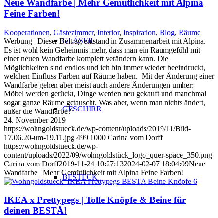
Neue Wandfarbe | Mehr Gemütlichkeit mit Alpina
Feine Farben!
Kooperationen
,
Gästezimmer
,
Interior
,
Inspiration
,
Blog
,
Räume
GLÄSER
Werbung | Dieser Beitrag entstand in Zusammenarbeit mit Alpina.
Es ist wohl kein Geheimnis mehr, dass man ein Raumgefühl mit
einer neuen Wandfarbe komplett verändern kann. Die
Möglichkeiten sind endlos und ich bin immer wieder beeindruckt,
welchen Einfluss Farben auf Räume haben. Mit der Änderung einer
Wandfarbe gehen aber meist auch andere Änderungen umher:
Möbel werden gerückt, Dinge werden neu gekauft und manchmal
sogar ganze Räume getauscht. Was aber, wenn man nichts ändert,
GESCHIRR
außer die Wandfarbe?
24. November 2019
https://wohngoldstueck.de/wp-content/uploads/2019/11/Bild-
17.06.20-um-19.11.jpg
499
1000
Carina vom Dorff
https://wohngoldstueck.de/wp-
content/uploads/2022/09/wohngoldstück_logo_quer-space_350.png
Carina vom Dorff
2019-11-24 10:27:13
2024-02-07 18:04:09
Neue
Wandfarbe | Mehr Gemütlichkeit mit Alpina Feine Farben!
BESTECK
IKEA x Prettypegs | Tolle Knöpfe & Beine für
deinen BESTÅ!