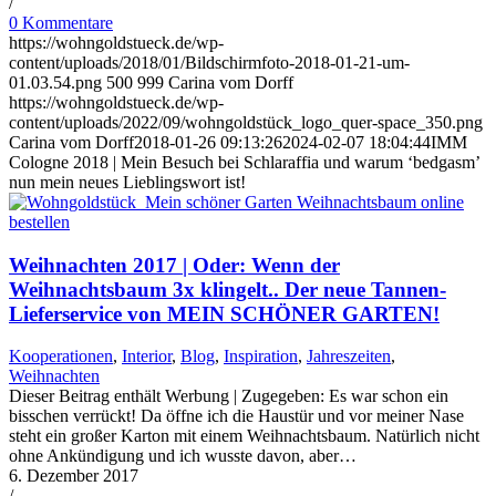
/
0 Kommentare
https://wohngoldstueck.de/wp-
content/uploads/2018/01/Bildschirmfoto-2018-01-21-um-
01.03.54.png
500
999
Carina vom Dorff
https://wohngoldstueck.de/wp-
content/uploads/2022/09/wohngoldstück_logo_quer-space_350.png
Carina vom Dorff
2018-01-26 09:13:26
2024-02-07 18:04:44
IMM
Cologne 2018 | Mein Besuch bei Schlaraffia und warum ‘bedgasm’
nun mein neues Lieblingswort ist!
Weihnachten 2017 | Oder: Wenn der
Weihnachtsbaum 3x klingelt.. Der neue Tannen-
Lieferservice von MEIN SCHÖNER GARTEN!
Kooperationen
,
Interior
,
Blog
,
Inspiration
,
Jahreszeiten
,
Weihnachten
Dieser Beitrag enthält Werbung | Zugegeben: Es war schon ein
bisschen verrückt! Da öffne ich die Haustür und vor meiner Nase
steht ein großer Karton mit einem Weihnachtsbaum. Natürlich nicht
ohne Ankündigung und ich wusste davon, aber…
6. Dezember 2017
/