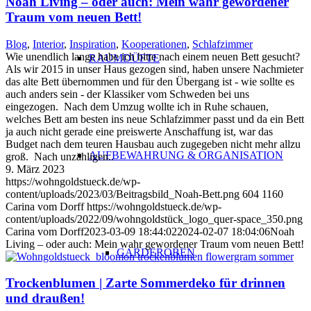
Noah Living – oder auch: Mein wahr gewordener
Traum vom neuen Bett!
Blog
,
Interior
,
Inspiration
,
Kooperationen
,
Schlafzimmer
Wie unendlich lange habe ich bitte nach einem neuen Bett gesucht?
RAUMDÜFTE
Als wir 2015 in unser Haus gezogen sind, haben unsere Nachmieter
das alte Bett übernommen und für den Übergang ist - wie sollte es
auch anders sein - der Klassiker vom Schweden bei uns
eingezogen. Nach dem Umzug wollte ich in Ruhe schauen,
welches Bett am besten ins neue Schlafzimmer passt und da ein Bett
ja auch nicht gerade eine preiswerte Anschaffung ist, war das
Budget nach dem teuren Hausbau auch zugegeben nicht mehr allzu
AUFBEWAHRUNG & ORGANISATION
groß. Nach unzähligen..
9. März 2023
https://wohngoldstueck.de/wp-
content/uploads/2023/03/Beitragsbild_Noah-Bett.png
604
1160
Carina vom Dorff
https://wohngoldstueck.de/wp-
content/uploads/2022/09/wohngoldstück_logo_quer-space_350.png
Carina vom Dorff
2023-03-09 18:44:02
2024-02-07 18:04:06
Noah
Living – oder auch: Mein wahr gewordener Traum vom neuen Bett!
GARDEROBEN
Trockenblumen | Zarte Sommerdeko für drinnen
und draußen!