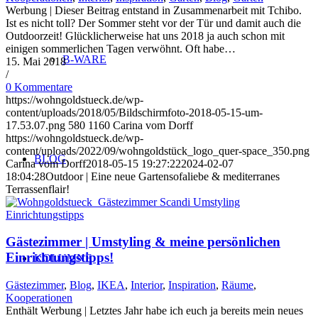
Werbung | Dieser Beitrag entstand in Zusammenarbeit mit Tchibo.
Ist es nicht toll? Der Sommer steht vor der Tür und damit auch die
Outdoorzeit! Glücklicherweise hat uns 2018 ja auch schon mit
einigen sommerlichen Tagen verwöhnt. Oft habe…
B-WARE
15. Mai 2018
/
0 Kommentare
https://wohngoldstueck.de/wp-
content/uploads/2018/05/Bildschirmfoto-2018-05-15-um-
17.53.07.png
580
1160
Carina vom Dorff
https://wohngoldstueck.de/wp-
content/uploads/2022/09/wohngoldstück_logo_quer-space_350.png
BLOG
Carina vom Dorff
2018-05-15 19:27:22
2024-02-07
18:04:28
Outdoor | Eine neue Gartensofaliebe & mediterranes
Terrassenflair!
Gästezimmer | Umstyling & meine persönlichen
Einrichtungstipps!
KOLUMNE
Gästezimmer
,
Blog
,
IKEA
,
Interior
,
Inspiration
,
Räume
,
Kooperationen
Enthält Werbung | Letztes Jahr habe ich euch ja bereits mein neues