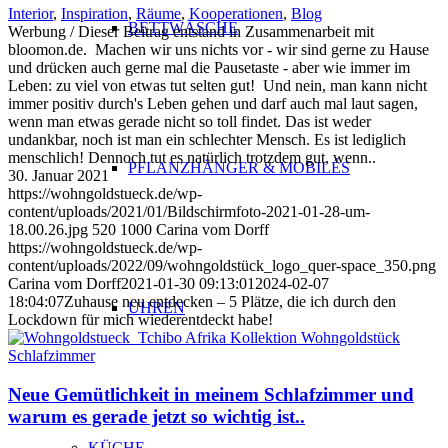
Interior
,
Inspiration
,
Räume
,
Kooperationen
,
Blog
BETTWÄSCHE
Werbung / Dieser Beitrag entstand in Zusammenarbeit mit
bloomon.de. Machen wir uns nichts vor - wir sind gerne zu Hause
und drücken auch gerne mal die Pausetaste - aber wie immer im
Leben: zu viel von etwas tut selten gut! Und nein, man kann nicht
immer positiv durch's Leben gehen und darf auch mal laut sagen,
wenn man etwas gerade nicht so toll findet. Das ist weder
undankbar, noch ist man ein schlechter Mensch. Es ist lediglich
menschlich! Dennoch tut es natürlich trotzdem gut, wenn..
PFLANZHÄNGER & MOBILÉS
30. Januar 2021
https://wohngoldstueck.de/wp-
content/uploads/2021/01/Bildschirmfoto-2021-01-28-um-
18.00.26.jpg
520
1000
Carina vom Dorff
https://wohngoldstueck.de/wp-
content/uploads/2022/09/wohngoldstück_logo_quer-space_350.png
Carina vom Dorff
2021-01-30 09:13:01
2024-02-07
18:04:07
Zuhause neu entdecken – 5 Plätze, die ich durch den
UHREN
Lockdown für mich wiederentdeckt habe!
Neue Gemütlichkeit in meinem Schlafzimmer und
warum es gerade jetzt so wichtig ist..
KÜCHE