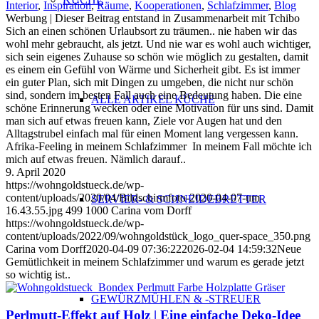
Interior
,
Inspiration
,
Räume
,
Kooperationen
,
Schlafzimmer
,
Blog
Werbung | Dieser Beitrag entstand in Zusammenarbeit mit Tchibo
Sich an einen schönen Urlaubsort zu träumen.. nie haben wir das
wohl mehr gebraucht, als jetzt. Und nie war es wohl auch wichtiger,
sich sein eigenes Zuhause so schön wie möglich zu gestalten, damit
es einem ein Gefühl von Wärme und Sicherheit gibt. Es ist immer
ein guter Plan, sich mit Dingen zu umgeben, die nicht nur schön
sind, sondern im besten Fall auch eine Bedeutung haben. Die eine
ALLE ARTIKEL KÜCHE
schöne Erinnerung wecken oder eine Motivation für uns sind. Damit
man sich auf etwas freuen kann, Ziele vor Augen hat und den
Alltagstrubel einfach mal für einen Moment lang vergessen kann.
Afrika-Feeling in meinem Schlafzimmer In meinem Fall möchte ich
mich auf etwas freuen. Nämlich darauf..
9. April 2020
https://wohngoldstueck.de/wp-
content/uploads/2020/04/Bildschirmfoto-2020-04-07-um-
SERVIER- & SCHNEIDEBRETTER
16.43.55.jpg
499
1000
Carina vom Dorff
https://wohngoldstueck.de/wp-
content/uploads/2022/09/wohngoldstück_logo_quer-space_350.png
Carina vom Dorff
2020-04-09 07:36:22
2026-02-04 14:59:32
Neue
Gemütlichkeit in meinem Schlafzimmer und warum es gerade jetzt
so wichtig ist..
GEWÜRZMÜHLEN & -STREUER
Perlmutt-Effekt auf Holz | Eine einfache Deko-Idee