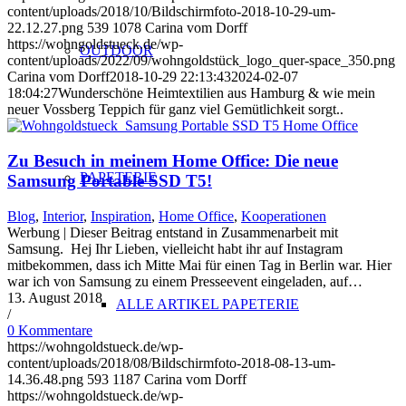
content/uploads/2018/10/Bildschirmfoto-2018-10-29-um-
22.12.27.png
539
1078
Carina vom Dorff
https://wohngoldstueck.de/wp-
OUTDOOR
content/uploads/2022/09/wohngoldstück_logo_quer-space_350.png
Carina vom Dorff
2018-10-29 22:13:43
2024-02-07
18:04:27
Wunderschöne Heimtextilien aus Hamburg & wie mein
neuer Vossberg Teppich für ganz viel Gemütlichkeit sorgt..
Zu Besuch in meinem Home Office: Die neue
PAPETERIE
Samsung Portable SSD T5!
Blog
,
Interior
,
Inspiration
,
Home Office
,
Kooperationen
Werbung | Dieser Beitrag entstand in Zusammenarbeit mit
Samsung. Hej Ihr Lieben, vielleicht habt ihr auf Instagram
mitbekommen, dass ich Mitte Mai für einen Tag in Berlin war. Hier
war ich von Samsung zu einem Presseevent eingeladen, auf…
13. August 2018
ALLE ARTIKEL PAPETERIE
/
0 Kommentare
https://wohngoldstueck.de/wp-
content/uploads/2018/08/Bildschirmfoto-2018-08-13-um-
14.36.48.png
593
1187
Carina vom Dorff
https://wohngoldstueck.de/wp-