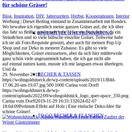
für schöne Gräser!
Blog
,
Inspiration
,
DIY
,
Jahreszeiten
,
Herbst
,
Kooperationen
,
Interior
Werbung | Dieser Beitrag entstand in Zusammenarbeit mit Bondex.
Wo bewahre ich eigentlich meine ganzen Gräser auf, die ich über
das Jahr so fleißig gesammelt habe? Hier ein Sträußchen, da ein
SPÜLMITTEL & AUFBEWAHRUNG
Sträußchen und so viele hübsche einzelne Gräser. Teilweise habe
ich sie als Foto-Requisite genutzt, aber auch für meinen Pop-Up
Shop und zur Deko in meinem Zuhause. Es gibt so viele
Möglichkeiten, Gräser einzusetzen, aber da sich hier mittlerweile
ganz schön viele angesammelt haben, die ich gar nicht alle
auf einmal nutzen kann, musste ich mir langsam etwas überlegen.
Und da
BECHER & TASSEN
29. November 2019
https://wohngoldstueck.de/wp-content/uploads/2019/11/Bild-
17.06.20-um-19.07.jpg
500
1000
Carina vom Dorff
https://wohngoldstueck.de/wp-
content/uploads/2022/09/wohngoldstück_logo_quer-space_350.png
Carina vom Dorff
2019-11-29 16:31:13
2024-02-07
18:04:09
Perlmutt-Effekt auf Holz | Eine einfache Deko-Idee für
schöne Gräser!
TO GO BECHER & FLASCHEN