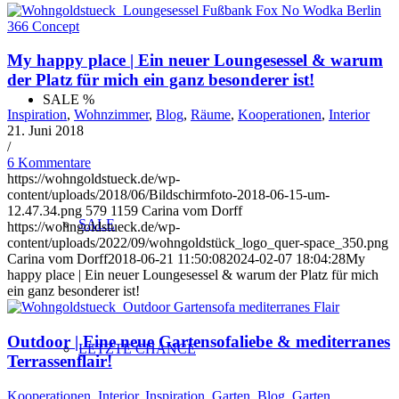
My happy place | Ein neuer Loungesessel & warum
der Platz für mich ein ganz besonderer ist!
SALE %
Inspiration
,
Wohnzimmer
,
Blog
,
Räume
,
Kooperationen
,
Interior
21. Juni 2018
/
6 Kommentare
https://wohngoldstueck.de/wp-
content/uploads/2018/06/Bildschirmfoto-2018-06-15-um-
12.47.34.png
579
1159
Carina vom Dorff
SALE
https://wohngoldstueck.de/wp-
content/uploads/2022/09/wohngoldstück_logo_quer-space_350.png
Carina vom Dorff
2018-06-21 11:50:08
2024-02-07 18:04:28
My
happy place | Ein neuer Loungesessel & warum der Platz für mich
ein ganz besonderer ist!
Outdoor | Eine neue Gartensofaliebe & mediterranes
LETZTE CHANCE
Terrassenflair!
Kooperationen
,
Interior
,
Inspiration
,
Garten
,
Blog
,
Garten