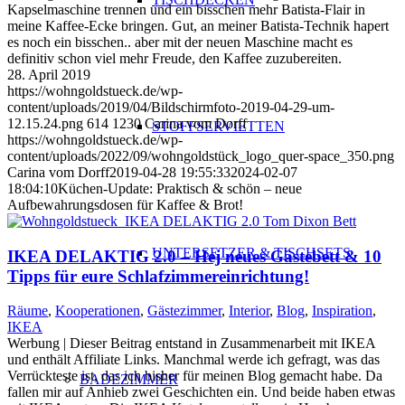
Kapselmaschine trennen und ein bisschen mehr Batista-Flair in
meine Kaffee-Ecke bringen. Gut, an meiner Batista-Technik hapert
es noch ein bisschen.. aber mit der neuen Maschine macht es
definitiv schon viel mehr Freude, den Kaffee zuzubereiten.
28. April 2019
https://wohngoldstueck.de/wp-
content/uploads/2019/04/Bildschirmfoto-2019-04-29-um-
12.15.24.png
614
1230
Carina vom Dorff
STOFFSERVIETTEN
https://wohngoldstueck.de/wp-
content/uploads/2022/09/wohngoldstück_logo_quer-space_350.png
Carina vom Dorff
2019-04-28 19:55:33
2024-02-07
18:04:10
Küchen-Update: Praktisch & schön – neue
Aufbewahrungsdosen für Kaffee & Brot!
UNTERSETZER & TISCHSETS
IKEA DELAKTIG 2.0 – Hej neues Gästebett & 10
Tipps für eure Schlafzimmereinrichtung!
Räume
,
Kooperationen
,
Gästezimmer
,
Interior
,
Blog
,
Inspiration
,
IKEA
Werbung | Dieser Beitrag entstand in Zusammenarbeit mit IKEA
und enthält Affiliate Links. Manchmal werde ich gefragt, was das
Verrückteste ist, das ich bisher für meinen Blog gemacht habe. Da
BADEZIMMER
fallen mir auf Anhieb zwei Geschichten ein. Und beide haben etwas