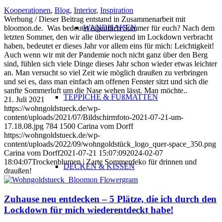
Kooperationen
,
Blog
,
Interior
,
Inspiration
Werbung / Dieser Beitrag entstand in Zusammenarbeit mit
WANDHAKEN
bloomon.de. Was bedeutet eigentlich Sommer für euch? Nach dem
letzten Sommer, den wir alle überwiegend im Lockdown verbracht
haben, bedeutet er dieses Jahr vor allem eins für mich: Leichtigkeit!
Auch wenn wir mit der Pandemie noch nicht ganz über den Berg
sind, fühlen sich viele Dinge dieses Jahr schon wieder etwas leichter
an. Man versucht so viel Zeit wie möglich draußen zu verbringen
und sei es, dass man einfach am offenen Fenster sitzt und sich die
sanfte Sommerluft um die Nase wehen lässt. Man möchte..
TEPPICHE & FUßMATTEN
21. Juli 2021
https://wohngoldstueck.de/wp-
content/uploads/2021/07/Bildschirmfoto-2021-07-21-um-
17.18.08.jpg
784
1500
Carina vom Dorff
https://wohngoldstueck.de/wp-
content/uploads/2022/09/wohngoldstück_logo_quer-space_350.png
Carina vom Dorff
2021-07-21 15:07:09
2024-02-07
18:04:07
Trockenblumen | Zarte Sommerdeko für drinnen und
DECKEN & KISSEN
draußen!
Zuhause neu entdecken – 5 Plätze, die ich durch den
Lockdown für mich wiederentdeckt habe!