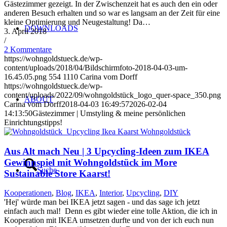
Gästezimmer gezeigt. In der Zwischenzeit hat es auch den ein oder
anderen Besuch erhalten und so war es langsam an der Zeit für eine
kleine Optimierung und Neugestaltung! Da…
DOWNLOADS
3. April 2018
/
2 Kommentare
https://wohngoldstueck.de/wp-
content/uploads/2018/04/Bildschirmfoto-2018-04-03-um-
16.45.05.png
554
1110
Carina vom Dorff
https://wohngoldstueck.de/wp-
content/uploads/2022/09/wohngoldstück_logo_quer-space_350.png
ABOUT
Carina vom Dorff
2018-04-03 16:49:57
2026-02-04
14:13:50
Gästezimmer | Umstyling & meine persönlichen
Einrichtungstipps!
Aus Alt mach Neu | 3 Upcycling-Ideen zum IKEA
Gewinnspiel mit Wohngoldstück im More
Suche
Sustainable Store Kaarst!
Kooperationen
,
Blog
,
IKEA
,
Interior
,
Upcycling
,
DIY
'Hej' würde man bei IKEA jetzt sagen - und das sage ich jetzt
einfach auch mal! Denn es gibt wieder eine tolle Aktion, die ich in
Kooperation mit IKEA umsetzen durfte und von der ich euch nun