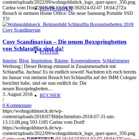
content/uploads/2022/09/wohngoldstück_logo_quer-space_350.png
Carina vom Dorff
2018-08-13 14:39:39
2024-02-07 18:04:27
Zu
POSTKARTEN
Besuch in meinem Home Office: Die neue Samsung Portable SSD
T5!
Cosy Scandinavian – Die neuen Boxspringbetten
von Schlaraffia sind da!
POSTER
Interior
,
Blog
,
Inspiration
,
Räume
,
Kooperationen
,
Schlafzimmer
Werbung | Dieser Beitrag entstand in Zusammenarbeit mit
Schlaraffia. Juchuu! Es ist endlich soweit! Nachdem ich euch bereits
im Januar von meinem Besuch bei Schlaraffia auf der IMM Cologne
berichtet habe, sind sie nun endlich da: Die
neuen Boxspringbetten…
3. August 2018
BÜCHER
/
0 Kommentare
https://wohngoldstueck.de/wp-
content/uploads/2018/07/Bildschirmfoto-2018-07-31-um-
13.13.08.png
593
1185
Carina vom Dorff
https://wohngoldstueck.de/wp-
content/uploads/2022/09/wohngoldstück_logo_quer-space_350.png
LIFESTYLE
Carina vom Dorff
2018-08-03 16:44:23
2024-02-07 18:04:27
Cosy