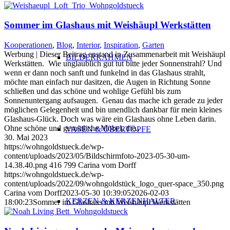
Sommer im Glashaus mit Weishäupl Werkstätten
Kooperationen
,
Blog
,
Interior
,
Inspiration
,
Garten
Werbung | Dieser Beitrag enstand in Zusammenarbeit mit Weishäupl
BILDERRAHMEN
Werkstätten. Wie unglaublich gut tut bitte jeder Sonnenstrahl? Und
wenn er dann noch sanft und funkelnd in das Glashaus strahlt,
möchte man einfach nur dasitzen, die Augen in Richtung Sonne
schließen und das schöne und wohlige Gefühl bis zum
Sonnenuntergang aufsaugen. Genau das mache ich gerade zu jeder
möglichen Gelegenheit und bin unendlich dankbar für mein kleines
Glashaus-Glück. Doch was wäre ein Glashaus ohne Leben darin.
Ohne schöne und gemütliche Möbel, die..
VASEN & ÜBERTÖPFE
30. Mai 2023
https://wohngoldstueck.de/wp-
content/uploads/2023/05/Bildschirmfoto-2023-05-30-um-
14.38.40.png
416
799
Carina vom Dorff
https://wohngoldstueck.de/wp-
content/uploads/2022/09/wohngoldstück_logo_quer-space_350.png
Carina vom Dorff
2023-05-30 10:39:05
2026-02-03
KERZEN & KERZENHALTER
18:00:23
Sommer im Glashaus mit Weishäupl Werkstätten