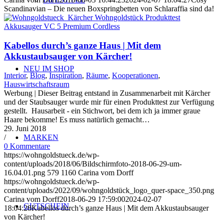
Scandinavian – Die neuen Boxspringbetten von Schlaraffia sind da!
Kabellos durch’s ganze Haus | Mit dem
Akkustaubsauger von Kärcher!
NEU IM SHOP
Interior
,
Blog
,
Inspiration
,
Räume
,
Kooperationen
,
Hauswirtschaftsraum
Werbung | Dieser Beitrag entstand in Zusammenarbeit mit Kärcher
und der Staubsauger wurde mir für einen Produkttest zur Verfügung
gestellt. Hausarbeit - ein Stichwort, bei dem ich ja immer graue
Haare bekomme! Es muss natürlich gemacht…
29. Juni 2018
/
MARKEN
0 Kommentare
https://wohngoldstueck.de/wp-
content/uploads/2018/06/Bildschirmfoto-2018-06-29-um-
16.04.01.png
579
1160
Carina vom Dorff
https://wohngoldstueck.de/wp-
content/uploads/2022/09/wohngoldstück_logo_quer-space_350.png
Carina vom Dorff
2018-06-29 17:59:00
2024-02-07
GUTSCHEIN
18:04:28
Kabellos durch’s ganze Haus | Mit dem Akkustaubsauger
von Kärcher!