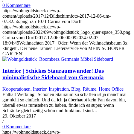
0 Kommentare
https://wohngoldstueck.de/wp-
content/uploads/2017/12/Bildschirmfoto-2017-12-06-um-
07.32.56.png
535
1071
Carina vom Dorff
https://wohngoldstueck.de/wp-
content/uploads/2022/09/wohngoldstück_logo_quer-space_350.png
Carina vom Dorff
2017-12-06 06:00:09
2024-02-07
18:04:45
Weihnachten 2017 | Oder: Wenn der Weihnachtsbaum 3x
klingelt.. Der neue Tannen-Lieferservice von MEIN SCHÖNER
GARTEN!
Interior | Schickes Stauraumwunder! Das
minimalistische Sideboard von Germania
Kooperationen
,
Interior
,
Inspiration
,
Blog
,
Räume
,
Home Office
Enthält Werbung | Schönen Stauraum zu schaffen ist ja manchmal
gar nicht so einfach. Und da ich ja überhaupt kein Fan davon bin,
überall etwas rumstehen zu haben, finde ich es super, wenn
Schränke gleichzeitig schön und funktional sind…
29. Oktober 2017
/
0 Kommentare
https://wohngoldstueck.de/wp-