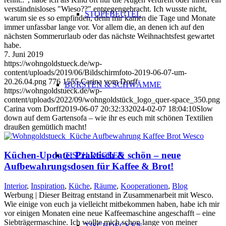
verständnisloses "Wieso??" entgegengebracht. Ich wusste nicht,
STOFFBEUTEL
warum sie es so empfinden, denn mir kamen die Tage und Monate
immer unfassbar lange vor. Vor allem die, an denen ich auf den
nächsten Sommerurlaub oder das nächste Weihnachtsfest gewartet
habe.
7. Juni 2019
https://wohngoldstueck.de/wp-
content/uploads/2019/06/Bildschirmfoto-2019-06-07-um-
20.26.04.png
776
1555
Carina vom Dorff
BÜRSTEN & SCHWÄMME
https://wohngoldstueck.de/wp-
content/uploads/2022/09/wohngoldstück_logo_quer-space_350.png
Carina vom Dorff
2019-06-07 20:32:33
2024-02-07 18:04:10
Slow
down auf dem Gartensofa – wie ihr es euch mit schönen Textilien
draußen gemütlich macht!
Küchen-Update: Praktisch & schön – neue
TISCH DECKEN
Aufbewahrungsdosen für Kaffee & Brot!
Interior
,
Inspiration
,
Küche
,
Räume
,
Kooperationen
,
Blog
Werbung | Dieser Beitrag entstand in Zusammenarbeit mit Wesco.
Wie einige von euch ja vielleicht mitbekommen haben, habe ich mir
vor einigen Monaten eine neue Kaffeemaschine angeschafft – eine
Siebträgermaschine. Ich wollte mich schon lange von meiner
TISCHDECKEN