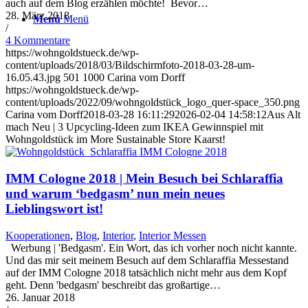
auch auf dem Blog erzählen möchte! Bevor…
28. März 2018
Menü
Menü
/
4 Kommentare
https://wohngoldstueck.de/wp-
content/uploads/2018/03/Bildschirmfoto-2018-03-28-um-
16.05.43.jpg
501
1000
Carina vom Dorff
https://wohngoldstueck.de/wp-
content/uploads/2022/09/wohngoldstück_logo_quer-space_350.png
Carina vom Dorff
2018-03-28 16:11:29
2026-02-04 14:58:12
Aus Alt
mach Neu | 3 Upcycling-Ideen zum IKEA Gewinnspiel mit
Wohngoldstück im More Sustainable Store Kaarst!
IMM Cologne 2018 | Mein Besuch bei Schlaraffia
und warum ‘bedgasm’ nun mein neues
Lieblingswort ist!
Kooperationen
,
Blog
,
Interior
,
Interior Messen
Werbung | 'Bedgasm'. Ein Wort, das ich vorher noch nicht kannte.
Und das mir seit meinem Besuch auf dem Schlaraffia Messestand
auf der IMM Cologne 2018 tatsächlich nicht mehr aus dem Kopf
geht. Denn 'bedgasm' beschreibt das großartige…
26. Januar 2018