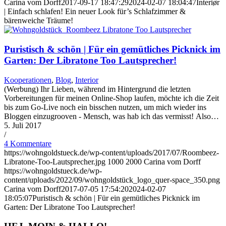
Carina vom Dorff
2017-09-17 18:47:29
2024-02-07 18:04:47
Interiør
| Einfach schlafen! Ein neuer Look für’s Schlafzimmer &
bärenweiche Träume!
Puristisch & schön | Für ein gemütliches Picknick im
Garten: Der Libratone Too Lautsprecher!
Kooperationen
,
Blog
,
Interior
(Werbung) Ihr Lieben, während im Hintergrund die letzten
Vorbereitungen für meinen Online-Shop laufen, möchte ich die Zeit
bis zum Go-Live noch ein bisschen nutzen, um mich wieder ins
Bloggen einzugrooven - Mensch, was hab ich das vermisst! Also…
5. Juli 2017
/
4 Kommentare
https://wohngoldstueck.de/wp-content/uploads/2017/07/Roombeez-
Libratone-Too-Lautsprecher.jpg
1000
2000
Carina vom Dorff
https://wohngoldstueck.de/wp-
content/uploads/2022/09/wohngoldstück_logo_quer-space_350.png
Carina vom Dorff
2017-07-05 17:54:20
2024-02-07
18:05:07
Puristisch & schön | Für ein gemütliches Picknick im
Garten: Der Libratone Too Lautsprecher!