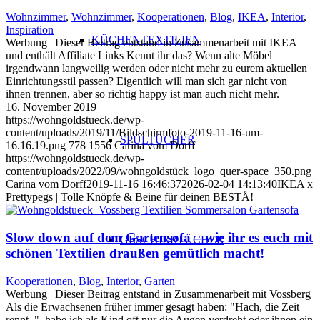
Wohnzimmer
,
Wohnzimmer
,
Kooperationen
,
Blog
,
IKEA
,
Interior
,
Inspiration
KÜCHENTEXTILIEN
Werbung | Dieser Beitrag entstand in Zusammenarbeit mit IKEA
und enthält Affiliate Links Kennt ihr das? Wenn alte Möbel
irgendwann langweilig werden oder nicht mehr zu eurem aktuellen
Einrichtungsstil passen? Eigentlich will man sich gar nicht von
ihnen trennen, aber so richtig happy ist man auch nicht mehr.
16. November 2019
https://wohngoldstueck.de/wp-
content/uploads/2019/11/Bildschirmfoto-2019-11-16-um-
SPÜLTÜCHER
16.16.19.png
778
1556
Carina vom Dorff
https://wohngoldstueck.de/wp-
content/uploads/2022/09/wohngoldstück_logo_quer-space_350.png
Carina vom Dorff
2019-11-16 16:46:37
2026-02-04 14:13:40
IKEA x
Prettypegs | Tolle Knöpfe & Beine für deinen BESTÅ!
Slow down auf dem Gartensofa – wie ihr es euch mit
GESCHIRRTÜCHER
schönen Textilien draußen gemütlich macht!
Kooperationen
,
Blog
,
Interior
,
Garten
Werbung | Dieser Beitrag entstand in Zusammenarbeit mit Vossberg
Als die Erwachsenen früher immer gesagt haben: "Hach, die Zeit
rennt..", habe ich als Kind oft nur die Augen verdreht oder ihnen ein