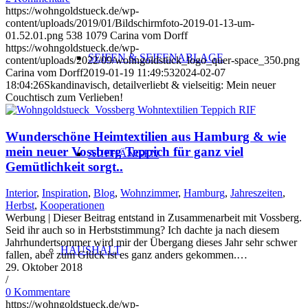
https://wohngoldstueck.de/wp-
content/uploads/2019/01/Bildschirmfoto-2019-01-13-um-
01.52.01.png
538
1079
Carina vom Dorff
https://wohngoldstueck.de/wp-
SEIFEN & SEIFENABLAGE
content/uploads/2022/09/wohngoldstück_logo_quer-space_350.png
Carina vom Dorff
2019-01-19 11:49:53
2024-02-07
18:04:26
Skandinavisch, detailverliebt & vielseitig: Mein neuer
Couchtisch zum Verlieben!
Wunderschöne Heimtextilien aus Hamburg & wie
mein neuer Vossberg Teppich für ganz viel
AUFHÄNGEN
Gemütlichkeit sorgt..
Interior
,
Inspiration
,
Blog
,
Wohnzimmer
,
Hamburg
,
Jahreszeiten
,
Herbst
,
Kooperationen
Werbung | Dieser Beitrag entstand in Zusammenarbeit mit Vossberg.
Seid ihr auch so in Herbststimmung? Ich dachte ja nach diesem
Jahrhundertsommer wird mir der Übergang dieses Jahr sehr schwer
HAUSHALT
fallen, aber zum Glück ist es ganz anders gekommen.…
29. Oktober 2018
/
0 Kommentare
https://wohngoldstueck.de/wp-