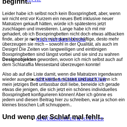
beginnt..
Leider habe ich selbst noch kein Boxspringbett, aber, wenn
wir nicht erst vor Kurzem ein neues Bett inklusive neuer
Matratzen gekauft hätten, würde ich spätestens jetzt
zuschlagen und investieren. Lange habe ich mit mir
gehadert, ob ich Boxspringbetten nicht doch etwas altbacken
finde, aber je mehr ich mich damit beschäftige, desto mehr
ALLE ARTIKEL KÜCHE
überzeugen sie mich – sowohl in der Qualität, als auch im
Design! Die Zeiten von langweiligen und eintönigen
Boxspringbetten sind längst vorbei und sie sind zu wahren
Designobjekten
geworden, wovon ich mich selbst auch auf
dem Schlaraffia Messestand überzeugen konnte!
Also ab auf die Liste damit, wenn die Matratzen irgendwann
wieder ausgetauscht werden müssen und auch, wenn ich
SERVIER- & SCHNEIDEBRETTER
mein jetziges Bett unfassbar doll liebe, beneide ich gerade
etwas die jenigen, die sich jetzt ein schönes individuelles
Boxspringbett konfigurieren können! Aber ich gönne es
jedem und diesen Beitrag hier zu schreiben, war ja schon ein
kleines bisschen Luft schnuppern..
Und wenn der Schlaf mal fehlt..
GEWÜRZMÜHLEN & -STREUER