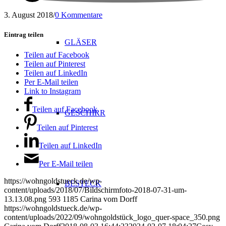
3. August 2018
/
0 Kommentare
Eintrag teilen
GLÄSER
Teilen auf Facebook
Teilen auf Pinterest
Teilen auf LinkedIn
Per E-Mail teilen
Link to Instagram
Teilen auf Facebook
GESCHIRR
Teilen auf Pinterest
Teilen auf LinkedIn
Per E-Mail teilen
https://wohngoldstueck.de/wp-
BESTECK
content/uploads/2018/07/Bildschirmfoto-2018-07-31-um-
13.13.08.png
593
1185
Carina vom Dorff
https://wohngoldstueck.de/wp-
content/uploads/2022/09/wohngoldstück_logo_quer-space_350.png