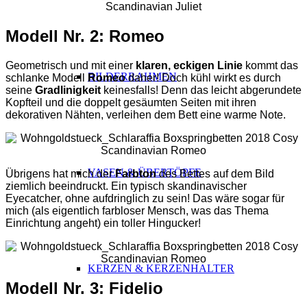
Modell Nr. 2: Romeo
Geometrisch und mit einer
klaren, eckigen Linie
kommt das
BILDERRAHMEN
schlanke Modell
Romeo
daher! Doch kühl wirkt es durch
seine
Gradlinigkeit
keinesfalls! Denn das leicht abgerundete
Kopfteil und die doppelt gesäumten Seiten mit ihren
dekorativen Nähten, verleihen dem Bett eine warme Note.
VASEN & ÜBERTÖPFE
Übrigens hat mich der
Farbton
des Bettes auf dem Bild
ziemlich beeindruckt. Ein typisch skandinavischer
Eyecatcher, ohne aufdringlich zu sein! Das wäre sogar für
mich (als eigentlich farbloser Mensch, was das Thema
Einrichtung angeht) ein toller Hingucker!
KERZEN & KERZENHALTER
Modell Nr. 3: Fidelio