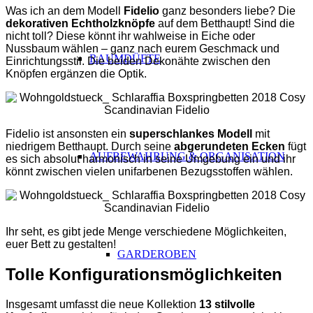
Was ich an dem Modell
Fidelio
ganz besonders liebe? Die
dekorativen Echtholzknöpfe
auf dem Betthaupt! Sind die
nicht toll? Diese könnt ihr wahlweise in Eiche oder
Nussbaum wählen – ganz nach eurem Geschmack und
RAUMDÜFTE
Einrichtungsstil. Die beiden Dekonähte zwischen den
Knöpfen ergänzen die Optik.
Fidelio ist ansonsten ein
superschlankes Modell
mit
niedrigem Betthaupt. Durch seine
abgerundeten Ecken
fügt
AUFBEWAHRUNG & ORGANISATION
es sich absolut harmonisch in seine Umgebung ein und ihr
könnt zwischen vielen unifarbenen Bezugsstoffen wählen.
Ihr seht, es gibt jede Menge verschiedene Möglichkeiten,
euer Bett zu gestalten!
GARDEROBEN
Tolle Konfigurationsmöglichkeiten
Insgesamt umfasst die neue Kollektion
13 stilvolle