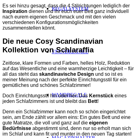
Es sei hinzu gesagt, dass die 4 Stilrichtungen lediglich der
REGALSYSTEM
Inspiration
dienen und ihr euch euer Bett ganz individuell
nach eurem eigenen Geschmack und mit den vielen
verschiedenen Konfigurationsmöglichkeiten
zusammenstellen könnt.
Die neue Cosy Scandinavian
Kollektion von Schlaraffia
STANDREGALE
Zeitlose, klare Formen und Farben, helles Holz, Reduktion
auf das Wesentliche und eine warmherzige Leichtigkeit – für
all das steht das
skandinavische Design
und so ist es
meiner Meinung nach der perfekte Einrichtungsstil für ein
gemütliches und schönes Schlafzimmer!
WANDREGALE
Doch Einrichtungsstil hin oder her: Das
Kernstück
eines
jeden Schlafzimmers ist und bleibt das
Bett
!
Denn ein Schlafzimmer kann noch so schön eingerichtet
sein, am Ende zählt vor allem eins: Ein gutes Bett und eine
gute Matratze, die voll und ganz auf die
eigenen
Bedürfnisse
abgestimmt sind, denn nur so erholt man sich
im Schlaf und kann fit und munter in den neuen Tag starten!
MAGAZINHALTER