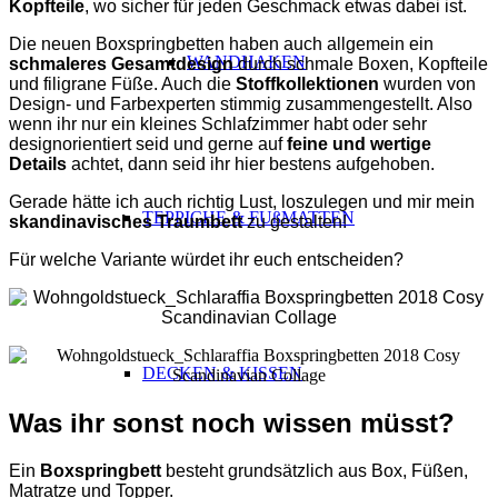
Kopfteile
, wo sicher für jeden Geschmack etwas dabei ist.
Die neuen Boxspringbetten haben auch allgemein ein
WANDHAKEN
schmaleres Gesamtdesign
durch schmale Boxen, Kopfteile
und filigrane Füße. Auch die
Stoffkollektionen
wurden von
Design- und Farbexperten stimmig zusammengestellt. Also
wenn ihr nur ein kleines Schlafzimmer habt oder sehr
designorientiert seid und gerne auf
feine und wertige
Details
achtet, dann seid ihr hier bestens aufgehoben.
Gerade hätte ich auch richtig Lust, loszulegen und mir mein
TEPPICHE & FUßMATTEN
skandinavisches Traumbett
zu gestalten!
Für welche Variante würdet ihr euch entscheiden?
DECKEN & KISSEN
Was ihr sonst noch wissen müsst?
Ein
Boxspringbett
besteht grundsätzlich aus Box, Füßen,
Matratze und Topper.