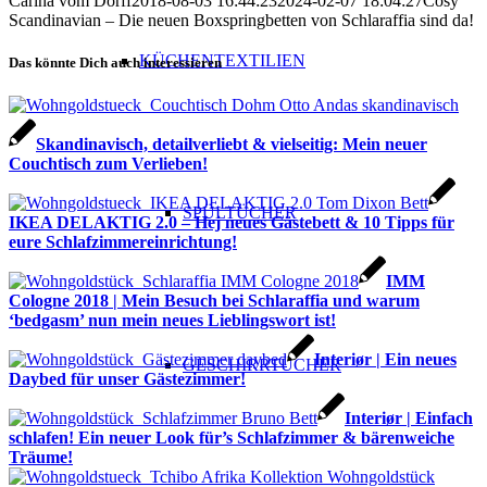
Carina vom Dorff
2018-08-03 16:44:23
2024-02-07 18:04:27
Cosy
Scandinavian – Die neuen Boxspringbetten von Schlaraffia sind da!
KÜCHENTEXTILIEN
Das könnte Dich auch interessieren
Skandinavisch, detailverliebt & vielseitig: Mein neuer
Couchtisch zum Verlieben!
SPÜLTÜCHER
IKEA DELAKTIG 2.0 – Hej neues Gästebett & 10 Tipps für
eure Schlafzimmereinrichtung!
IMM
Cologne 2018 | Mein Besuch bei Schlaraffia und warum
‘bedgasm’ nun mein neues Lieblingswort ist!
Interiør | Ein neues
GESCHIRRTÜCHER
Daybed für unser Gästezimmer!
Interiør | Einfach
schlafen! Ein neuer Look für’s Schlafzimmer & bärenweiche
Träume!