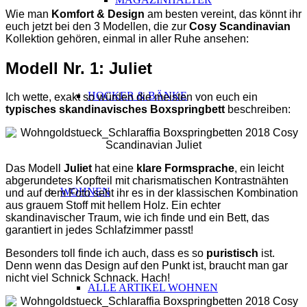
Wie man
Komfort & Design
am besten vereint, das könnt ihr
euch jetzt bei den 3 Modellen, die zur
Cosy Scandinavian
Kollektion gehören, einmal in aller Ruhe ansehen:
Modell Nr. 1: Juliet
HOCKER & BÄNKE
Ich wette, exakt so würden die meisten von euch ein
typisches skandinavisches Boxspringbett
beschreiben:
Das Modell
Juliet
hat eine
klare Formsprache
, ein leicht
abgerundetes Kopfteil mit charismatischen Kontrastnähten
WOHNEN
und auf dem Foto seht ihr es in der klassischen Kombination
aus grauem Stoff mit hellem Holz. Ein echter
skandinavischer Traum, wie ich finde und ein Bett, das
garantiert in jedes Schlafzimmer passt!
Besonders toll finde ich auch, dass es so
puristisch
ist.
Denn wenn das Design auf den Punkt ist, braucht man gar
nicht viel Schnick Schnack. Hach!
ALLE ARTIKEL WOHNEN