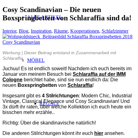
Cosy Scandinavian – Die neuen
Boxspringbetten von Schlaraffia sind da!
ALLE ARTIKEL
Interior
,
Blog
,
Inspiration
,
Räume
,
Kooperationen
,
Schlafzimmer
Werbung | Dieser Beitrag entstand in Zusammenarbeit mit
Schlaraffia.
MÖBEL
Juchuu! Es ist endlich soweit! Nachdem ich euch bereits im
Januar von meinem Besuch bei
Schlaraffia auf der IMM
Cologne
berichtet habe, sind sie nun endlich da: Die
neuen
Boxspringbetten
von
Schlaraffia
!
Insgesamt gibt es
4 Stilrichtungen
: Modern Chic, Industrial
Vintage, Classical Elegance und Cosy Scandinavian! Und
REGALE
3x dürft ihr raten, über welche Kollektion ich euch heute ein
bisschen mehr erzähle..
Richtig: Über die skandinavische natürlich!
Die anderen Stilrichtungen könnt ihr euch
hier
ansehen.