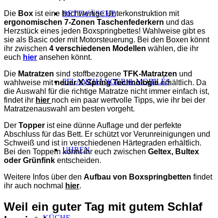
Die
Box
ist eine hochwertige Unterkonstruktion mit
BETTWÄSCHE
ergonomischen 7-Zonen Taschenfederkern
und das
Herzstück eines jeden Boxspringbettes! Wahlweise gibt es
sie als Basic oder mit Motorsteuerung. Bei den Boxen könnt
ihr zwischen
4 verschiedenen Modellen
wählen, die ihr
euch
hier
ansehen könnt.
Die
Matratzen
sind stoffbezogene
TFK-Matratzen
und
PFLANZHÄNGER & MOBILÉS
wahlweise mit
neuer X-Spring Technologie
erhältlich. Da
die Auswahl für die richtige Matratze nicht immer einfach ist,
findet ihr
hier
noch ein paar wertvolle Tipps, wie ihr bei der
Matratzenauswahl am besten vorgeht.
Der
Topper
ist eine dünne Auflage und der perfekte
Abschluss für das Bett. Er schützt vor Verunreinigungen und
Schweiß und ist in verschiedenen Härtegraden erhältlich.
UHREN
Bei den Toppern könnt ihr euch zwischen
Geltex, Bultex
oder Grünfink
entscheiden.
Weitere Infos über den
Aufbau von Boxspringbetten
findet
ihr auch nochmal
hier
.
Weil ein guter Tag mit gutem Schlaf
KÜCHE