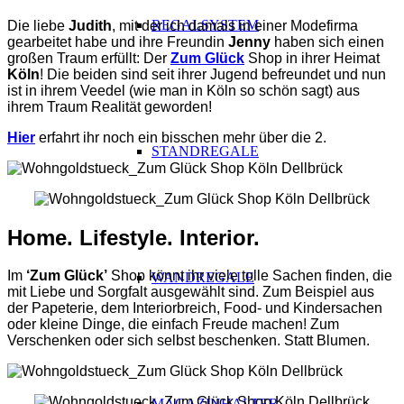
REGALSYSTEM
Die liebe
Judith
, mit der ich damals in einer Modefirma
gearbeitet habe und ihre Freundin
Jenny
haben sich einen
großen Traum erfüllt: Der
Zum Glück
Shop in ihrer Heimat
Köln
! Die beiden sind seit ihrer Jugend befreundet und nun
ist in ihrem Veedel (wie man in Köln so schön sagt) aus
ihrem Traum Realität geworden!
Hier
erfahrt ihr noch ein bisschen mehr über die 2.
STANDREGALE
Home. Lifestyle. Interior.
Im
‘Zum Glück’
Shop könnt ihr viele tolle Sachen finden, die
WANDREGALE
mit Liebe und Sorgfalt ausgewählt sind. Zum Beispiel aus
der Papeterie, dem Interiorbreich, Food- und Kindersachen
oder kleine Dinge, die einfach Freude machen! Zum
Verschenken oder sich selbst beschenken. Statt Blumen.
MAGAZINHALTER