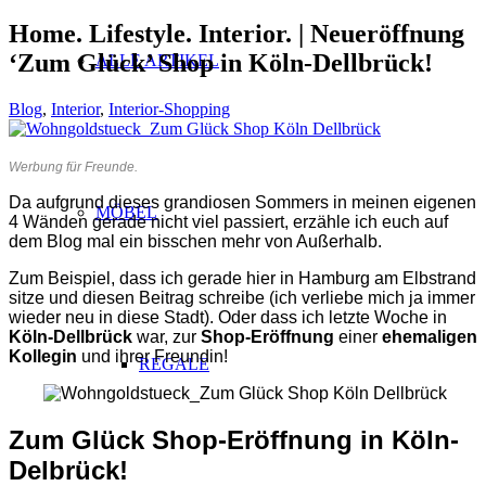
Home. Lifestyle. Interior. | Neueröffnung
‘Zum Glück’ Shop in Köln-Dellbrück!
ALLE ARTIKEL
Blog
,
Interior
,
Interior-Shopping
Werbung für Freunde.
Da aufgrund dieses grandiosen Sommers in meinen eigenen
MÖBEL
4 Wänden gerade nicht viel passiert, erzähle ich euch auf
dem Blog mal ein bisschen mehr von Außerhalb.
Zum Beispiel, dass ich gerade hier in Hamburg am Elbstrand
sitze und diesen Beitrag schreibe (ich verliebe mich ja immer
wieder neu in diese Stadt). Oder dass ich letzte Woche in
Köln-Dellbrück
war, zur
Shop-Eröffnung
einer
ehemaligen
Kollegin
und ihrer Freundin!
REGALE
Zum Glück Shop-Eröffnung in Köln-
Delbrück!