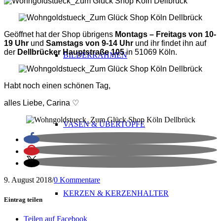
Geöffnet hat der Shop übrigens
Montags – Freitags von 10-
19 Uhr
und
Samstags von 9-14 Uhr
und ihr findet ihn auf
der
Dellbrücker Hauptstraße 105
in 51069 Köln.
BILDERRAHMEN
Habt noch einen schönen Tag,
alles Liebe, Carina ♡
VASEN & ÜBERTÖPFE
9. August 2018
/
0 Kommentare
KERZEN & KERZENHALTER
Eintrag teilen
Teilen auf Facebook