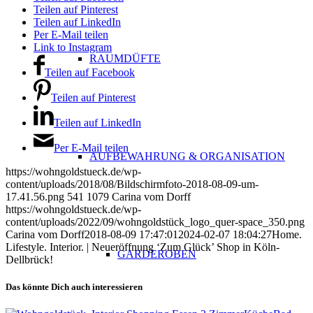
Teilen auf Pinterest
Teilen auf LinkedIn
Per E-Mail teilen
Link to Instagram
RAUMDÜFTE
Teilen auf Facebook
Teilen auf Pinterest
Teilen auf LinkedIn
Per E-Mail teilen
AUFBEWAHRUNG & ORGANISATION
https://wohngoldstueck.de/wp-
content/uploads/2018/08/Bildschirmfoto-2018-08-09-um-
17.41.56.png
541
1079
Carina vom Dorff
https://wohngoldstueck.de/wp-
content/uploads/2022/09/wohngoldstück_logo_quer-space_350.png
Carina vom Dorff
2018-08-09 17:47:01
2024-02-07 18:04:27
Home.
Lifestyle. Interior. | Neueröffnung ‘Zum Glück’ Shop in Köln-
GARDEROBEN
Dellbrück!
Das könnte Dich auch interessieren