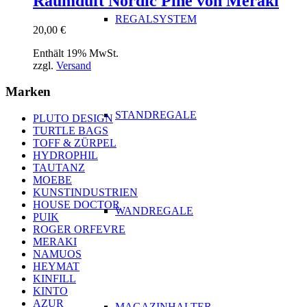
Raumduft Nordic Pine von Meraki
REGALSYSTEM
20,00
€
Enthält 19% MwSt.
zzgl.
Versand
Marken
STANDREGALE
PLUTO DESIGN
TURTLE BAGS
TOFF & ZÜRPEL
HYDROPHIL
TAUTANZ
MOEBE
KUNSTINDUSTRIEN
HOUSE DOCTOR
WANDREGALE
PUIK
ROGER ORFEVRE
MERAKI
NAMUOS
HEYMAT
KINFILL
KINTO
AZUR
MAGAZINHALTER