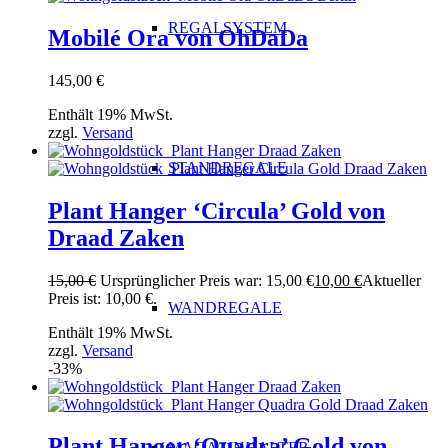
REGALSYSTEM
Mobilé Ora von OhDaDa
145,00
€
Enthält 19% MwSt.
zzgl.
Versand
STANDREGALE
Plant Hanger ‘Circula’ Gold von
Draad Zaken
15,00
€
Ursprünglicher Preis war: 15,00 €
10,00
€
Aktueller
Preis ist: 10,00 €.
WANDREGALE
Enthält 19% MwSt.
zzgl.
Versand
-33%
Plant Hanger ‘Quadra’ Gold von
MAGAZINHALTER