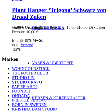
Plant Hanger ‘Trigona’ Schwarz von
Draad Zaken
15,00
€
Ursprünglicher Preis war: 15,00 €
10,00
€
Aktueller
BILDERRAHMEN
Preis ist: 10,00 €.
Enthält 19% MwSt.
zzgl.
Versand
-33%
Marken
VASEN & ÜBERTÖPFE
WOHNGOLDSTÜCK
THE POSTER CLUB
STUDIO LIV
STUDIO CRAVO
PAPIER AHOI
FOUNDLY
OHDADA
KERZEN & KERZENHALTER
PRESTEL VERLAG
BORN IN SWEDEN
KRISTINA DAM STUDIO