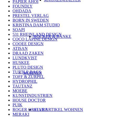
PAPIER AHOI
FOUNDLY
OHDADA
PRESTEL VERLAG
BORN IN SWEDEN
KRISTINA DAM STUDIO
SOAPI
531 RHEINLAND DESIGN
HOCKER & BÄNKE
COCO LAPINE DESIGN
COOEE DESIGN
ATISAN
DRAAD ZAKEN
LUNDKVIST
HUSKEE
PLUTO DESIGN
TURTLE BAGS
WOHNEN
TOFF & ZÜRPEL
HYDROPHIL
TAUTANZ
MOEBE
KUNSTINDUSTRIEN
HOUSE DOCTOR
PUIK
ROGER ORFEVRE
ALLE ARTIKEL WOHNEN
MERAKI