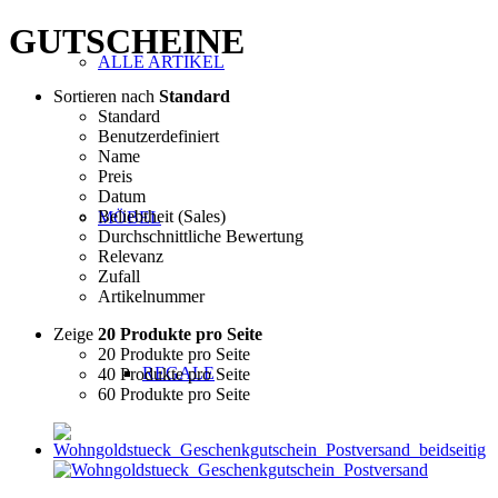
GUTSCHEINE
ALLE ARTIKEL
Sortieren nach
Standard
Standard
Benutzerdefiniert
Name
Preis
Datum
Beliebtheit (Sales)
MÖBEL
Durchschnittliche Bewertung
Relevanz
Zufall
Artikelnummer
Zeige
20 Produkte pro Seite
20 Produkte pro Seite
REGALE
40 Produkte pro Seite
60 Produkte pro Seite