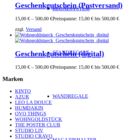
Geschenkgutschein (Postversand)
REGALSYSTEM
15,00
€
–
500,00
€
Preisspanne: 15,00 € bis 500,00 €
zzgl.
Versand
Geschenkgutschein (digital)
STANDREGALE
15,00
€
–
500,00
€
Preisspanne: 15,00 € bis 500,00 €
Marken
KINTO
WANDREGALE
AZUR
LEO LA DOUCE
HUMDAKIN
OVO THINGS
WOHNGOLDSTÜCK
THE POSTER CLUB
STUDIO LIV
STUDIO CRAVO
MAGAZINHALTER