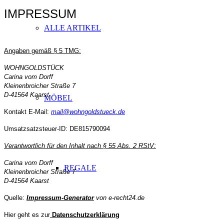
IMPRESSUM
ALLE ARTIKEL
ABSATZ
Angaben gemäß § 5 TMG:
WOHNGOLDSTÜCK
Carina vom Dorff
Kleinenbroicher Straße 7
D-41564 Kaarst
MÖBEL
Kontakt
E-Mail:
mail@wohngoldstueck.de
Umsatzsatzsteuer-ID: DE815790094
Verantwortlich für den Inhalt nach § 55 Abs. 2 RStV:
Carina vom Dorff
REGALE
Kleinenbroicher Straße 7
D-41564 Kaarst
Quelle:
Impressum-Generator
von e-recht24.de
Hier geht es zur
Datenschutzerklärung