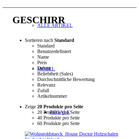
GESCHIRR
ALLE ARTIKEL
Sortieren nach
Standard
Standard
Benutzerdefiniert
Name
Preis
Datum
MÖBEL
Beliebtheit (Sales)
Durchschnittliche Bewertung
Relevanz
Zufall
Artikelnummer
Zeige
20 Produkte pro Seite
20 Produkte pro Seite
REGALE
40 Produkte pro Seite
60 Produkte pro Seite