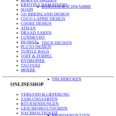
BORN IN SWEDEN
KRISTINA DAM STUDIO
BÜRSTEN & SCHWÄMME
SOAPI
531 RHEINLAND DESIGN
COCO LAPINE DESIGN
COOEE DESIGN
ATISAN
DRAAD ZAKEN
LUNDKVIST
HUSKEE
TISCH DECKEN
PLUTO DESIGN
TURTLE BAGS
TOFF & ZÜRPEL
HYDROPHIL
TAUTANZ
MOEBE
TISCHDECKEN
ONLINESHOP
VERSAND & LIEFERUNG
ZAHLUNGSARTEN
RÜCKSENDUNGEN
GESCHENKGUTSCHEIN
NACHHALTIGKEIT
STOFFSERVIETTEN