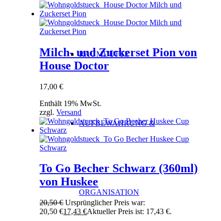
Milch- und Zuckerset Pion von
RAUMDÜFTE
House Doctor
17,00
€
Enthält 19% MwSt.
zzgl.
Versand
AUFBEWAHRUNG &
To Go Becher Schwarz (360ml)
von Huskee
ORGANISATION
20,50
€
Ursprünglicher Preis war:
20,50 €
17,43
€
Aktueller Preis ist: 17,43 €.