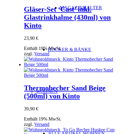
MAGAZINHALTER
Gläser-Set ‘Cast’ inkl.
Glastrinkhalme (430ml) von
Kinto
23,90
€
Enthält 19% MwSt.
HOCKER & BÄNKE
zzgl.
Versand
Thermobecher Sand Beige
WOHNEN
(500ml) von Kinto
39,90
€
Enthält 19% MwSt.
zzgl.
Versand
ALLE ARTIKEL WOHNEN