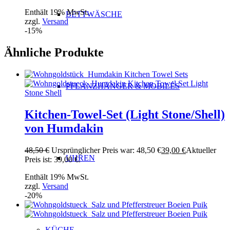
Enthält 19% MwSt.
BETTWÄSCHE
zzgl.
Versand
-15%
Ähnliche Produkte
PFLANZHÄNGER & MOBILÉS
Kitchen-Towel-Set (Light Stone/Shell)
von Humdakin
48,50
€
Ursprünglicher Preis war: 48,50 €
39,00
€
Aktueller
UHREN
Preis ist: 39,00 €.
Enthält 19% MwSt.
zzgl.
Versand
-20%
KÜCHE