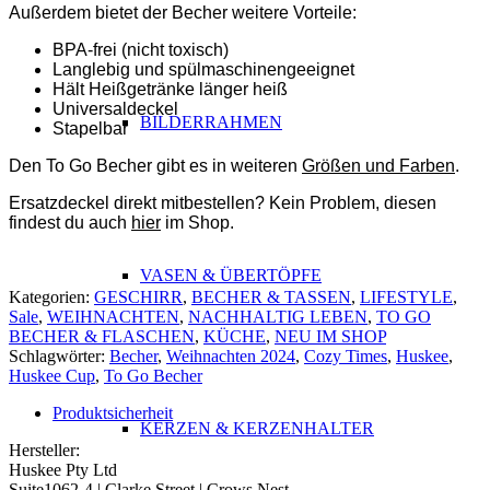
Außerdem bietet der Becher weitere Vorteile:
BPA-frei (nicht toxisch)
Langlebig und spülmaschinengeeignet
Hält Heißgetränke länger heiß
Universaldeckel
BILDERRAHMEN
Stapelbar
Den To Go Becher gibt es in weiteren
Größen und Farben
.
Ersatzdeckel direkt mitbestellen? Kein Problem, diesen
findest du auch
hier
im Shop.
ABSATZ
VASEN & ÜBERTÖPFE
Kategorien:
GESCHIRR
,
BECHER & TASSEN
,
LIFESTYLE
,
Sale
,
WEIHNACHTEN
,
NACHHALTIG LEBEN
,
TO GO
BECHER & FLASCHEN
,
KÜCHE
,
NEU IM SHOP
Schlagwörter:
Becher
,
Weihnachten 2024
,
Cozy Times
,
Huskee
,
Huskee Cup
,
To Go Becher
Produktsicherheit
KERZEN & KERZENHALTER
Hersteller:
Huskee Pty Ltd
Suite1062-4 | Clarke Street | Crows Nest