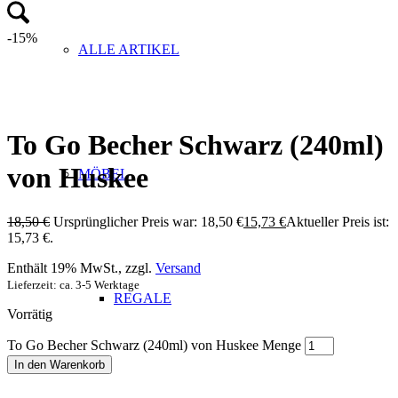
-15%
ALLE ARTIKEL
To Go Becher Schwarz (240ml)
von Huskee
MÖBEL
18,50
€
Ursprünglicher Preis war: 18,50 €
15,73
€
Aktueller Preis ist:
15,73 €.
Enthält 19% MwSt., zzgl.
Versand
Lieferzeit: ca. 3-5 Werktage
REGALE
Vorrätig
To Go Becher Schwarz (240ml) von Huskee Menge
In den Warenkorb