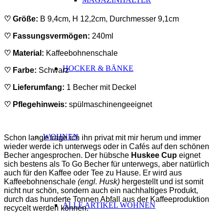
♡ Größe:
B 9,4cm, H 12,2cm, Durchmesser 9,1cm
♡ Fassungsvermögen:
240ml
♡ Material:
Kaffeebohnenschale
HOCKER & BÄNKE
♡ Farbe:
Schwarz
♡ Lieferumfang:
1 Becher mit Deckel
♡ Pflegehinweis:
spülmaschinengeeignet
ABSATZ
WOHNEN
Schon lange trage ich ihn privat mit mir herum und immer
wieder werde ich unterwegs oder in Cafés auf den schönen
Becher angesprochen.
Der hübsche
Huskee Cup
eignet
sich bestens als To Go Becher für unterwegs, aber natürlich
auch für den Kaffee oder Tee zu Hause. Er wird aus
Kaffeebohnenschale
(engl. Husk)
hergestellt und ist somit
nicht nur schön, sondern auch ein nachhaltiges Produkt,
durch das hunderte Tonnen Abfall aus der Kaffeeproduktion
ALLE ARTIKEL WOHNEN
recycelt werden können.