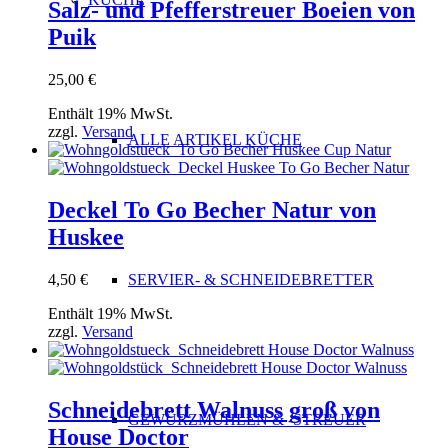
Salz- und Pfefferstreuer Boeien von
Puik
25,00
€
Enthält 19% MwSt.
zzgl.
Versand
ALLE ARTIKEL KÜCHE
Deckel To Go Becher Natur von
Huskee
SERVIER- & SCHNEIDEBRETTER
4,50
€
Enthält 19% MwSt.
zzgl.
Versand
Schneidebrett Walnuss groß von
GEWÜRZMÜHLEN & -STREUER
House Doctor