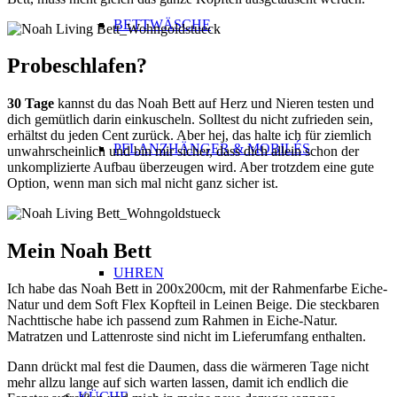
BETTWÄSCHE
Probeschlafen?
30 Tage
kannst du das Noah Bett auf Herz und Nieren testen und
dich gemütlich darin einkuscheln. Solltest du nicht zufrieden sein,
erhältst du jeden Cent zurück. Aber hej, das halte ich für ziemlich
PFLANZHÄNGER & MOBILÉS
unwahrscheinlich und bin mir sicher, dass dich allein schon der
unkomplizierte Aufbau überzeugen wird. Aber trotzdem eine gute
Option, wenn man sich mal nicht ganz sicher ist.
Mein Noah Bett
UHREN
Ich habe das Noah Bett in 200x200cm, mit der Rahmenfarbe Eiche-
Natur und dem Soft Flex Kopfteil in Leinen Beige. Die steckbaren
Nachttische habe ich passend zum Rahmen in Eiche-Natur.
Matratzen und Lattenroste sind nicht im Lieferumfang enthalten.
Dann drückt mal fest die Daumen, dass die wärmeren Tage nicht
mehr allzu lange auf sich warten lassen, damit ich endlich die
KÜCHE