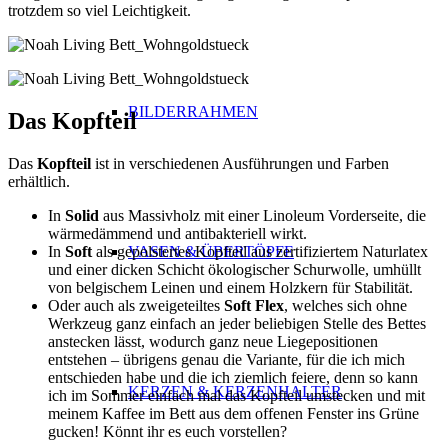
trotzdem so viel Leichtigkeit.
BILDERRAHMEN
Das Kopfteil
Das
Kopfteil
ist in verschiedenen Ausführungen und Farben
erhältlich.
In
Solid
aus Massivholz mit einer Linoleum Vorderseite, die
wärmedämmend und antibakteriell wirkt.
VASEN & ÜBERTÖPFE
In
Soft
als gepolstertes Kopfteil aus zertifiziertem Naturlatex
und einer dicken Schicht ökologischer Schurwolle, umhüllt
von belgischem Leinen und einem Holzkern für Stabilität.
Oder auch als zweigeteiltes
Soft Flex
, welches sich ohne
Werkzeug ganz einfach an jeder beliebigen Stelle des Bettes
anstecken lässt, wodurch ganz neue Liegepositionen
entstehen – übrigens genau die Variante, für die ich mich
entschieden habe und die ich ziemlich feiere, denn so kann
KERZEN & KERZENHALTER
ich im Sommer einfach mal das Kopfteil umstecken und mit
meinem Kaffee im Bett aus dem offenen Fenster ins Grüne
gucken! Könnt ihr es euch vorstellen?