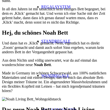
stand.
REGALSYSTEM
In all den Jahren ist mir tatsächlich kein einziges Bett begegnet, bei
dem es ‚Klick‘ gemacht hat. Und wenn ich eine Sache mit der Zeit
gelernt habe, dann dass ich genau darauf warten muss, dass es
‚Klick’ macht, d
enn sonst ist es nicht das Richtige.
Hej, du schönes Noah Bett
STANDREGALE
Und dann hat es ‚Klick‘ gemacht. Nein, eigentlich hat es direkt
‚Zoom’ gemacht und damit auch sofort Sinn ergeben, warum kein
anderes Bett in der Vergangenheit gepasst hat.
Aus dem Nichts und völlig unerwartet, war da auf einmal das
wunderschöne neue
Noah Bett
.
Made in Germany im schönen Schwarzwald, aus 100% natürlichen
WANDREGALE
Materialien und mit einem Design, das für mich das absolute Bett-
Design meiner Träume ist.
Ein abgerundeter Massivholzrahmen und
ein flexibles Kopfteil mit Leinen – hat mich irgendjemand träumen
hören?
Das neue Noah Bett
von
Noah Living
MAGAZINHALTER