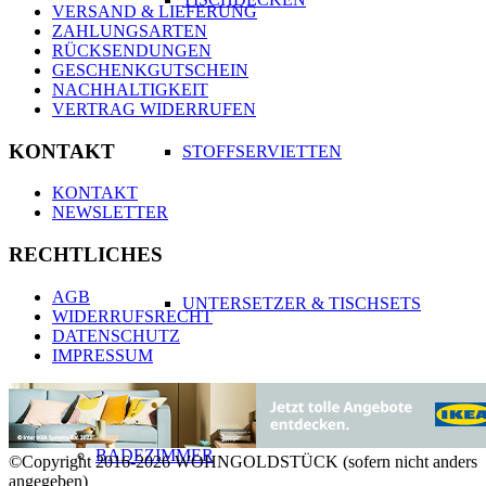
VERSAND & LIEFERUNG
ZAHLUNGSARTEN
RÜCKSENDUNGEN
GESCHENKGUTSCHEIN
NACHHALTIGKEIT
VERTRAG WIDERRUFEN
KONTAKT
STOFFSERVIETTEN
KONTAKT
NEWSLETTER
RECHTLICHES
AGB
UNTERSETZER & TISCHSETS
WIDERRUFSRECHT
DATENSCHUTZ
IMPRESSUM
BADEZIMMER
©Copyright 2016-2026 WOHNGOLDSTÜCK (sofern nicht anders
angegeben)