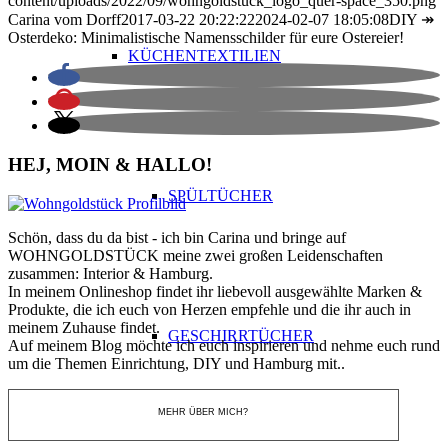
content/uploads/2022/09/wohngoldstück_logo_quer-space_350.png
Carina vom Dorff
2017-03-22 20:22:22
2024-02-07 18:05:08
DIY ↠
Osterdeko: Minimalistische Namensschilder für eure Ostereier!
KÜCHENTEXTILIEN
HEJ, MOIN & HALLO!
SPÜLTÜCHER
Schön, dass du da bist - ich bin Carina und bringe auf
WOHNGOLDSTÜCK meine zwei großen Leidenschaften
zusammen: Interior & Hamburg.
In meinem Onlineshop findet ihr liebevoll ausgewählte Marken &
Produkte, die ich euch von Herzen empfehle und die ihr auch in
meinem Zuhause findet.
GESCHIRRTÜCHER
Auf meinem Blog möchte ich euch inspirieren und nehme euch rund
um die Themen Einrichtung, DIY und Hamburg mit..
MEHR ÜBER MICH?