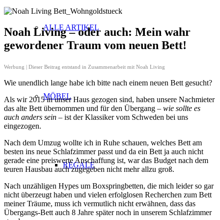
ALLE ARTIKEL
Noah Living – oder auch: Mein wahr
gewordener Traum vom neuen Bett!
Werbung | Dieser Beitrag entstand in Zusammenarbeit mit Noah Living
Wie unendlich lange habe ich bitte nach einem neuen Bett gesucht?
MÖBEL
Als wir 2015 in unser Haus gezogen sind, haben unsere Nachmieter
das alte Bett übernommen und für den Übergang
– wie sollte es
auch anders sein –
ist der Klassiker vom Schweden bei uns
eingezogen.
Nach dem Umzug wollte ich in Ruhe schauen, welches Bett am
besten ins neue Schlafzimmer passt und da ein Bett ja auch nicht
gerade eine preiswerte Anschaffung ist, war das Budget nach dem
REGALE
teuren Hausbau auch zugegeben nicht mehr allzu groß.
Nach unzähligen Hypes um Boxspringbetten, die mich leider so gar
nicht überzeugt haben und vielen erfolglosen Recherchen zum Bett
meiner Träume, muss ich vermutlich nicht erwähnen, dass das
Übergangs-Bett auch 8 Jahre später noch in unserem Schlafzimmer