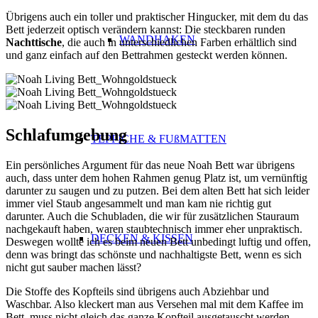
Übrigens auch ein toller und praktischer Hingucker, mit dem du das
Bett jederzeit optisch verändern kannst: Die steckbaren runden
WANDHAKEN
Nachttische
, die auch in unterschiedlichen Farben erhältlich sind
und ganz einfach auf den Bettrahmen gesteckt werden können.
Schlafumgebung
TEPPICHE & FUßMATTEN
Ein persönliches Argument für das neue Noah Bett war übrigens
auch, dass unter dem hohen Rahmen genug Platz ist, um vernünftig
darunter zu saugen und zu putzen. Bei dem alten Bett hat sich leider
immer viel Staub angesammelt und man kam nie richtig gut
darunter. Auch die Schubladen, die wir für zusätzlichen Stauraum
nachgekauft haben, waren staubtechnisch immer eher unpraktisch.
DECKEN & KISSEN
Deswegen wollte ich es beim neuen Bett unbedingt luftig und offen,
denn was bringt das schönste und nachhaltigste Bett, wenn es sich
nicht gut sauber machen lässt?
Die Stoffe des Kopfteils sind übrigens auch Abziehbar und
Waschbar. Also kleckert man aus Versehen mal mit dem Kaffee im
Bett, muss nicht gleich das ganze Kopfteil ausgetauscht werden.