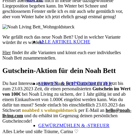
Fenster aufreißen und mich in meine neue dazugewonnene
Liegeposition begeben kann. Im Winter bei Schnee und
geschlossenem Fenster stelle ich es mir auch sehr gemütlich vor,
aber vom Winter habe ich jetzt ehrlich gesagt erstmal genug!
Wie gefällt euch das neue Noah Bett? Und in welcher Variante
ALLE ARTIKEL KÜCHE
würdet ihr es wählen?
Hier
findet ihr alle Varianten und könnt euch euer individuelles
Noah Bett zusammenstellen.
Gutschein-Aktion für dein Noah Bett
Du hast Interesse an einem Noah Bett? Dann hast du ab jetzt bis
SERVIER- & SCHNEIDEBRETTER
zum 23.03.2023 Zeit, dir einen personalisierten
Gutschein im Wert
von 100€
bei Noah Living zu sichern, der 1 Jahr gültig ist und ab
einem Einkaufswert von 1.000€ eingelöst werden kann. Was du
dafür tun musst? Sende einfach bis einschließlich 23.03.2023 das
Stichwort
noahbed x wohngoldstueck
per E-Mail an
hello@noah-
living.com
und du erhältst im Gegenzug deinen persönlichen
Gutscheincode!
GEWÜRZMÜHLEN & -STREUER
Alles Liebe und süße Träume, Carina ♡