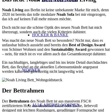
Noah Living
aus Berlin ist keine unbekannte Marke für mich, denn
2020 ist bereits das tolle modulare
Noah Sofa
bei mir eingezogen,
das ich auf keinen Fall mehr missen möchte.
Doch nicht nur die schöne Optik des neuen Noah Bett hat mich
überzeugt, sondern auch die vielen Kriterien dahinter.
HOCKER & BÄNKE
Was macht das neue Noah Bett so besonders? Nicht nur, dass es
unfassbar hübsch aussieht und bereits den
Best of Design Award
von Schöner Wohnen und den
Sustainability Award
gewonnen hat
– nein, für mich ist es vor allem auch das Gesamtkonzept dahinter.
Ein nachhaltiges, langlebiges und bis ins letzte Detail durchdachtes
Bett, das flexibel an die aktuellen Lebensumstände angepasst
WOHNEN
werden kann und gleichzeitig nicht langweilig wird.
Der Bettrahmen
Der
Bettrahmen
des Noah Bett ist aus massivem FSC®
ALLE ARTIKEL WOHNEN
zertifiziertem Holz aus deutscher Eiche oder Esche, liebevoll
designed mit leichten Rundungen, geradliniger Formsprache und