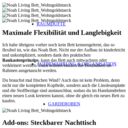
RAUMDÜFTE
Maximale Flexibilität und Langlebigkeit
Ich habe übrigens vorher noch kein Bett kennengelernt, das so
flexibel ist, wie das Noah Bett. Nicht nur der Aufbau ist kinderleicht
und unkompliziert, sondern dank des praktischen
Baukastenprinzips
, kann das Bett auch mitwachsen oder
AUFBEWAHRUNG & ORGANISATION
verkleinert werden. Dazu können einfach die Holzbalken im
Rahmen ausgetauscht werden.
Du brauchst mal frischen Wind? Auch das ist kein Problem, denn
nicht nur die kompletten Kopfteile, sondern auch die Linoleumplatte
und die Stoffbezüge sind austauschbar, sodass du im Handumdrehen
einen neuen Look kreieren kannst, ohne dir gleich ein neues Bett zu
kaufen.
GARDEROBEN
Add-ons: Steckbarer Nachttisch