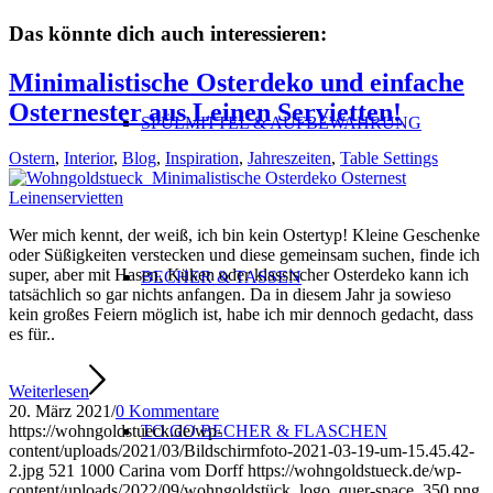
Das könnte dich auch interessieren:
Minimalistische Osterdeko und einfache
Osternester aus Leinen Servietten!
SPÜLMITTEL & AUFBEWAHRUNG
Ostern
,
Interior
,
Blog
,
Inspiration
,
Jahreszeiten
,
Table Settings
Wer mich kennt, der weiß, ich bin kein Ostertyp! Kleine Geschenke
oder Süßigkeiten verstecken und diese gemeinsam suchen, finde ich
super, aber mit Hasen, Küken oder klassischer Osterdeko kann ich
BECHER & TASSEN
tatsächlich so gar nichts anfangen. Da in diesem Jahr ja sowieso
kein großes Feiern möglich ist, habe ich mir dennoch gedacht, dass
es für..
Weiterlesen
20. März 2021
/
0 Kommentare
TO GO BECHER & FLASCHEN
https://wohngoldstueck.de/wp-
content/uploads/2021/03/Bildschirmfoto-2021-03-19-um-15.45.42-
2.jpg
521
1000
Carina vom Dorff
https://wohngoldstueck.de/wp-
content/uploads/2022/09/wohngoldstück_logo_quer-space_350.png