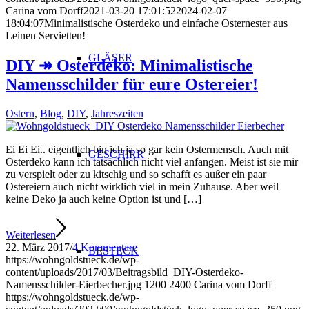
Carina vom Dorff
2021-03-20 17:01:52
2024-02-07
18:04:07
Minimalistische Osterdeko und einfache Osternester aus
Leinen Servietten!
GLÄSER
DIY ↠ Osterdeko: Minimalistische
Namensschilder für eure Ostereier!
Ostern
,
Blog
,
DIY
,
Jahreszeiten
Ei Ei Ei.. eigentlich bin ich ja so gar kein Ostermensch. Auch mit
GESCHIRR
Osterdeko kann ich tatsächlich nicht viel anfangen. Meist ist sie mir
zu verspielt oder zu kitschig und so schafft es außer ein paar
Ostereiern auch nicht wirklich viel in mein Zuhause. Aber weil
keine Deko ja auch keine Option ist und […]
Weiterlesen
22. März 2017
/
4 Kommentare
BESTECK
https://wohngoldstueck.de/wp-
content/uploads/2017/03/Beitragsbild_DIY-Osterdeko-
Namensschilder-Eierbecher.jpg
1200
2400
Carina vom Dorff
https://wohngoldstueck.de/wp-