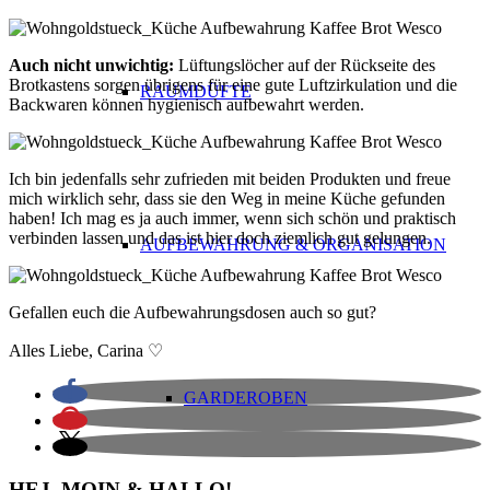
Auch nicht unwichtig:
Lüftungslöcher auf der Rückseite des
Brotkastens sorgen übrigens für eine gute Luftzirkulation und die
RAUMDÜFTE
Backwaren können hygienisch aufbewahrt werden.
Ich bin jedenfalls sehr zufrieden mit beiden Produkten und freue
mich wirklich sehr, dass sie den Weg in meine Küche gefunden
haben! Ich mag es ja auch immer, wenn sich schön und praktisch
verbinden lassen und das ist hier doch ziemlich gut gelungen.
AUFBEWAHRUNG & ORGANISATION
Gefallen euch die Aufbewahrungsdosen auch so gut?
Alles Liebe, Carina ♡
GARDEROBEN
HEJ, MOIN & HALLO!