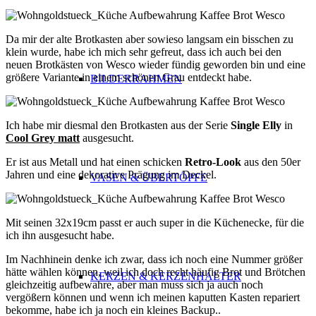
Da mir der alte Brotkasten aber sowieso langsam ein bisschen zu
klein wurde, habe ich mich sehr gefreut, dass ich auch bei den
neuen Brotkästen von Wesco wieder fündig geworden bin und eine
größere Variante in einem schönen Grau entdeckt habe.
BILDERRAHMEN
Ich habe mir diesmal den Brotkasten aus der Serie
Single Elly
in
Cool Grey matt
ausgesucht.
Er ist aus Metall und hat einen schicken
Retro-Look
aus den 50er
Jahren und eine dekorative Prägung im Deckel.
VASEN & ÜBERTÖPFE
Mit seinen 32x19cm passt er auch super in die Küchenecke, für die
ich ihn ausgesucht habe.
Im Nachhinein denke ich zwar, dass ich noch eine Nummer größer
hätte wählen können, weil ich doch recht häufig Brot und Brötchen
KERZEN & KERZENHALTER
gleichzeitig aufbewahre, aber man muss sich ja auch noch
vergößern können und wenn ich meinen kaputten Kasten repariert
bekomme, habe ich ja noch ein kleines Backup..