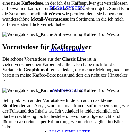
eine neue
Kaffeedose
, in der ich das Kaffeepulver gut verschlossen
REGALSYSTEM
aufbewahren kann, damit das Aroma nicht verloren geht. Somit kam
die Zusammenarbeit mit
Wesco
wie gerufen, denn sie haben eine
wunderschöne
Metall-Vorratsdose
im Sortiment, in die ich mich
auf den
ersten
Blick verliebt habe.
Vorratsdose für Kaffeepulver
STANDREGALE
Die schöne Vorratsdose aus der
Classic Line
ist in
vielen verschiedenen Farben erhältlich. Ich habe mich für die
Variante in
Graphit matt
entschieden, die meiner Meinung nach am
besten in meine Kaffee-Ecke passt und dort ein richtiger Hingucker
ist.
WANDREGALE
Sehr praktisch an der Vorratsdose finde ich auch das
kleine
Sichtfenster
aus Acryl, wodurch man immer sofort sehen kann, wie
der Füllstand des Inhalts ist. Ich vedaddel ja leider ziemlich oft,
Sachen rechtzeitig nachzubestellen, bevor sie aufgebraucht sind –
für mich also eine super Erinnerung, wenn ich es täglich im Blick
habe.
MAGAZINHALTER