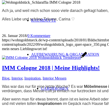
Ach ja, und weil mich schon sooo viele danach gefragt haben
Alles Liebe und schöne Träume, Carina ♡
RAUMDÜFTE
26. Januar 2018
/
0 Kommentare
https://wohngoldstueck.de/wp-content/uploads/2018/01/Bildschirmf
content/uploads/2022/09/wohngoldstück_logo_quer-space_350.png
C
mein neues Lieblingswort ist!
AUFBEWAHRUNG & ORGANISATION
IMM Cologne 2018 | Meine Highlights!
Blog
,
Interior
,
Inspiration
,
Interior Messen
Was war das nur für eine letzte Woche? Es war
Möbelmesse i
GARDEROBEN
verdrängen, dass Messe-Luft ja einfach nur furztrocken ist u
Aber wenn man für etwas brennt, dann ist es keine Arbeit oder 
und mit vielen tollen
Inspirationen
im Gepäck nach Hause fah