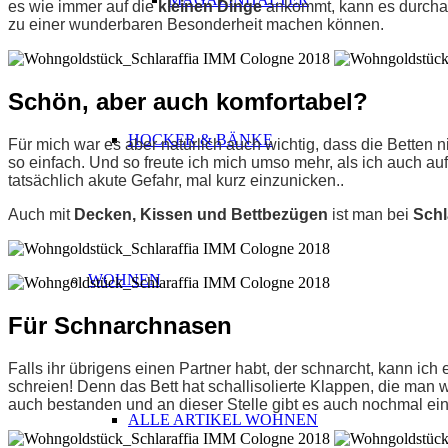
es wie immer auf die
kleinen Dinge
ankommt, kann es durchaus
zu einer wunderbaren Besonderheit machen können.
Schön, aber auch komfortabel?
HOCKER & BÄNKE
Für mich war es aber natürlich auch wichtig, dass die Betten 
so einfach. Und so freute ich mich umso mehr, als ich auch auf
tatsächlich akute Gefahr, mal kurz einzunicken..
Auch mit
Decken, Kissen
und Bettbezügen
ist man bei
Schl
WOHNEN
Für Schnarchnasen
Falls ihr übrigens einen Partner habt, der schnarcht, kann ich 
schreien! Denn das Bett hat schallisolierte Klappen, die man 
auch bestanden und an dieser Stelle gibt es auch nochmal ein
ALLE ARTIKEL WOHNEN