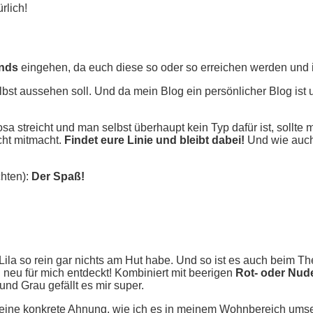
rlich!
nds
eingehen, da euch diese so oder so erreichen werden und ihr
selbst aussehen soll. Und da mein Blog ein persönlicher Blog ist
a streicht und man selbst überhaupt kein Typ dafür ist, sollte m
icht mitmacht.
Findet eure Linie und bleibt dabei!
Und wie auch 
chten):
Der Spaß!
Lila so rein gar nichts am Hut habe. Und so ist es auch beim T
 neu für mich entdeckt! Kombiniert mit beerigen
Rot- oder Nud
und Grau gefällt es mir super.
 keine konkrete Ahnung, wie ich es in meinem Wohnbereich umset