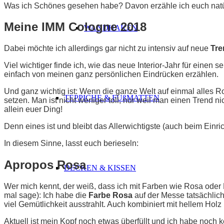
Was ich Schönes gesehen habe? Davon erzähle ich euch natü
Meine IMM Cologne 2018
WANDHAKEN
Dabei möchte ich allerdings gar nicht zu intensiv auf neue
Tre
Viel wichtiger finde ich, wie das neue Interior-Jahr für einen 
einfach von meinen ganz persönlichen Eindrücken erzählen.
Und ganz wichtig ist: Wenn die ganze Welt auf einmal alles Ros
TEPPICHE & FUßMATTEN
setzen. Man ist nicht weniger toll, nur weil man einen Trend n
allein euer Ding!
Denn eines ist und bleibt das Allerwichtigste (auch beim Einri
In diesem Sinne, lasst euch berieseln:
Apropos Rosa
DECKEN & KISSEN
Wer mich kennt, der weiß, dass ich mit Farben wie Rosa oder 
mal sage): Ich habe die
Farbe Rosa
auf der Messe tatsächlich
viel Gemütlichkeit ausstrahlt. Auch kombiniert mit hellem Holz 
Aktuell ist mein Kopf noch etwas überfüllt und ich habe noch