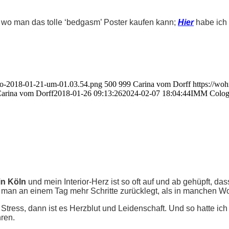
, wo man das tolle ‘bedgasm’ Poster kaufen kann;
Hier
habe ich 
oto-2018-01-21-um-01.03.54.png
500
999
Carina vom Dorff
https://wo
arina vom Dorff
2018-01-26 09:13:26
2024-02-07 18:04:44
IMM Cologn
n Köln
und mein Interior-Herz ist so oft auf und ab gehüpft, d
nd man an einem Tag mehr Schritte zurücklegt, als in manchen W
Stress, dann ist es Herzblut und Leidenschaft. Und so hatte ich
ren.