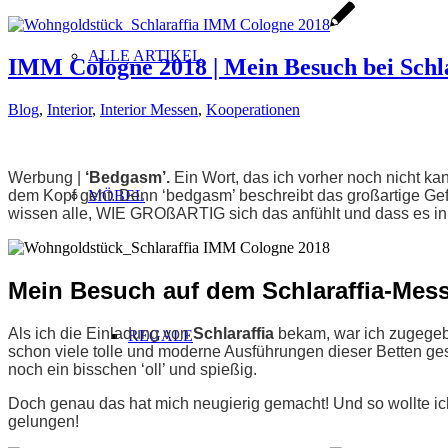
ALLE ARTIKEL
IMM Cologne 2018 | Mein Besuch bei Schla
Blog
,
Interior
,
Interior Messen
,
Kooperationen
Werbung |
‘Bedgasm’.
Ein Wort, das ich vorher noch nicht k
dem Kopf geht. Denn ‘bedgasm’ beschreibt das großartige Gefüh
MÖBEL
wissen alle, WIE GROßARTIG sich das anfühlt und dass es in
Mein Besuch auf dem Schlaraffia-Mes
Als ich die Einladung von
Schlaraffia
bekam,
war ich zugegeb
REGALE
schon viele tolle und moderne Ausführungen dieser Betten ges
noch ein bisschen ‘oll’ und spießig.
Doch genau das hat mich neugierig gemacht! Und so wollte ich
gelungen!