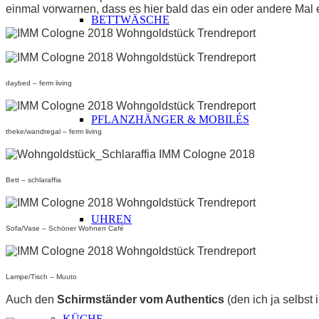
einmal vorwarnen, dass es hier bald das ein oder andere Mal
BETTWÄSCHE
daybed – ferm living
PFLANZHÄNGER & MOBILÉS
theke/wandregal – ferm living
Bett – schlaraffia
UHREN
Sofa/Vase – Schöner Wohnen Café
Lampe/Tisch – Muuto
Auch den
Schirmständer vom Authentics
(den ich ja selbst
KÜCHE