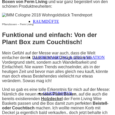
Boxen von Ferm Living
und war ganz begeistert von den
schönen Produktneuheiten:
RAUMDÜFTE
Pflanzboxen – Ferm Living
Funktional und einfach: Von der
Plant Box zum Couchtisch!
Mein Gefühl auf der Messe war auch, dass die Welt
AUFBEWAHRUNG & ORGANISATION
einfacher denkt. Dass nicht nur Design alleine im
Vordergrund steht, sondern auch Wandelbarkeit und
Einfachheit. Nie waren Trends wechselnder, als in der
heutigen Zeit und bevor man alles gleich neu kauft, könnte
man doch etwas Bestehendes vielleicht nur etwas
verändern. Sowas mag ich!
Und so gab es eine tolle Erkenntnis für mich auf der Messe:
GARDEROBEN
Nämlich die neuen
runden Plant Boxen
, auf die auch die
bereits existierenden
Holzdeckel
der Ferm Living Wire
Baskets passen und die Box damit zum perfekten
Beistell-
oder Couchtisch
machen. Ich wollte meinen Korb mit
Deckel ja eigentlich bald verkaufen.. doch jetzt behalte ich