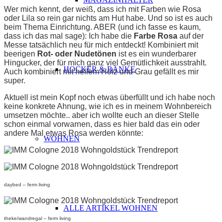
Wer mich kennt, der weiß, dass ich mit Farben wie Rosa
oder Lila so rein gar nichts am Hut habe. Und so ist es auch
beim Thema Einrichtung. ABER (und ich fasse es kaum,
dass ich das mal sage): Ich habe die
Farbe Rosa
auf der
Messe tatsächlich neu für mich entdeckt! Kombiniert mit
beerigen
Rot- oder Nudetönen
ist es ein wunderbarer
Hingucker, der für mich ganz viel Gemütlichkeit ausstrahlt.
HOCKER & BÄNKE
Auch kombiniert mit hellem Holz und Grau gefällt es mir
super.
Aktuell ist mein Kopf noch etwas überfüllt und ich habe noch
keine konkrete Ahnung, wie ich es in meinem Wohnbereich
umsetzen möchte.. aber ich wollte euch an dieser Stelle
schon einmal vorwarnen, dass es hier bald das ein oder
andere Mal etwas Rosa werden könnte:
WOHNEN
daybed – ferm living
ALLE ARTIKEL WOHNEN
theke/wandregal – ferm living