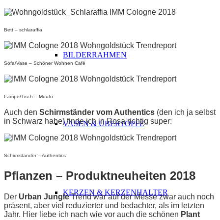
Bett – schlaraffia
BILDERRAHMEN
Sofa/Vase – Schöner Wohnen Café
Lampe/Tisch – Muuto
Auch den
Schirmständer vom Authentics
(den ich ja selbst
in Schwarz habe) finde ich in Rosa richtig super:
VASEN & ÜBERTÖPFE
Schirmständer – Authentics
Pflanzen – Produktneuheiten 2018
KERZEN & KERZENHALTER
Der
Urban Jungle
Trend war auf der Messe zwar auch noch
präsent, aber viel reduzierter und bedachter, als im letzten
Jahr. Hier liebe ich nach wie vor auch die schönen
Plant