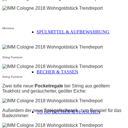
Montana
SPÜLMITTEL & AUFBEWAHRUNG
String Furniture
BECHER & TASSEN
String Furniture
Zwei tolle neue
Pocketregale
bei String aus geöltem
Teakholz und geräucherter, geölter Eiche:
Außerdem der neue
Spiegelschrank
, zum Beispiel für das
TO GO BECHER & FLASCHEN
Badezimmer: