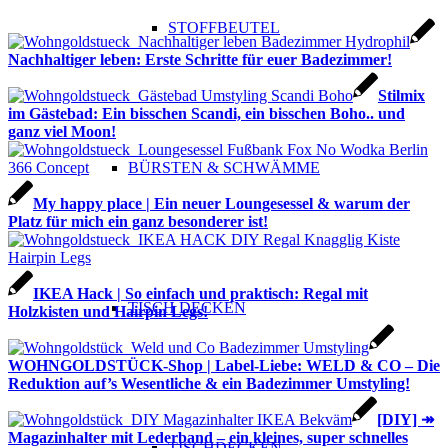
STOFFBEUTEL
Nachhaltiger leben: Erste Schritte für euer Badezimmer!
Stilmix
im Gästebad: Ein bisschen Scandi, ein bisschen Boho.. und
ganz viel Moon!
BÜRSTEN & SCHWÄMME
My happy place | Ein neuer Loungesessel & warum der
Platz für mich ein ganz besonderer ist!
IKEA Hack | So einfach und praktisch: Regal mit
TISCH DECKEN
Holzkisten und Hairpin Legs!
WOHNGOLDSTÜCK-Shop | Label-Liebe: WELD & CO – Die
Reduktion auf’s Wesentliche & ein Badezimmer Umstyling!
[DIY] ↠
Magazinhalter mit Lederband – ein kleines, super schnelles
TISCHDECKEN