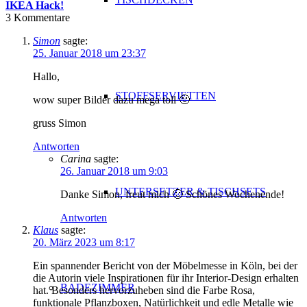
IKEA Hack!
3
Kommentare
Simon
sagte:
25. Januar 2018 um 23:37
Hallo,
STOFFSERVIETTEN
wow super Bilder dazu mega toll 🙂
gruss Simon
Antworten
Carina
sagte:
26. Januar 2018 um 9:03
UNTERSETZER & TISCHSETS
Danke Simon, freut mich 🙂 Schönes Wochenende!
Antworten
Klaus
sagte:
20. März 2023 um 8:17
Ein spannender Bericht von der Möbelmesse in Köln, bei der
die Autorin viele Inspirationen für ihr Interior-Design erhalten
BADEZIMMER
hat. Besonders hervorzuheben sind die Farbe Rosa,
funktionale Pflanzboxen, Natürlichkeit und edle Metalle wie