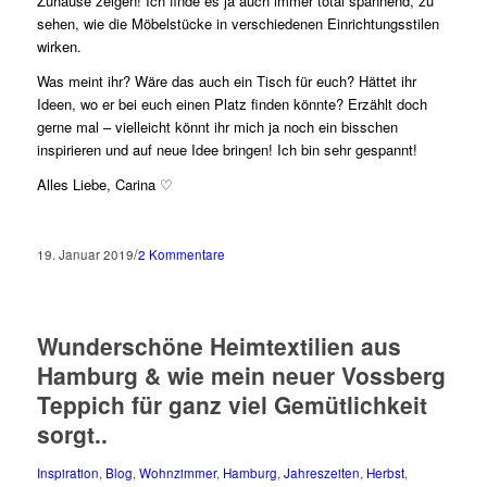
Zuhause zeigen! Ich finde es ja auch immer total spannend, zu
sehen, wie die Möbelstücke in verschiedenen Einrichtungsstilen
wirken.
Was meint ihr? Wäre das auch ein Tisch für euch?
Hättet ihr
Ideen, wo er bei euch einen Platz finden könnte?
Erzählt doch
gerne mal – vielleicht könnt ihr mich ja noch ein bisschen
inspirieren und auf neue Idee bringen! Ich bin sehr gespannt!
Alles Liebe, Carina ♡
/
19. Januar 2019
2 Kommentare
Wunderschöne Heimtextilien aus
Hamburg & wie mein neuer Vossberg
Teppich für ganz viel Gemütlichkeit
sorgt..
Inspiration
,
Blog
,
Wohnzimmer
,
Hamburg
,
Jahreszeiten
,
Herbst
,