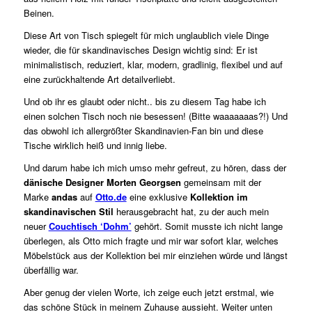
Beinen.
Diese Art von Tisch spiegelt für mich unglaublich viele Dinge
wieder, die für skandinavisches Design wichtig sind: Er ist
minimalistisch, reduziert, klar, modern, gradlinig, flexibel und auf
eine zurückhaltende Art detailverliebt.
Und ob ihr es glaubt oder nicht.. bis zu diesem Tag habe ich
einen solchen Tisch noch nie besessen! (Bitte waaaaaaas?!) Und
das obwohl ich allergrößter Skandinavien-Fan bin und diese
Tische wirklich heiß und innig liebe.
Und darum habe ich mich umso mehr gefreut, zu hören, dass der
dänische Designer Morten Georgsen
gemeinsam mit der
Marke
andas
auf
Otto.de
eine exklusive
Kollektion im
skandinavischen Stil
herausgebracht hat, zu der auch mein
neuer
Couchtisch ‘Dohm’
gehört. Somit musste ich nicht lange
überlegen, als Otto mich fragte und mir war sofort klar, welches
Möbelstück aus der Kollektion bei mir einziehen würde und längst
überfällig war.
Aber genug der vielen Worte, ich zeige euch jetzt erstmal, wie
das schöne Stück in meinem Zuhause aussieht. Weiter unten