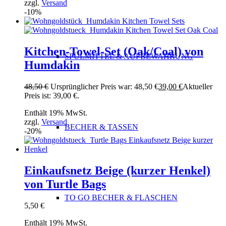
zzgl.
Versand
-10%
Kitchen-Towel-Set (Oak/Coal) von
SPÜLMITTEL & AUFBEWAHRUNG
Humdakin
48,50
€
Ursprünglicher Preis war: 48,50 €
39,00
€
Aktueller
Preis ist: 39,00 €.
Enthält 19% MwSt.
zzgl.
Versand
BECHER & TASSEN
-20%
Einkaufsnetz Beige (kurzer Henkel)
von Turtle Bags
TO GO BECHER & FLASCHEN
5,50
€
Enthält 19% MwSt.