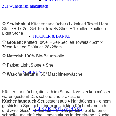
Zur Wunschliste hinzufügen
♡ Set-Inhalt:
4 Küchenhandtücher (1x knitted Towel Light
Stone + 1x 2er-Set Tea Towels Shell + 1 knitted Spültuch
Light Stone)
HOCKER & BÄNKE
♡ Größen:
Knitted Towel + 2er-Set Tea Towels 45cm x
70cm, knitted Spültuch 28x28cm
♡ Material:
100% Bio-Baumwolle
♡ Farbe:
Light Stone + Shell
WOHNEN
♡ Waschanleitung:
60° Maschinenwäsche
ABSATZ
Küchenhandtücher, die sich im Schrank verstecken müssen,
waren gestern! Das schöne und praktische
Küchenhandtuch-Set
besteht aus 4 Handtüchern – einem
gestrickten Spültuch, einem gestrickten Küchenhandtuch
ALLE ARTIKEL WOHNEN
und zwei Geschirrhandtüchern. Das perfekte Set für eine
schnelle und einfache Umgestaltung in der eigenen Küche