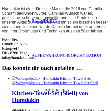
ABSATZ
Humdakin ist eine dänische Marke, die 2016 von Camilla
Schram gegründet wurde. Camillas Wunsch war es,
praktische, schöne und umweltfreundliche Produkte in
RAUMDÜFTE
unseren Alltag zu integrieren und ihn so ein bisschen besser
zu machen. Inspiriert wurde Camilla hierbei unter anderem
von ihrer Großmutter und Techniken aus den 50er Jahren.
Hersteller:
Humdakin APS
Estrupvej 1
DK- 8380 Trige
AUFBEWAHRUNG & ORGANISATION
info@humdakin.com
Das könnte dir auch gefallen …
GARDEROBEN
Kitchen-Towel-Set (Shell) von
Humdakin
48,50
€
Ursprünglicher Preis war: 48,50 €
39,00
€
Aktueller