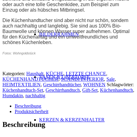
oder auch eine tolle Geschenkidee, zum Beispiel zum
Einzug oder als hübsches Mitbringsel.
Die Küchenhandtucher sind aber nicht nur schön, sondern
auch nachhaltig und langlebig. Sie sind aus 100% Bio-
Baumwolle und können Wasser super aufnehmen. Optimal
BILDERRAHMEN
für den Küchenalltag und ein umweltfreundliches und
schönes Küchenleben.
Fotos: Wohngoldstück
Kategorien:
Haushalt
,
KÜCHE
,
LETZTE CHANCE
,
VASEN & ÜBERTÖPFE
KÜCHENHANDTÜCHER
,
SCANDI INTERIOR
,
Sale
,
HEIMTEXTILIEN
,
Geschirrhandtücher
,
WOHNEN
Schlagwörter:
Küchenhandtuch-Set
,
Geschirrhandtuch
,
Gift-Set
,
Küchenhandtuch
,
Humdakin
,
nachhaltig
Beschreibung
Produktsicherheit
KERZEN & KERZENHALTER
Beschreibung