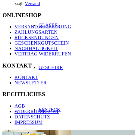
zzgl.
Versand
ONLINESHOP
GLÄSER
VERSAND & LIEFERUNG
ZAHLUNGSARTEN
RÜCKSENDUNGEN
GESCHENKGUTSCHEIN
NACHHALTIGKEIT
VERTRAG WIDERRUFEN
KONTAKT
GESCHIRR
KONTAKT
NEWSLETTER
RECHTLICHES
AGB
BESTECK
WIDERRUFSRECHT
DATENSCHUTZ
IMPRESSUM