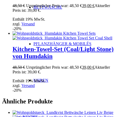
48,50
€
Ursprünglicher Preis war: 48,50 €
39,00
€
Aktueller
BETTWÄSCHE
Preis ist: 39,00 €.
Enthält 19% MwSt.
zzgl.
Versand
-20%
PFLANZHÄNGER & MOBILÉS
Kitchen-Towel-Set (Coal/Light Stone)
von Humdakin
48,50
€
Ursprünglicher Preis war: 48,50 €
39,00
€
Aktueller
Preis ist: 39,00 €.
UHREN
Enthält 19% MwSt.
zzgl.
Versand
-20%
Ähnliche Produkte
KÜCHE