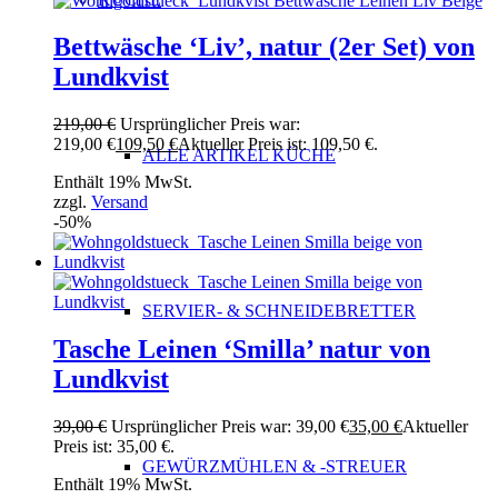
Bettwäsche ‘Liv’, natur (2er Set) von
Lundkvist
219,00
€
Ursprünglicher Preis war:
219,00 €
109,50
€
Aktueller Preis ist: 109,50 €.
ALLE ARTIKEL KÜCHE
Enthält 19% MwSt.
zzgl.
Versand
-50%
SERVIER- & SCHNEIDEBRETTER
Tasche Leinen ‘Smilla’ natur von
Lundkvist
39,00
€
Ursprünglicher Preis war: 39,00 €
35,00
€
Aktueller
Preis ist: 35,00 €.
GEWÜRZMÜHLEN & -STREUER
Enthält 19% MwSt.