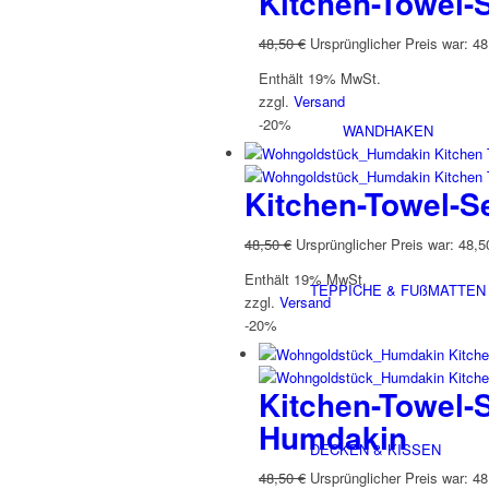
Kitchen-Towel-
48,50
€
Ursprünglicher Preis war: 48
Enthält 19% MwSt.
zzgl.
Versand
-20%
WANDHAKEN
Kitchen-Towel-S
48,50
€
Ursprünglicher Preis war: 48,5
Enthält 19% MwSt.
TEPPICHE & FUßMATTEN
zzgl.
Versand
-20%
Kitchen-Towel-S
Humdakin
DECKEN & KISSEN
48,50
€
Ursprünglicher Preis war: 48