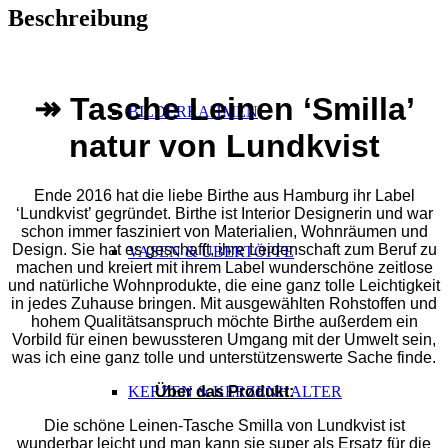
Beschreibung
↠ Tasche Leinen ‘Smilla’
BILDERRAHMEN
natur von Lundkvist
Ende 2016 hat die liebe Birthe aus Hamburg ihr Label
‘Lundkvist’ gegründet. Birthe ist Interior Designerin und war
schon immer fasziniert von Materialien, Wohnräumen und
Design. Sie hat es geschafft, ihre Leidenschaft zum Beruf zu
VASEN & ÜBERTÖPFE
machen und kreiert mit ihrem Label wunderschöne zeitlose
und natürliche Wohnprodukte, die eine ganz tolle Leichtigkeit
in jedes Zuhause bringen. Mit ausgewählten Rohstoffen und
hohem Qualitätsanspruch möchte Birthe außerdem ein
Vorbild für einen bewussteren Umgang mit der Umwelt sein,
was ich eine ganz tolle und unterstützenswerte Sache finde.
Über das Produkt:
KERZEN & KERZENHALTER
Die schöne Leinen-Tasche Smilla von Lundkvist ist
wunderbar leicht und man kann sie super als Ersatz für die