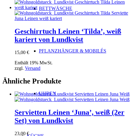
BETTWÄSCHE
Geschirrtuch Leinen ‘Tilda’, weiß
kariert von Lundkvist
PFLANZHÄNGER & MOBILÉS
15,00
€
Enthält 19% MwSt.
zzgl.
Versand
Ähnliche Produkte
UHREN
Servietten Leinen ‘Juna’, weiß (2er
Set) von Lundkvist
23,00
€
KÜCHE