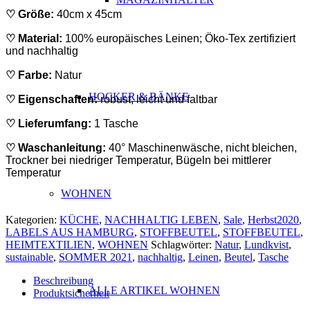
♡ Größe:
40cm x 45cm
♡ Material:
100% europäisches Leinen; Öko-Tex zertifiziert
und nachhaltig
♡ Farbe:
Natur
HOCKER & BÄNKE
♡ Eigenschaften:
robust, leicht und faltbar
♡ Lieferumfang:
1 Tasche
♡ Waschanleitung:
4
0° Maschinenwäsche, nicht bleichen,
Trockner bei niedriger Temperatur, Bügeln bei mittlerer
Temperatur
WOHNEN
Kategorien:
KÜCHE
,
NACHHALTIG LEBEN
,
Sale
,
Herbst2020
,
LABELS AUS HAMBURG
,
STOFFBEUTEL
,
STOFFBEUTEL
,
HEIMTEXTILIEN
,
WOHNEN
Schlagwörter:
Natur
,
Lundkvist
,
sustainable
,
SOMMER 2021
,
nachhaltig
,
Leinen
,
Beutel
,
Tasche
Beschreibung
ALLE ARTIKEL WOHNEN
Produktsicherheit