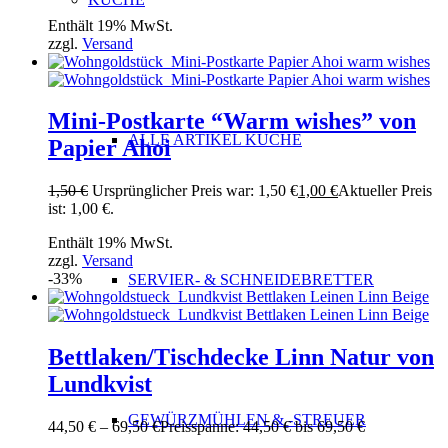
Enthält 19% MwSt.
zzgl.
Versand
Mini-Postkarte “Warm wishes” von
ALLE ARTIKEL KÜCHE
Papier Ahoi
1,50
€
Ursprünglicher Preis war: 1,50 €
1,00
€
Aktueller Preis
ist: 1,00 €.
Enthält 19% MwSt.
zzgl.
Versand
-33%
SERVIER- & SCHNEIDEBRETTER
Bettlaken/Tischdecke Linn Natur von
Lundkvist
GEWÜRZMÜHLEN & -STREUER
44,50
€
–
69,50
€
Preisspanne: 44,50 € bis 69,50 €