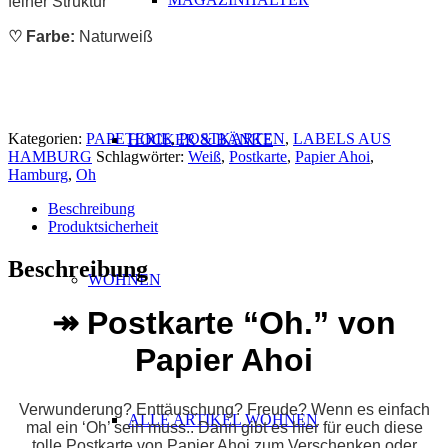
feiner Struktur
♡ Farbe:
Naturweiß
Kategorien:
PAPETERIE
,
POSTKARTEN
,
LABELS AUS
HOCKER & BÄNKE
HAMBURG
Schlagwörter:
Weiß
,
Postkarte
,
Papier Ahoi
,
Hamburg
,
Oh
Beschreibung
Produktsicherheit
Beschreibung
WOHNEN
↠
Postkarte “Oh.” von
Papier Ahoi
Verwunderung? Enttäuschung? Freude? Wenn es einfach
ALLE ARTIKEL WOHNEN
mal ein ‘Oh’ sein muss..
Dann gibt es hier für euch diese
tolle Postkarte von Papier Ahoi zum Verschenken oder