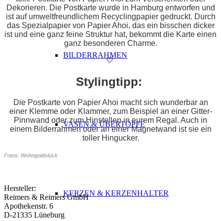
Dekorieren. Die Postkarte wurde in Hamburg entworfen und
ist auf umweltfreundlichem Recyclingpapier gedruckt. Durch
das Spezialpapier von Papier Ahoi, das ein bisschen dicker
ist und eine ganz feine Struktur hat, bekommt die Karte einen
ganz besonderen Charme.
BILDERRAHMEN
♡
Stylingtipp:
Die Postkarte von Papier Ahoi macht sich wunderbar an
einer Klemme oder Klammer, zum Beispiel an einer Gitter-
Pinnwand oder zum Hinstellen in eurem Regal. Auch in
VASEN & ÜBERTÖPFE
einem Bilderrahmen oder an einer Magnetwand ist sie ein
toller Hingucker.
Fotos: Wohngoldstück
Hersteller:
KERZEN & KERZENHALTER
Reimers & Reimers GmbH
Apothekenstr. 6
D-21335 Lüneburg