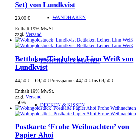
Set) von Lundkvist
WANDHAKEN
23,00
€
Enthält 19% MwSt.
zzgl.
Versand
Bettlaken/Tischdecke Linn Weiß von
TEPPICHE & FUßMATTEN
Lundkvist
44,50
€
–
69,50
€
Preisspanne: 44,50 € bis 69,50 €
Enthält 19% MwSt.
zzgl.
Versand
-50%
DECKEN & KISSEN
Postkarte ‘Frohe Weihnachten’ von
Papier Ahoi