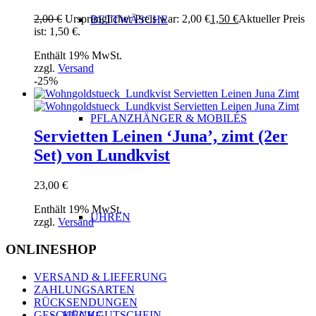
2,00
€
Ursprünglicher Preis war: 2,00 €
1,50
€
Aktueller Preis
BETTWÄSCHE
ist: 1,50 €.
Enthält 19% MwSt.
zzgl.
Versand
-25%
PFLANZHÄNGER & MOBILÉS
Servietten Leinen ‘Juna’, zimt (2er
Set) von Lundkvist
23,00
€
Enthält 19% MwSt.
UHREN
zzgl.
Versand
ONLINESHOP
VERSAND & LIEFERUNG
ZAHLUNGSARTEN
RÜCKSENDUNGEN
GESCHENKGUTSCHEIN
KÜCHE