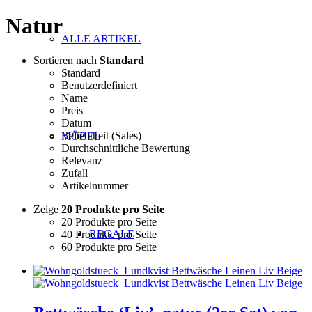
Natur
ALLE ARTIKEL
Sortieren nach
Standard
Standard
Benutzerdefiniert
Name
Preis
Datum
Beliebtheit (Sales)
MÖBEL
Durchschnittliche Bewertung
Relevanz
Zufall
Artikelnummer
Zeige
20 Produkte pro Seite
20 Produkte pro Seite
REGALE
40 Produkte pro Seite
60 Produkte pro Seite