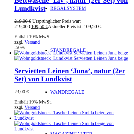
Bettwäsche ‘Liv’, natur (2er Set) von
Lundkvist
REGALSYSTEM
219,00
€
Ursprünglicher Preis war:
219,00 €
109,50
€
Aktueller Preis ist: 109,50 €.
Enthält 19% MwSt.
zzgl.
Versand
-50%
STANDREGALE
Servietten Leinen ‘Juna’, natur (2er
Set) von Lundkvist
23,00
€
WANDREGALE
Enthält 19% MwSt.
zzgl.
Versand
MAGAZINHALTER