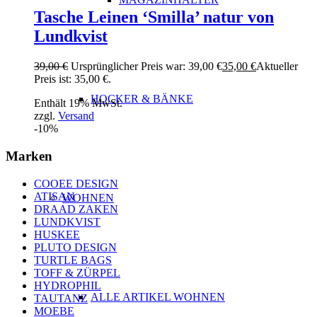
Tasche Leinen ‘Smilla’ natur von
Lundkvist
39,00
€
Ursprünglicher Preis war: 39,00 €
35,00
€
Aktueller
Preis ist: 35,00 €.
HOCKER & BÄNKE
Enthält 19% MwSt.
zzgl.
Versand
-10%
Marken
COOEE DESIGN
ATISAN
WOHNEN
DRAAD ZAKEN
LUNDKVIST
HUSKEE
PLUTO DESIGN
TURTLE BAGS
TOFF & ZÜRPEL
HYDROPHIL
ALLE ARTIKEL WOHNEN
TAUTANZ
MOEBE