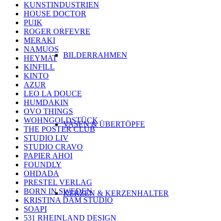
KUNSTINDUSTRIEN
HOUSE DOCTOR
PUIK
ROGER ORFEVRE
MERAKI
NAMUOS
BILDERRAHMEN
HEYMAT
KINFILL
KINTO
AZUR
LEO LA DOUCE
HUMDAKIN
OVO THINGS
WOHNGOLDSTÜCK
VASEN & ÜBERTÖPFE
THE POSTER CLUB
STUDIO LIV
STUDIO CRAVO
PAPIER AHOI
FOUNDLY
OHDADA
PRESTEL VERLAG
BORN IN SWEDEN
KERZEN & KERZENHALTER
KRISTINA DAM STUDIO
SOAPI
531 RHEINLAND DESIGN