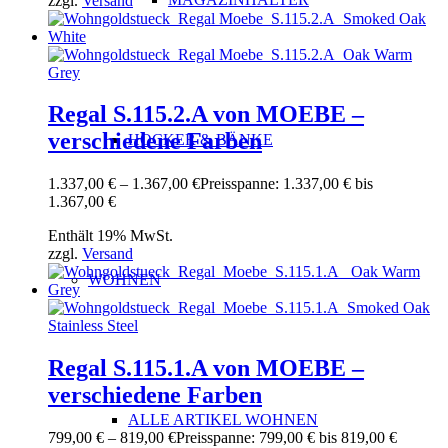
zzgl.
Versand
Regal S.115.2.A von MOEBE –
verschiedene Farben
HOCKER & BÄNKE
1.337,00
€
–
1.367,00
€
Preisspanne: 1.337,00 € bis
1.367,00 €
Enthält 19% MwSt.
zzgl.
Versand
WOHNEN
Regal S.115.1.A von MOEBE –
verschiedene Farben
ALLE ARTIKEL WOHNEN
799,00
€
–
819,00
€
Preisspanne: 799,00 € bis 819,00 €