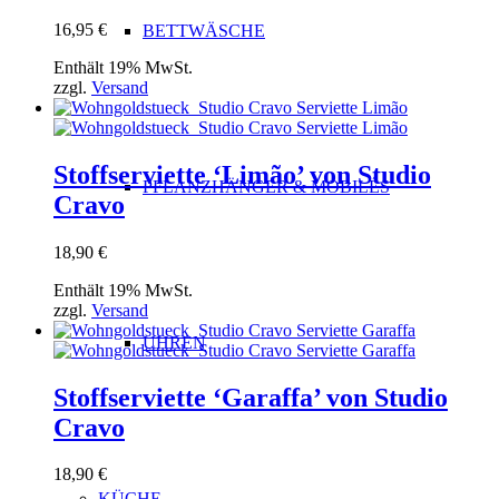
16,95
€
BETTWÄSCHE
Enthält 19% MwSt.
zzgl.
Versand
Stoffserviette ‘Limão’ von Studio
PFLANZHÄNGER & MOBILÉS
Cravo
18,90
€
Enthält 19% MwSt.
zzgl.
Versand
UHREN
Stoffserviette ‘Garaffa’ von Studio
Cravo
18,90
€
KÜCHE