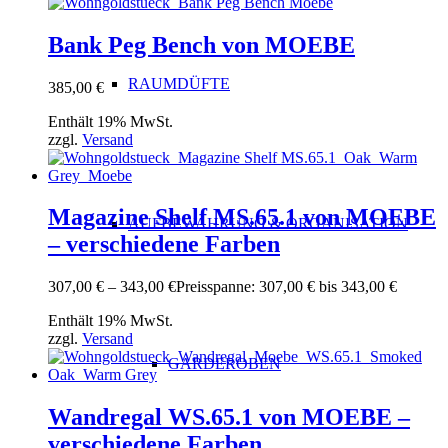
Bank Peg Bench von MOEBE
RAUMDÜFTE
385,00
€
Enthält 19% MwSt.
zzgl.
Versand
Magazine Shelf MS.65.1 von MOEBE
AUFBEWAHRUNG & ORGANISATION
– verschiedene Farben
307,00
€
–
343,00
€
Preisspanne: 307,00 € bis 343,00 €
Enthält 19% MwSt.
zzgl.
Versand
GARDEROBEN
Wandregal WS.65.1 von MOEBE –
verschiedene Farben