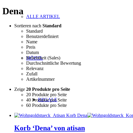
Dena
ALLE ARTIKEL
Sortieren nach
Standard
Standard
Benutzerdefiniert
Name
Preis
Datum
Beliebtheit (Sales)
MÖBEL
Durchschnittliche Bewertung
Relevanz
Zufall
Artikelnummer
Zeige
20 Produkte pro Seite
20 Produkte pro Seite
REGALE
40 Produkte pro Seite
60 Produkte pro Seite
Korb ‘Dena’ von atisan