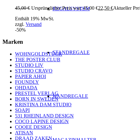
45,00
€
Ursprünglicher Preis war: 45,00 €
22,50
€
Aktueller Prei
REGALSYSTEM
Enthält 19% MwSt.
zzgl.
Versand
-50%
Marken
STANDREGALE
WOHNGOLDSTÜCK
THE POSTER CLUB
STUDIO LIV
STUDIO CRAVO
PAPIER AHOI
FOUNDLY
OHDADA
PRESTEL VERLAG
WANDREGALE
BORN IN SWEDEN
KRISTINA DAM STUDIO
SOAPI
531 RHEINLAND DESIGN
COCO LAPINE DESIGN
COOEE DESIGN
ATISAN
DRAAD ZAKEN
MAGAZINHALTER