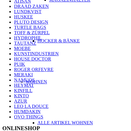
ATISAN
DRAAD ZAKEN
LUNDKVIST
HUSKEE
PLUTO DESIGN
TURTLE BAGS
TOFF & ZÜRPEL
HYDROPHIL
HOCKER & BÄNKE
TAUTANZ
MOEBE
KUNSTINDUSTRIEN
HOUSE DOCTOR
PUIK
ROGER ORFEVRE
MERAKI
NAMUOS
WOHNEN
HEYMAT
KINFILL
KINTO
AZUR
LEO LA DOUCE
HUMDAKIN
OVO THINGS
ALLE ARTIKEL WOHNEN
ONLINESHOP