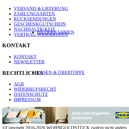
VERSAND & LIEFERUNG
ZAHLUNGSARTEN
RÜCKSENDUNGEN
GESCHENKGUTSCHEIN
NACHHALTIGKEIT
BILDERRAHMEN
VERTRAG WIDERRUFEN
KONTAKT
KONTAKT
NEWSLETTER
RECHTLICHES
VASEN & ÜBERTÖPFE
AGB
WIDERRUFSRECHT
DATENSCHUTZ
IMPRESSUM
KERZEN & KERZENHALTER
©Copyright 2016-2026 WOHNGOLDSTÜCK (sofern nicht anders