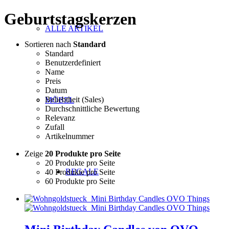
Geburtstagskerzen
ALLE ARTIKEL
Sortieren nach
Standard
Standard
Benutzerdefiniert
Name
Preis
Datum
Beliebtheit (Sales)
MÖBEL
Durchschnittliche Bewertung
Relevanz
Zufall
Artikelnummer
Zeige
20 Produkte pro Seite
20 Produkte pro Seite
REGALE
40 Produkte pro Seite
60 Produkte pro Seite