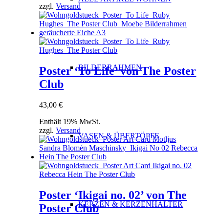
zzgl.
Versand
BILDERRAHMEN
Poster ‘To Life’ von The Poster
Club
43,00
€
Enthält 19% MwSt.
zzgl.
Versand
VASEN & ÜBERTÖPFE
Poster ‘Ikigai no. 02’ von The
KERZEN & KERZENHALTER
Poster Club