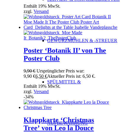
Enthält 19% MwSt.
zzgl.
Versand
GEWÜRZMÜHLEN & -STREUER
Poster ‘Botanik II’ von The
Poster Club
9,90
€
Ursprünglicher Preis war:
9,90 €
6,50
€
Aktueller Preis ist: 6,50 €.
SPÜLMITTEL &
Enthält 19% MwSt.
zzgl.
Versand
-34%
Klappkarte ‘Christmas
AUFBEWAHRUNG
Tree’ von Leo la Douce