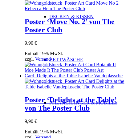
DECKEN & KISSEN
Poster ‘Move No. 2’ von The
Poster Club
9,90
€
Enthält 19% MwSt.
zzgl.
Versand
BETTWÄSCHE
Poster ‘Delights at the Table’
PFLANZHÄNGER & MOBILÉS
von The Poster Club
9,90
€
Enthält 19% MwSt.
zzgl.
Versand