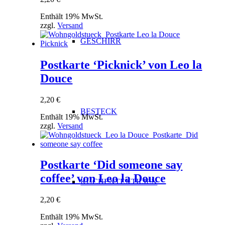
Enthält 19% MwSt.
zzgl.
Versand
GESCHIRR
Postkarte ‘Picknick’ von Leo la
Douce
2,20
€
BESTECK
Enthält 19% MwSt.
zzgl.
Versand
Postkarte ‘Did someone say
coffee’ von Leo la Douce
KÜCHENTEXTILIEN
2,20
€
Enthält 19% MwSt.