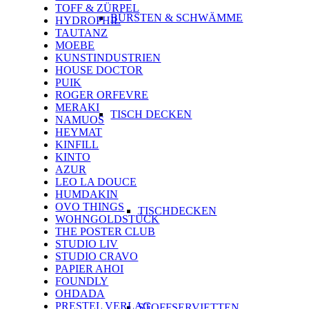
TOFF & ZÜRPEL
BÜRSTEN & SCHWÄMME
HYDROPHIL
TAUTANZ
MOEBE
KUNSTINDUSTRIEN
HOUSE DOCTOR
PUIK
ROGER ORFEVRE
MERAKI
TISCH DECKEN
NAMUOS
HEYMAT
KINFILL
KINTO
AZUR
LEO LA DOUCE
HUMDAKIN
OVO THINGS
TISCHDECKEN
WOHNGOLDSTÜCK
THE POSTER CLUB
STUDIO LIV
STUDIO CRAVO
PAPIER AHOI
FOUNDLY
OHDADA
PRESTEL VERLAG
STOFFSERVIETTEN