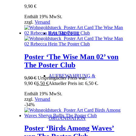
9,90
€
Enthält 19% MwSt.
zzgl.
Versand
RAUMDÜFTE
Poster ‘The Wise Man 02’ von
The Poster Club
AUFBEWAHRUNG &
9,90
€
Ursprünglicher Preis war:
9,90 €
6,50
€
Aktueller Preis ist: 6,50 €.
Enthält 19% MwSt.
zzgl.
Versand
-34%
ORGANISATION
Poster ‘Birds Among Waves’