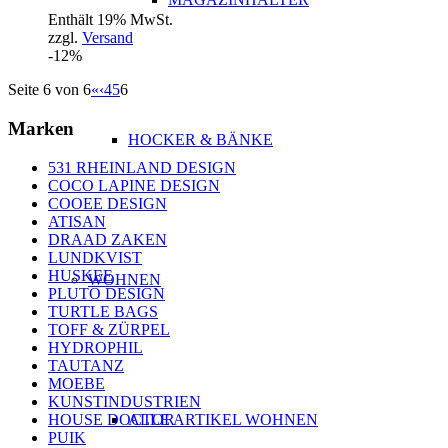
Enthält 19% MwSt.
zzgl.
Versand
-12%
Seite 6 von 6
«
‹
4
5
6
Marken
HOCKER & BÄNKE
531 RHEINLAND DESIGN
COCO LAPINE DESIGN
COOEE DESIGN
ATISAN
DRAAD ZAKEN
LUNDKVIST
HUSKEE
WOHNEN
PLUTO DESIGN
TURTLE BAGS
TOFF & ZÜRPEL
HYDROPHIL
TAUTANZ
MOEBE
KUNSTINDUSTRIEN
HOUSE DOCTOR
ALLE ARTIKEL WOHNEN
PUIK