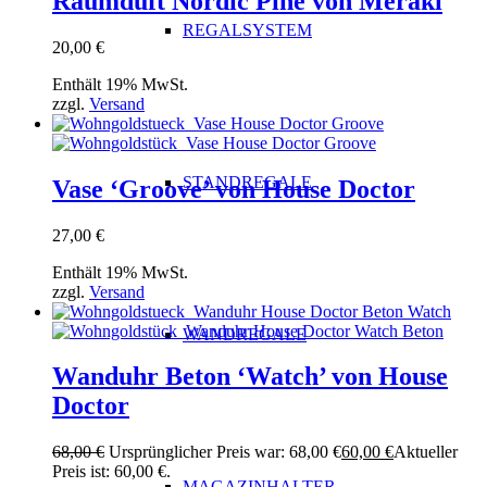
Raumduft Nordic Pine von Meraki
REGALSYSTEM
20,00
€
Enthält 19% MwSt.
zzgl.
Versand
STANDREGALE
Vase ‘Groove’ von House Doctor
27,00
€
Enthält 19% MwSt.
zzgl.
Versand
WANDREGALE
Wanduhr Beton ‘Watch’ von House
Doctor
68,00
€
Ursprünglicher Preis war: 68,00 €
60,00
€
Aktueller
Preis ist: 60,00 €.
MAGAZINHALTER