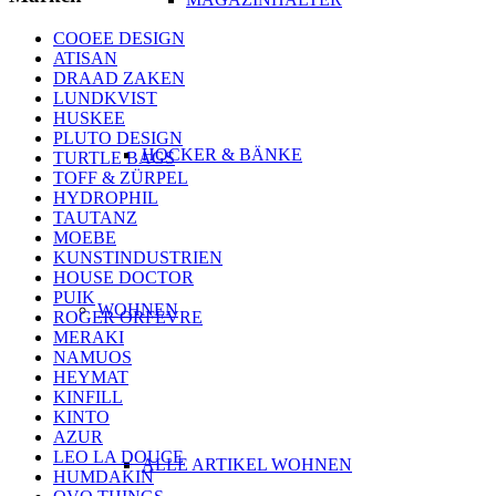
COOEE DESIGN
ATISAN
DRAAD ZAKEN
LUNDKVIST
HUSKEE
PLUTO DESIGN
HOCKER & BÄNKE
TURTLE BAGS
TOFF & ZÜRPEL
HYDROPHIL
TAUTANZ
MOEBE
KUNSTINDUSTRIEN
HOUSE DOCTOR
PUIK
WOHNEN
ROGER ORFEVRE
MERAKI
NAMUOS
HEYMAT
KINFILL
KINTO
AZUR
LEO LA DOUCE
ALLE ARTIKEL WOHNEN
HUMDAKIN