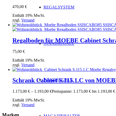
470,00
€
REGALSYSTEM
Enthält 19% MwSt.
zzgl.
Versand
Regalboden für MOEBE Cabinet Schra
STANDREGALE
75,00
€
Enthält 19% MwSt.
zzgl.
Versand
Schrank Cabinet S.115.1.C von MOEBE
WANDREGALE
1.173,00
€
–
1.193,00
€
Preisspanne: 1.173,00 € bis 1.193,00 €
Enthält 19% MwSt.
zzgl.
Versand
Marken
MAGAZINHALTER