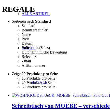
REGALE
ALLE ARTIKEL
Sortieren nach
Standard
Standard
Benutzerdefiniert
Name
Preis
Datum
Beliebtheit (Sales)
MÖBEL
Durchschnittliche Bewertung
Relevanz
Zufall
Artikelnummer
Zeige
20 Produkte pro Seite
20 Produkte pro Seite
REGALE
40 Produkte pro Seite
60 Produkte pro Seite
Schreibtisch von MOEBE – verschied