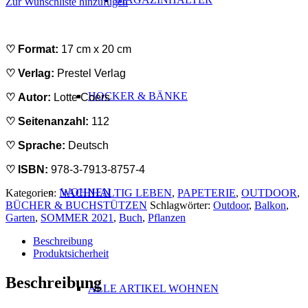
Zur Wunschliste hinzufügen
♡ Format:
17 cm x 20 cm
♡ Verlag:
Prestel Verlag
HOCKER & BÄNKE
♡ Autor:
Lotte Coers
♡ Seitenanzahl:
112
♡ Sprache:
Deutsch
♡ ISBN:
978-3-7913-8757-4
WOHNEN
Kategorien:
NACHHALTIG LEBEN
,
PAPETERIE
,
OUTDOOR
,
BÜCHER & BUCHSTÜTZEN
Schlagwörter:
Outdoor
,
Balkon
,
Garten
,
SOMMER 2021
,
Buch
,
Pflanzen
Beschreibung
Produktsicherheit
Beschreibung
ALLE ARTIKEL WOHNEN