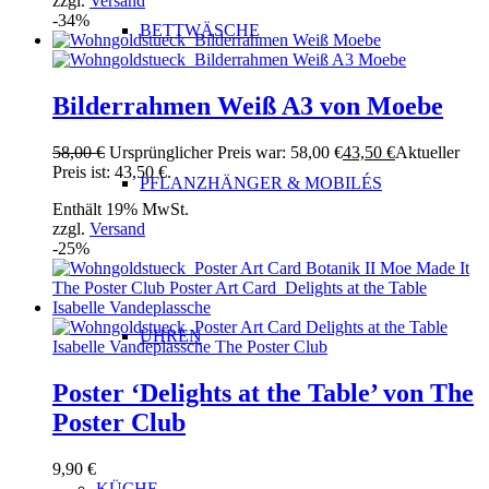
zzgl.
Versand
-34%
BETTWÄSCHE
Bilderrahmen Weiß A3 von Moebe
58,00
€
Ursprünglicher Preis war: 58,00 €
43,50
€
Aktueller
Preis ist: 43,50 €.
PFLANZHÄNGER & MOBILÉS
Enthält 19% MwSt.
zzgl.
Versand
-25%
UHREN
Poster ‘Delights at the Table’ von The
Poster Club
9,90
€
KÜCHE