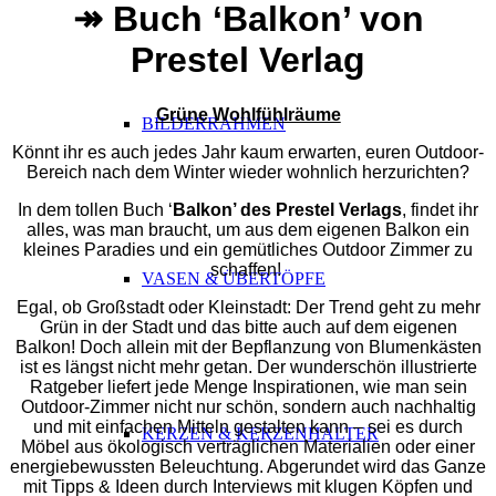
↠ Buch ‘Balkon’ von
Prestel Verlag
Grüne Wohlfühlräume
BILDERRAHMEN
Könnt ihr es auch jedes Jahr kaum erwarten, euren Outdoor-
Bereich nach dem Winter wieder wohnlich herzurichten?
In dem tollen Buch ‘
Balkon’ des Prestel Verlags
, findet ihr
alles, was man braucht, um aus dem eigenen Balkon ein
kleines Paradies und ein gemütliches Outdoor Zimmer zu
schaffen!
VASEN & ÜBERTÖPFE
Egal, ob Großstadt oder Kleinstadt: Der Trend geht zu mehr
Grün in der Stadt und das bitte auch auf dem eigenen
Balkon! Doch allein mit der Bepflanzung von Blumenkästen
ist es längst nicht mehr getan. Der wunderschön illustrierte
Ratgeber liefert jede Menge Inspirationen, wie man sein
Outdoor-Zimmer nicht nur schön, sondern auch nachhaltig
und mit einfachen Mitteln gestalten kann – sei es durch
KERZEN & KERZENHALTER
Möbel aus ökologisch verträglichen Materialien oder einer
energiebewussten Beleuchtung. Abgerundet wird das Ganze
mit Tipps & Ideen durch Interviews mit klugen Köpfen und