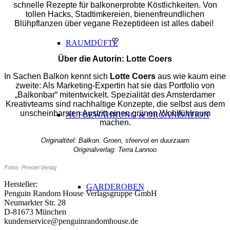
schnelle Rezepte für balkonerprobte Köstlichkeiten. Von
tollen Hacks, Stadtimkereien, bienenfreundlichen
Blühpflanzen über vegane Rezeptideen ist alles dabei!
♡
RAUMDÜFTE
Über die Autorin: Lotte Coers
In Sachen Balkon kennt sich
Lotte Coers
aus wie kaum eine
zweite: Als Marketing-Expertin hat sie das Portfolio von
„Balkonbar“ mitentwickelt. Spezialität des Amsterdamer
Kreativteams sind nachhaltige Konzepte, die selbst aus dem
unscheinbarsten Austritt einen grünen Wohlfühlraum
AUFBEWAHRUNG & ORGANISATION
machen.
Originaltitel: Balkon. Groen, sfeervol en duurzaam
Originalverlag: Terra Lannoo
Fotos:
Prestel
Verlag
Hersteller:
GARDEROBEN
Penguin Random House Verlagsgruppe GmbH
Neumarkter Str. 28
D-81673 München
kundenservice@penguinrandomhouse.de