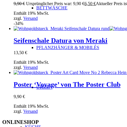
9,90
€
Ursprünglicher Preis war: 9,90 €
6,50
€
Aktueller Preis is
BETTWÄSCHE
Enthält 19% MwSt.
zzgl.
Versand
-34%
Seifenschale Datura von Meraki
PFLANZHÄNGER & MOBILÉS
13,50
€
Enthält 19% MwSt.
zzgl.
Versand
Poster ‘Voyage’ von The Poster Club
UHREN
9,90
€
Enthält 19% MwSt.
zzgl.
Versand
ONLINESHOP
KÜCHE