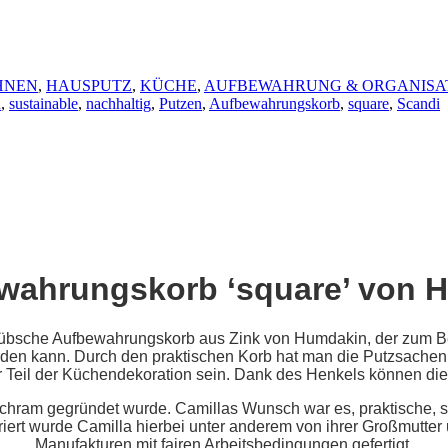
HNEN
,
HAUSPUTZ
,
KÜCHE
,
AUFBEWAHRUNG & ORGANISA
n
,
sustainable
,
nachhaltig
,
Putzen
,
Aufbewahrungskorb
,
square
,
Scandi
wahrungskorb ‘square’ von 
 hübsche Aufbewahrungskorb aus Zink von Humdakin, der zum Be
den kann. Durch den praktischen Korb hat man die Putzsachen je
Teil der Küchendekoration sein. Dank des Henkels können die
chram gegründet wurde. Camillas Wunsch war es, praktische, s
iriert wurde Camilla hierbei unter anderem von ihrer Großmutte
Manufakturen mit fairen Arbeitsbedingungen gefertigt.