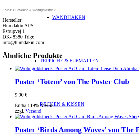
Fotos: Humdakin & Wohngoldstück
WANDHAKEN
Hersteller:
Humdakin APS
Estrupvej 1
DK- 8380 Trige
info@humdakin.com
Ähnliche Produkte
TEPPICHE & FUßMATTEN
Poster ‘Totem’ von The Poster Club
9,90
€
DECKEN & KISSEN
Enthält 19% MwSt.
zzgl.
Versand
Poster ‘Birds Among Waves’ von The P