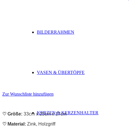
BILDERRAHMEN
VASEN & ÜBERTÖPFE
Zur Wunschliste hinzufügen
KERZEN & KERZENHALTER
♡ Größe:
33cm x 25cm x 17cm
♡ Material:
Zink, Holzgriff