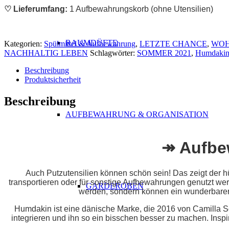
♡ Lieferumfang:
1 Aufbewahrungskorb (ohne Utensilien)
RAUMDÜFTE
Kategorien:
Spülmittel & Aufbewahrung
,
LETZTE CHANCE
,
WO
NACHHALTIG LEBEN
Schlagwörter:
SOMMER 2021
,
Humdaki
Beschreibung
Produktsicherheit
Beschreibung
AUFBEWAHRUNG & ORGANISATION
↠ Aufbe
Auch Putzutensilien können schön sein! Das zeigt der
transportieren oder für sonstige Aufbewahrungen genutzt wer
GARDEROBEN
werden, sondern können ein wunderbarer 
Humdakin ist eine dänische Marke, die 2016 von Camilla S
integrieren und ihn so ein bisschen besser zu machen. Insp