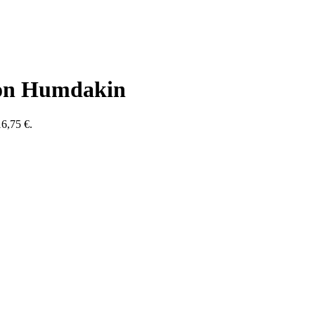
von Humdakin
16,75 €.