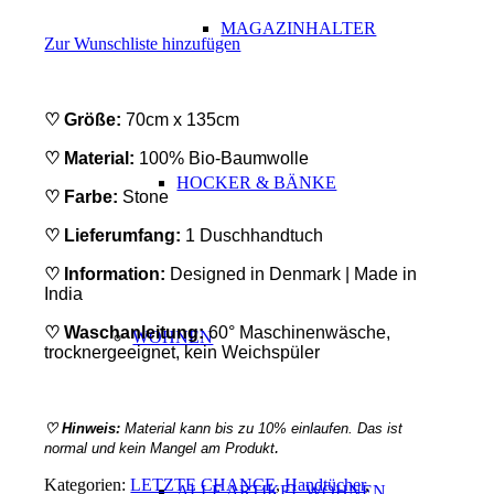
MAGAZINHALTER
Zur Wunschliste hinzufügen
♡ Größe:
70cm x 135cm
♡ Material:
100% Bio-Baumwolle
HOCKER & BÄNKE
♡ Farbe:
Stone
♡ Lieferumfang:
1 Duschhandtuch
♡ Information:
Designed in Denmark | Made in
India
♡ Waschanleitung:
60° Maschinenwäsche,
WOHNEN
trocknergeeignet, kein Weichspüler
♡
Hinweis
:
Material kann bis zu 10% einlaufen. Das ist
.
normal und kein Mangel am Produkt
Kategorien:
LETZTE CHANCE
,
Handtücher
,
ALLE ARTIKEL WOHNEN