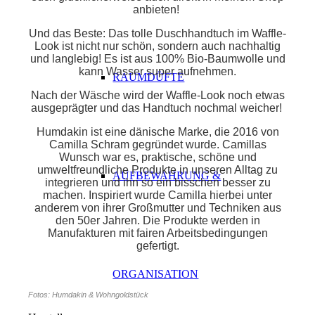
anbieten!
Und das Beste: Das tolle Duschhandtuch im Waffle-
Look ist nicht nur schön, sondern auch nachhaltig
und langlebig! Es ist aus 100% Bio-Baumwolle und
kann Wasser super aufnehmen.
RAUMDÜFTE
Nach der Wäsche wird der Waffle-Look noch etwas
ausgeprägter und das Handtuch nochmal weicher!
Humdakin ist eine dänische Marke, die 2016 von
Camilla Schram gegründet wurde. Camillas
Wunsch war es, praktische, schöne und
umweltfreundliche Produkte in unseren Alltag zu
AUFBEWAHRUNG &
integrieren und ihn so ein bisschen besser zu
machen. Inspiriert wurde Camilla hierbei unter
anderem von ihrer Großmutter und Techniken aus
den 50er Jahren. Die Produkte werden in
Manufakturen mit fairen Arbeitsbedingungen
gefertigt.
ORGANISATION
Fotos: Humdakin & Wohngoldstück