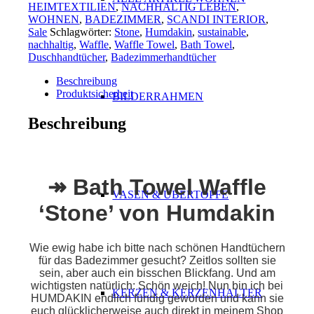
HEIMTEXTILIEN
,
NACHHALTIG LEBEN
,
WOHNEN
,
BADEZIMMER
,
SCANDI INTERIOR
,
Sale
Schlagwörter:
Stone
,
Humdakin
,
sustainable
,
nachhaltig
,
Waffle
,
Waffle Towel
,
Bath Towel
,
Duschhandtücher
,
Badezimmerhandtücher
Beschreibung
Produktsicherheit
BILDERRAHMEN
Beschreibung
↠ Bath Towel Waffle
VASEN & ÜBERTÖPFE
‘Stone’ von Humdakin
Wie ewig habe ich bitte nach schönen Handtüchern
für das Badezimmer gesucht? Zeitlos sollten sie
sein, aber auch ein bisschen Blickfang. Und am
wichtigsten natürlich: Schön weich! Nun bin ich bei
KERZEN & KERZENHALTER
HUMDAKIN endlich fündig geworden und kann sie
euch glücklicherweise auch direkt in meinem Shop