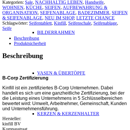
Kategorien:
Sale
,
NACHHALTIG LEBEN
,
Handseife
,
WOHNEN
,
KÜCHE
,
SEIFEN
,
AUFBEWAHRUNG &
ORGANISATION
,
SEIFENABLAGE
,
BADEZIMMER
,
SEIFEN
& SEIFENABLAGE
,
NEU IM SHOP
,
LETZTE CHANCE
Schlagwörter:
Seifentablett
,
Kinfill
,
Seifenschale
,
Seifenablage
,
Seife
BILDERRAHMEN
Beschreibung
Produktsicherheit
Beschreibung
ABSATZ
VASEN & ÜBERTÖPFE
B-Corp Zertifizierung
Kinfill ist ein zertifiziertes B-Corp Unternehmen. Dabei
handelt es sich um eine ganzheitliche Zertifizierung, bei der
die Leistung eines Unternehmens in 5 Schlüsselbereichen
bewertet wird: Umwelt, Arbeitnehmer, Gemeinschaft, Kunden
und Unternehmensführung.
KERZEN & KERZENHALTER
Hersteller:
kinfill BV
Kompasstraat