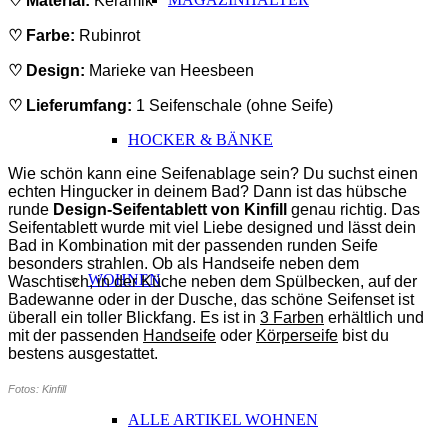
♡ Material:
Keramik
♡ Farbe:
Rubinrot
♡ Design:
Marieke van Heesbeen
♡
Lieferumfang
:
1 Seifenschale (ohne Seife)
ABSATZ
HOCKER & BÄNKE
Wie schön kann eine Seifenablage sein? Du suchst einen
echten Hingucker in deinem Bad? Dann ist das hübsche
runde
Design-Seifentablett von Kinfill
genau richtig. Das
Seifentablett wurde mit viel Liebe designed und lässt dein
Bad in Kombination mit der passenden runden Seife
besonders strahlen. Ob als Handseife neben dem
WOHNEN
Waschtisch, in der Küche neben dem Spülbecken, auf der
Badewanne oder in der Dusche, das schöne Seifenset ist
überall ein toller Blickfang. Es ist in
3 Farben
erhältlich und
mit der passenden
Handseife
oder
Körperseife
bist du
bestens ausgestattet.
Fotos: Kinfill
ALLE ARTIKEL WOHNEN
ABSATZ