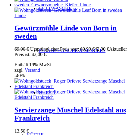
BETTWÄSCHE
Gewürzmühle Linde von Born in
sweden
69,90
€
Ursprünglicher Preis war: 69,90 €
42,00
€
Aktueller
PFLANZHÄNGER & MOBILÉS
Preis ist: 42,00 €.
Enthält 19% MwSt.
zzgl.
Versand
-40%
UHREN
Servierzange Muschel Edelstahl aus
Frankreich
13,50
€
KÜCHE