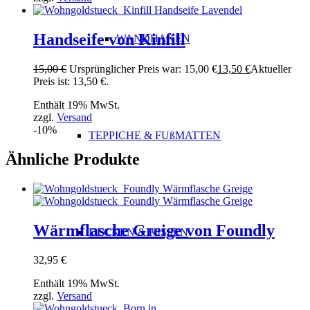
Handseife von Kinfill
WANDHAKEN
15,00
€
Ursprünglicher Preis war: 15,00 €
13,50
€
Aktueller
Preis ist: 13,50 €.
Enthält 19% MwSt.
zzgl.
Versand
-10%
TEPPICHE & FUßMATTEN
Ähnliche Produkte
Wärmflasche Greige von Foundly
DECKEN & KISSEN
32,95
€
Enthält 19% MwSt.
zzgl.
Versand