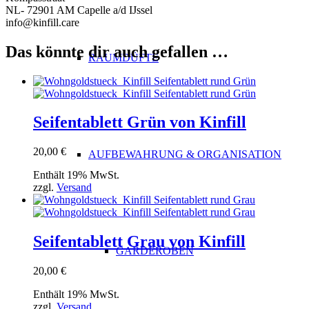
NL- 72901 AM Capelle a/d IJssel
info@kinfill.care
Das könnte dir auch gefallen …
RAUMDÜFTE
Seifentablett Grün von Kinfill
20,00
€
AUFBEWAHRUNG & ORGANISATION
Enthält 19% MwSt.
zzgl.
Versand
Seifentablett Grau von Kinfill
GARDEROBEN
20,00
€
Enthält 19% MwSt.
zzgl.
Versand