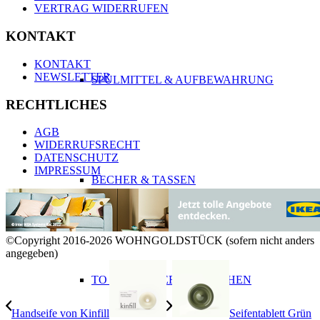
VERTRAG WIDERRUFEN
KONTAKT
KONTAKT
NEWSLETTER
SPÜLMITTEL & AUFBEWAHRUNG
RECHTLICHES
AGB
WIDERRUFSRECHT
DATENSCHUTZ
IMPRESSUM
BECHER & TASSEN
©Copyright 2016-2026 WOHNGOLDSTÜCK (sofern nicht anders
angegeben)
TO GO BECHER & FLASCHEN
Handseife von Kinfill
Seifentablett Grün