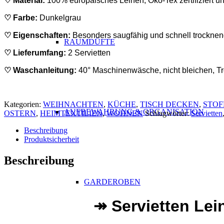
♡ Material:
100% europäisches Leinen; Öko-Tex zertifiziert u
♡ Farbe:
Dunkelgrau
♡ Eigenschaften:
Besonders saugfähig und schnell trocknend
RAUMDÜFTE
♡ Lieferumfang:
2 Servietten
♡ Waschanleitung:
4
0° Maschinenwäsche, nicht bleichen, Tr
Kategorien:
WEIHNACHTEN
,
KÜCHE
,
TISCH DECKEN
,
STOF
AUFBEWAHRUNG & ORGANISATION
OSTERN
,
HEIMTEXTILIEN
,
WOHNEN
Schlagwörter:
Servietten
Beschreibung
Produktsicherheit
Beschreibung
GARDEROBEN
↠ Servietten Lei