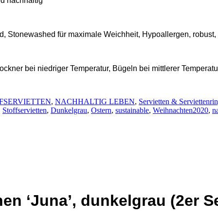
nd nachhaltig
, Stonewashed für maximale Weichheit, Hypoallergen, robust, a
ockner bei niedriger Temperatur, Bügeln bei mittlerer Temperat
FSERVIETTEN
,
NACHHALTIG LEBEN
,
Servietten & Serviettenri
,
Stoffservietten
,
Dunkelgrau
,
Ostern
,
sustainable
,
Weihnachten2020
,
n
nen ‘Juna’, dunkelgrau (2er S