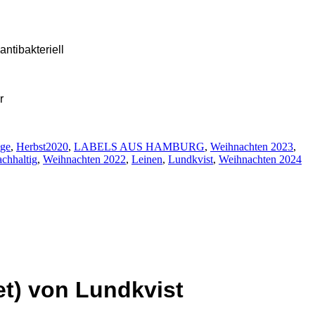
ntibakteriell
ur
nge
,
Herbst2020
,
LABELS AUS HAMBURG
,
Weihnachten 2023
,
achhaltig
,
Weihnachten 2022
,
Leinen
,
Lundkvist
,
Weihnachten 2024
et) von Lundkvist