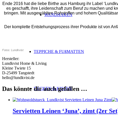
Ende 2016 hat die liebe Birthe aus Hamburg ihr Label ‘Lundkvi
es geschafft, ihre Leidenschaft zum Beruf zu machen und kr
bringen. Mit ausgewählten Rohstoffen und hohem Qualitätsan
WANDHAKEN
Der komplette Entstehungsprozess ihrer Produkte ist von Anf
Fotos: Lundkvist
TEPPICHE & FUßMATTEN
Hersteller:
Lundkvist Home & Living
Kleine Twiete 15
D-25499 Tangstedt
hello@lundkvist.de
Das könnte dir auch gefallen …
DECKEN & KISSEN
Servietten Leinen ‘Juna’, zimt (2er Se