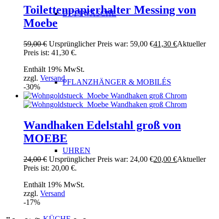
Toilettenpapierhalter Messing von
BETTWÄSCHE
Moebe
59,00
€
Ursprünglicher Preis war: 59,00 €
41,30
€
Aktueller
Preis ist: 41,30 €.
Enthält 19% MwSt.
zzgl.
Versand
PFLANZHÄNGER & MOBILÉS
-30%
Wandhaken Edelstahl groß von
MOEBE
UHREN
24,00
€
Ursprünglicher Preis war: 24,00 €
20,00
€
Aktueller
Preis ist: 20,00 €.
Enthält 19% MwSt.
zzgl.
Versand
-17%
KÜCHE