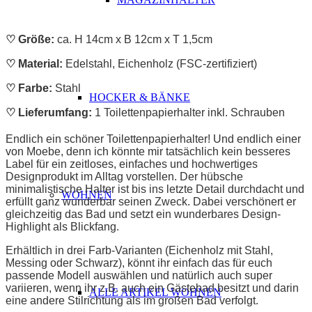
♡ Größe:
ca. H 14cm x B 12cm x T 1,5cm
♡ Material:
Edelstahl, Eichenholz (FSC-zertifiziert)
♡ Farbe:
Stahl
HOCKER & BÄNKE
♡ Lieferumfang:
1 Toilettenpapierhalter inkl. Schrauben
Endlich ein schöner Toilettenpapierhalter! Und endlich einer
von Moebe, denn ich könnte mir tatsächlich kein besseres
Label für ein zeitloses, einfaches und hochwertiges
Designprodukt im Alltag vorstellen. Der hübsche
minimalistische Halter ist bis ins letzte Detail durchdacht und
WOHNEN
erfüllt ganz wunderbar seinen Zweck. Dabei verschönert er
gleichzeitig das Bad und setzt ein wunderbares Design-
Highlight als Blickfang.
Erhältlich in drei Farb-Varianten (Eichenholz mit Stahl,
Messing oder Schwarz), könnt ihr einfach das für euch
passende Modell auswählen und natürlich auch super
variieren, wenn ihr z.B. auch ein Gästebad besitzt und darin
ALLE ARTIKEL WOHNEN
eine andere Stilrichtung als im großen Bad verfolgt.