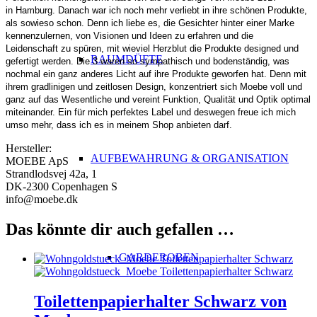
in Hamburg. Danach war ich noch mehr verliebt in ihre schönen Produkte,
als sowieso schon. Denn ich liebe es, die Gesichter hinter einer Marke
kennenzulernen, von Visionen und Ideen zu erfahren und die
Leidenschaft zu spüren, mit wieviel Herzblut die Produkte designed und
RAUMDÜFTE
gefertigt werden. Die 3 waren so sympathisch und bodenständig, was
nochmal ein ganz anderes Licht auf ihre Produkte geworfen hat. Denn mit
ihrem gradlinigen und zeitlosen Design, konzentriert sich Moebe voll und
ganz auf das Wesentliche und vereint Funktion, Qualität und Optik optimal
miteinander. Ein für mich perfektes Label und deswegen freue ich mich
umso mehr, dass ich es in meinem Shop anbieten darf.
Hersteller:
AUFBEWAHRUNG & ORGANISATION
MOEBE ApS
Strandlodsvej 42a, 1
DK-2300 Copenhagen S
info@moebe.dk
Das könnte dir auch gefallen …
GARDEROBEN
Toilettenpapierhalter Schwarz von