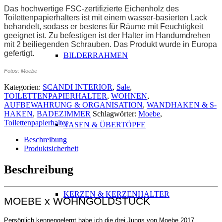
Das hochwertige FSC-zertifizierte Eichenholz des
Toilettenpapierhalters ist mit einem wasser-basierten Lack
behandelt, sodass er bestens für Räume mit Feuchtigkeit
geeignet ist. Zu befestigen ist der Halter im Handumdrehen
mit 2 beiliegenden Schrauben. Das Produkt wurde in Europa
gefertigt.
BILDERRAHMEN
Fotos: Moebe
Kategorien:
SCANDI INTERIOR
,
Sale
,
TOILETTENPAPIERHALTER
,
WOHNEN
,
AUFBEWAHRUNG & ORGANISATION
,
WANDHAKEN & S-
HAKEN
,
BADEZIMMER
Schlagwörter:
Moebe
,
Toilettenpapierhalter
VASEN & ÜBERTÖPFE
Beschreibung
Produktsicherheit
Beschreibung
KERZEN & KERZENHALTER
MOEBE x WOHNGOLDSTÜCK
Persönlich kennengelernt habe ich die drei Jungs von Moebe 2017