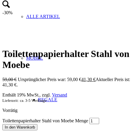
-30%
ALLE ARTIKEL
Toilettenpapierhalter Stahl von
MÖBEL
Moebe
59,00
€
Ursprünglicher Preis war: 59,00 €
41,30
€
Aktueller Preis ist:
41,30 €.
Enthält 19% MwSt., zzgl.
Versand
REGALE
Lieferzeit: ca. 3-5 Werktage
Vorrätig
Toilettenpapierhalter Stahl von Moebe Menge
In den Warenkorb