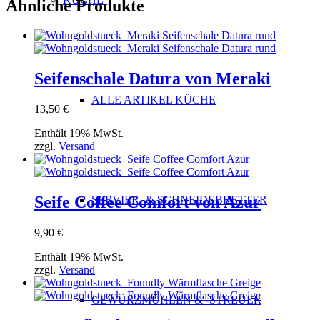
Ähnliche Produkte
Seifenschale Datura von Meraki
ALLE ARTIKEL KÜCHE
13,50
€
Enthält 19% MwSt.
zzgl.
Versand
Seife Coffee Comfort von Azur
SERVIER- & SCHNEIDEBRETTER
9,90
€
Enthält 19% MwSt.
zzgl.
Versand
GEWÜRZMÜHLEN & -STREUER