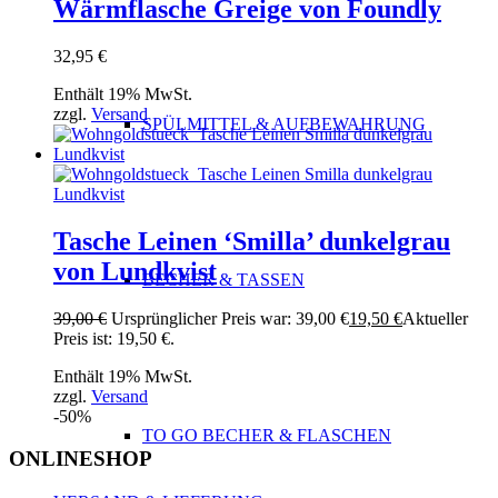
Wärmflasche Greige von Foundly
32,95
€
Enthält 19% MwSt.
zzgl.
Versand
SPÜLMITTEL & AUFBEWAHRUNG
Tasche Leinen ‘Smilla’ dunkelgrau
von Lundkvist
BECHER & TASSEN
39,00
€
Ursprünglicher Preis war: 39,00 €
19,50
€
Aktueller
Preis ist: 19,50 €.
Enthält 19% MwSt.
zzgl.
Versand
-50%
TO GO BECHER & FLASCHEN
ONLINESHOP