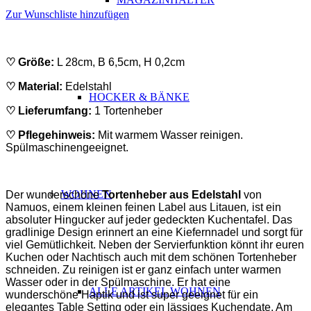
Zur Wunschliste hinzufügen
♡ Größe:
L 28cm, B 6,5cm, H 0,2cm
♡ Material:
Edelstahl
HOCKER & BÄNKE
♡ Lieferumfang:
1 Tortenheber
♡ Pflegehinweis:
Mit warmem Wasser reinigen.
Spülmaschinengeeignet.
ABSATZ
WOHNEN
Der wunderschöne
Tortenheber aus Edelstahl
von
Namuos, einem kleinen feinen Label aus Litauen
,
ist ein
absoluter Hingucker auf jeder gedeckten Kuchentafel. Das
gradlinige Design erinnert an eine Kiefernnadel und sorgt für
viel Gemütlichkeit. Neben der Servierfunktion könnt ihr euren
Kuchen oder Nachtisch auch mit dem schönen Tortenheber
schneiden. Zu reinigen ist er ganz einfach unter warmen
Wasser oder in der Spülmaschine. Er hat eine
ALLE ARTIKEL WOHNEN
wunderschöne Haptik und ist super geeignet für ein
elegantes Table Setting oder ein lässiges Kuchendate. Am