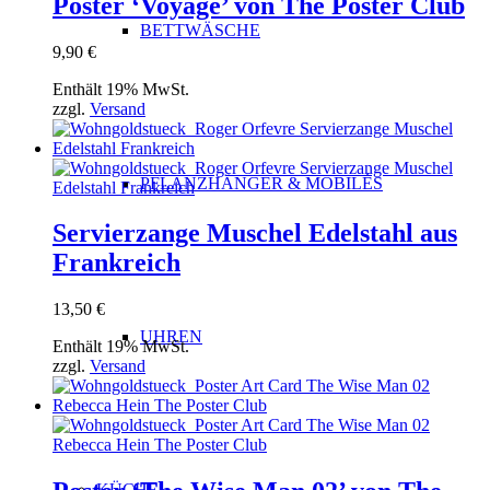
Poster ‘Voyage’ von The Poster Club
BETTWÄSCHE
9,90
€
Enthält 19% MwSt.
zzgl.
Versand
PFLANZHÄNGER & MOBILÉS
Servierzange Muschel Edelstahl aus
Frankreich
13,50
€
UHREN
Enthält 19% MwSt.
zzgl.
Versand
KÜCHE