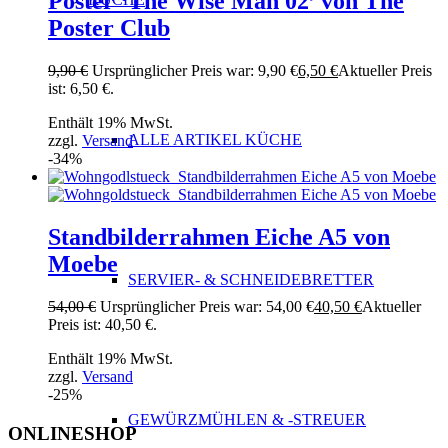
Poster ‘The Wise Man 02’ von The
Poster Club
9,90
€
Ursprünglicher Preis war: 9,90 €
6,50
€
Aktueller Preis
ist: 6,50 €.
Enthält 19% MwSt.
ALLE ARTIKEL KÜCHE
zzgl.
Versand
-34%
Standbilderrahmen Eiche A5 von
Moebe
SERVIER- & SCHNEIDEBRETTER
54,00
€
Ursprünglicher Preis war: 54,00 €
40,50
€
Aktueller
Preis ist: 40,50 €.
Enthält 19% MwSt.
zzgl.
Versand
-25%
GEWÜRZMÜHLEN & -STREUER
ONLINESHOP