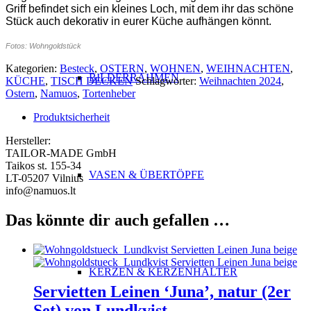
Griff befindet sich ein kleines Loch, mit dem ihr das schöne
Stück auch dekorativ in eurer Küche aufhängen könnt.
Fotos: Wohngoldstück
Kategorien:
Besteck
,
OSTERN
,
WOHNEN
,
WEIHNACHTEN
,
BILDERRAHMEN
KÜCHE
,
TISCH DECKEN
Schlagwörter:
Weihnachten 2024
,
Ostern
,
Namuos
,
Tortenheber
Produktsicherheit
Hersteller:
TAILOR-MADE GmbH
Taikos st. 155-34
VASEN & ÜBERTÖPFE
LT-05207 Vilnius
info@namuos.lt
Das könnte dir auch gefallen …
KERZEN & KERZENHALTER
Servietten Leinen ‘Juna’, natur (2er
Set) von Lundkvist