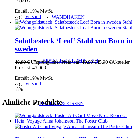
16,00
€
Enthält 19% MwSt.
zzgl.
Versand
WANDHAKEN
Salatbesteck ‘Leaf’ Stahl von Born in
sweden
TEPPICHE & FUßMATTEN
49,90
€
Ursprünglicher Preis war: 49,90 €
45,90
€
Aktueller
Preis ist: 45,90 €.
Enthält 19% MwSt.
zzgl.
Versand
-8%
Ähnliche Produkte
DECKEN & KISSEN