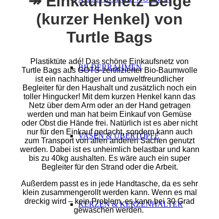
↠ Einkaufsnetz Beige
(kurzer Henkel) von
Turtle Bags
Plastiktüte adé! Das schöne Einkaufsnetz von
BILDERRAHMEN
Turtle Bags aus GOTS-zertifizierter Bio-Baumwolle
ist ein nachhaltiger und umweltfreundlicher
Begleiter für den Haushalt
und zusätzlich noch ein
toller Hingucker! Mit dem kurzen Henkel kann das
Netz über dem Arm oder an der Hand getragen
werden und man hat beim Einkauf von Gemüse
oder Obst die Hände frei. Natürlich ist es aber nicht
nur für den Einkauf gedacht, sondern kann
auch
VASEN & ÜBERTÖPFE
zum Transport von allen anderen Sachen genutzt
werden. Dabei ist es unheimlich belastbar und kann
bis zu 40kg aushalten. Es wäre auch ein super
Begleiter für den Strand oder die Arbeit.
Außerdem passt es in jede Handtasche, da es sehr
klein zusammengerollt werden kann. Wenn es mal
dreckig wird – kein Problem, es kann bei 30 Grad
KERZEN & KERZENHALTER
gewaschen werden.