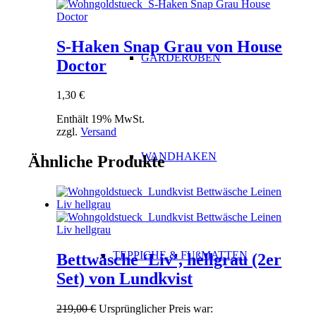
S-Haken Snap Grau von House
GARDEROBEN
Doctor
1,30
€
Enthält 19% MwSt.
zzgl.
Versand
WANDHAKEN
Ähnliche Produkte
TEPPICHE & FUßMATTEN
Bettwäsche ‘Liv’, hellgrau (2er
Set) von Lundkvist
219,00
€
Ursprünglicher Preis war: