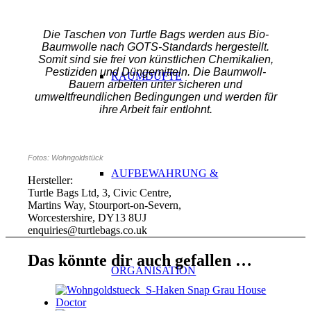
Die Taschen von Turtle Bags werden aus Bio-
Baumwolle nach GOTS-Standards hergestellt.
Somit sind sie frei von künstlichen Chemikalien,
Pestiziden und Düngemitteln. Die Baumwoll-
RAUMDÜFTE
Bauern arbeiten unter sicheren und
umweltfreundlichen Bedingungen und werden für
ihre Arbeit fair entlohnt.
Fotos: Wohngoldstück
AUFBEWAHRUNG &
Hersteller:
Turtle Bags Ltd, 3, Civic Centre,
Martins Way, Stourport-on-Severn,
Worcestershire, DY13 8UJ
enquiries@turtlebags.co.uk
Das könnte dir auch gefallen …
ORGANISATION