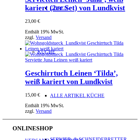
kariert (2er Set) von Lundkvist
UHREN
23,00
€
Enthält 19% MwSt.
zzgl.
Versand
KÜCHE
Geschirrtuch Leinen ‘Tilda’,
weiß kariert von Lundkvist
15,00
€
ALLE ARTIKEL KÜCHE
Enthält 19% MwSt.
zzgl.
Versand
ONLINESHOP
SERVIER- & SCHNEIDEBRETTER