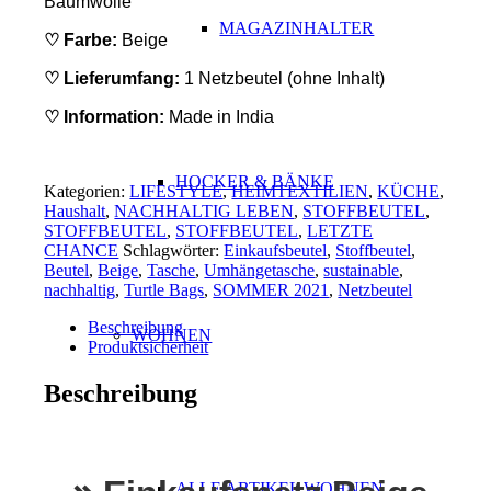
Baumwolle
MAGAZINHALTER
♡ Farbe:
Beige
♡ Lieferumfang:
1 Netzbeutel (ohne Inhalt)
♡ Information:
Made in India
HOCKER & BÄNKE
Kategorien:
LIFESTYLE
,
HEIMTEXTILIEN
,
KÜCHE
,
Haushalt
,
NACHHALTIG LEBEN
,
STOFFBEUTEL
,
STOFFBEUTEL
,
STOFFBEUTEL
,
LETZTE
CHANCE
Schlagwörter:
Einkaufsbeutel
,
Stoffbeutel
,
Beutel
,
Beige
,
Tasche
,
Umhängetasche
,
sustainable
,
nachhaltig
,
Turtle Bags
,
SOMMER 2021
,
Netzbeutel
Beschreibung
WOHNEN
Produktsicherheit
Beschreibung
ALLE ARTIKEL WOHNEN