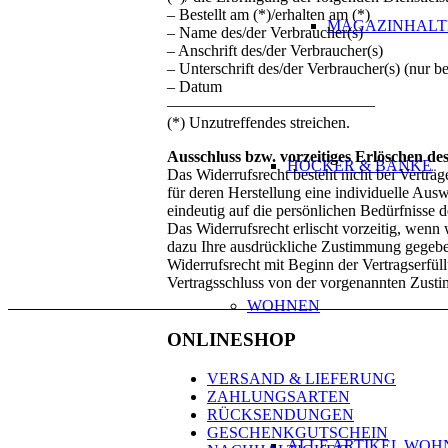
– Bestellt am (*)/erhalten am (*)
MAGAZINHALT
– Name des/der Verbraucher(s)
– Anschrift des/der Verbraucher(s)
– Unterschrift des/der Verbraucher(s) (nur be
– Datum
—————————————
(*) Unzutreffendes streichen.
Ausschluss bzw. vorzeitiges Erlöschen de
HOCKER & BÄNKE
Das Widerrufsrecht besteht nicht bei Verträge
für deren Herstellung eine individuelle Au
eindeutig auf die persönlichen Bedürfnisse d
Das Widerrufsrecht erlischt vorzeitig, wenn
dazu Ihre ausdrückliche Zustimmung gegeben 
Widerrufsrecht mit Beginn der Vertragserfüll
Vertragsschluss von der vorgenannten Zus
WOHNEN
ONLINESHOP
VERSAND & LIEFERUNG
ZAHLUNGSARTEN
RÜCKSENDUNGEN
GESCHENKGUTSCHEIN
ALLE ARTIKEL WOH