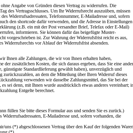
n ohne Angabe von Gründen diesen Vertrag zu widerrufen. Die
m Tag des Vertragsschlusses. Um Ihr Widerrufsrecht auszuüben, müssen
t des Widerrufsadressaten, Telefonnummer, E-Mailadresse und, sofern
uch den shortcode dafür verwenden, und die Adresse in Einstellungen
rklärung (z.B. ein mit der Post versandter Brief, Telefax oder E-Mail)
derrufen, informieren. Sie können dafür das beigefügte Muster-
ht vorgeschrieben ist. Zur Wahrung der Widerrufsfrist reicht es aus,
es Widerrufsrechts vor Ablauf der Widerrufsfrist absenden.
ir Ihnen alle Zahlungen, die wir von Ihnen erhalten haben,
e der zusätzlichen Kosten, die sich daraus ergeben, dass Sie eine ande
e, günstigste Standardlieferung gewählt haben), unverzüglich und
g zurückzuzahlen, an dem die Mitteilung über Ihren Widerruf dieses
 Rückzahlung verwenden wir dasselbe Zahlungsmittel, das Sie bei der
 es sei denn, mit Ihnen wurde ausdrücklich etwas anderes vereinbart; i
kzahlung Entgelte berechnet.
nn füllen Sie bitte dieses Formular aus und senden Sie es zurück.)
s Widerrufsadressaten, E-Mailadresse und, sofern vorhanden, die
mir/uns (*) abgeschlossenen Vertrag über den Kauf der folgenden Ware
tung (*)