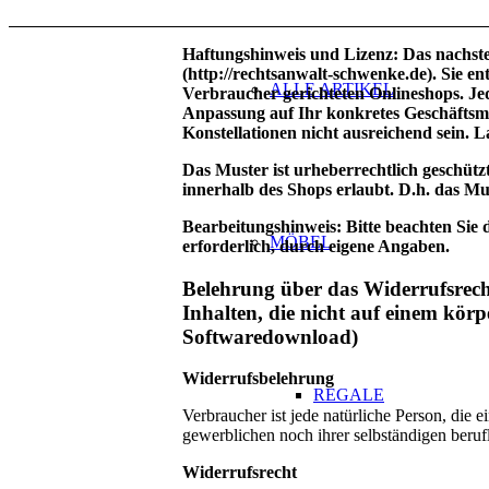
Haftungshinweis und Lizenz: Das nachste
(http://rechtsanwalt-schwenke.de). Sie en
ALLE ARTIKEL
Verbraucher gerichteten Onlineshops. Jed
Anpassung auf Ihr konkretes Geschäftsm
Konstellationen nicht ausreichend sein. La
Das Muster ist urheberrechtlich geschü
innerhalb des Shops erlaubt. D.h. das Mu
Bearbeitungshinweis: Bitte beachten Sie 
MÖBEL
erforderlich, durch eigene Angaben.
Belehrung über das Widerrufsrecht
Inhalten, die nicht auf einem körp
Softwaredownload)
Widerrufsbelehrung
REGALE
Verbraucher ist jede natürliche Person, die
gewerblichen noch ihrer selbständigen beru
Widerrufsrecht