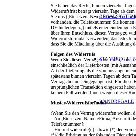
Sie haben das Recht, binnen vierzehn Tage
Widerrufsfrist beträgt vierzehn Tage ab de
REGALSYSTEM
Sie uns ([Einsetzen: Namen/Firma, Anschrif
vorhanden, die Telefaxnummer. Sie können a
DE hinterlegen.]) mittels einer eindeutigen E
über Ihren Entschluss, diesen Vertrag zu wi
Widerrufsformular verwenden, das jedoch nic
dass Sie die Mitteilung über die Ausübung d
Folgen des Widerrufs
STANDREGALE
Wenn Sie diesen Vertrag widerrufen, haben w
einschließlich der Lieferkosten (mit Ausnahm
Art der Lieferung als die von uns angeboten
spätestens binnen vierzehn Tagen ab dem Ta
Vertrags bei uns eingegangen ist. Für diese
ursprünglichen Transaktion eingesetzt haben,
keinem Fall werden Ihnen wegen dieser Rüc
WANDREGALE
Muster-Widerrufsformular
(Wenn Sie den Vertrag widerrufen wollen, da
– An [Einsetzen: Namen/Firma, Anschrift de
Telefaxnummer.]:
– Hiermit widerrufe(n) ich/wir (*) den von 
(*)/ die Erbringung der folgenden Dienstleis