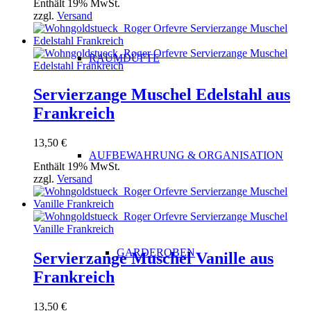
Enthält 19% MwSt.
zzgl.
Versand
RAUMDÜFTE
Servierzange Muschel Edelstahl aus
Frankreich
13,50
€
AUFBEWAHRUNG & ORGANISATION
Enthält 19% MwSt.
zzgl.
Versand
GARDEROBEN
Servierzange Muschel Vanille aus
Frankreich
13,50
€