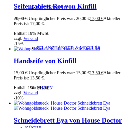
Seifentablett Rot von Kinfill
BETTWÄSCHE
20,00
€
Ursprünglicher Preis war: 20,00 €
17,00
€
Aktueller
Preis ist: 17,00 €.
Enthält 19% MwSt.
zzgl.
Versand
-15%
PFLANZHÄNGER & MOBILÉS
Handseife von Kinfill
15,00
€
Ursprünglicher Preis war: 15,00 €
13,50
€
Aktueller
Preis ist: 13,50 €.
Enthält 19% MwSt.
UHREN
zzgl.
Versand
-10%
Schneidebrett Eya von House Doctor
KÜCHE