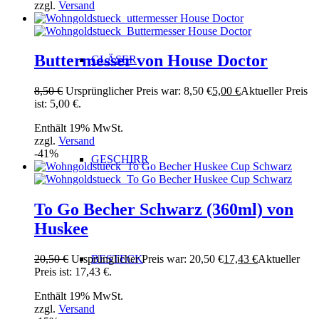
zzgl.
Versand
Buttermesser von House Doctor
GLÄSER
8,50
€
Ursprünglicher Preis war: 8,50 €
5,00
€
Aktueller Preis
ist: 5,00 €.
Enthält 19% MwSt.
zzgl.
Versand
-41%
GESCHIRR
To Go Becher Schwarz (360ml) von
Huskee
BESTECK
20,50
€
Ursprünglicher Preis war: 20,50 €
17,43
€
Aktueller
Preis ist: 17,43 €.
Enthält 19% MwSt.
zzgl.
Versand