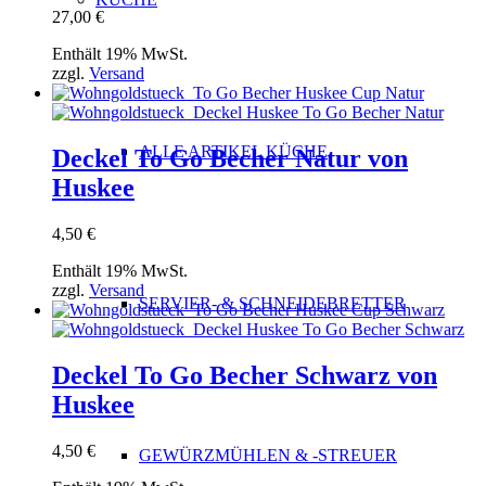
27,00
€
Enthält 19% MwSt.
zzgl.
Versand
ALLE ARTIKEL KÜCHE
Deckel To Go Becher Natur von
Huskee
4,50
€
Enthält 19% MwSt.
zzgl.
Versand
SERVIER- & SCHNEIDEBRETTER
Deckel To Go Becher Schwarz von
Huskee
4,50
€
GEWÜRZMÜHLEN & -STREUER