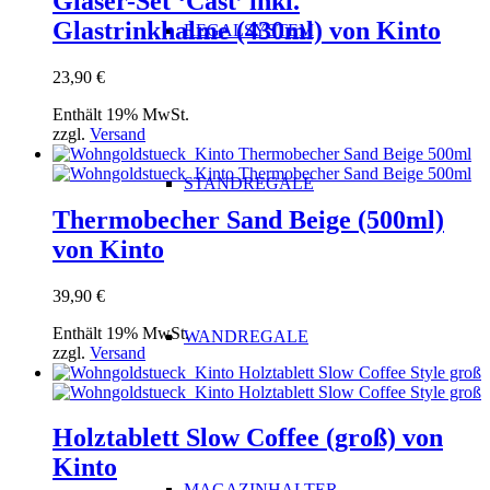
Gläser-Set ‘Cast’ inkl.
Glastrinkhalme (430ml) von Kinto
REGALSYSTEM
23,90
€
Enthält 19% MwSt.
zzgl.
Versand
STANDREGALE
Thermobecher Sand Beige (500ml)
von Kinto
39,90
€
Enthält 19% MwSt.
WANDREGALE
zzgl.
Versand
Holztablett Slow Coffee (groß) von
Kinto
MAGAZINHALTER