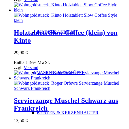
Holztablett Slow Coffee (klein) von
BILDERRAHMEN
Kinto
29,90
€
Enthält 19% MwSt.
zzgl.
Versand
VASEN & ÜBERTÖPFE
Servierzange Muschel Schwarz aus
Frankreich
KERZEN & KERZENHALTER
13,50
€