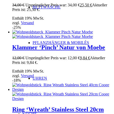
34,00
€
Ursprünglicher Preis war: 34,00 €
25,50
€
Aktueller
BETTWÄSCHE
Preis ist: 25,50 €.
Enthält 19% MwSt.
zzgl.
Versand
-25%
PFLANZHÄNGER & MOBILÉS
Klammer ‘Pinch’ Natur von Moebe
12,00
€
Ursprünglicher Preis war: 12,00 €
9,84
€
Aktueller
Preis ist: 9,84 €.
Enthält 19% MwSt.
zzgl.
Versand
UHREN
-18%
Ring ‘Wreath’ Stainless Steel 20cm
KÜCHE