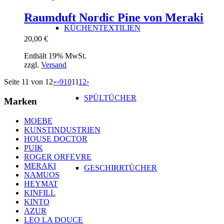
Raumduft Nordic Pine von Meraki
KÜCHENTEXTILIEN
20,00
€
Enthält 19% MwSt.
zzgl.
Versand
Seite 11 von 12
«
‹
9
10
11
12
›
SPÜLTÜCHER
Marken
MOEBE
KUNSTINDUSTRIEN
HOUSE DOCTOR
PUIK
ROGER ORFEVRE
MERAKI
GESCHIRRTÜCHER
NAMUOS
HEYMAT
KINFILL
KINTO
AZUR
LEO LA DOUCE