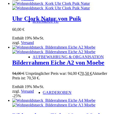
Uhr Clork Natur von Puik
RAUMDÜFTE
60,00
€
Enthält 19% MwSt.
zzgl.
Versand
AUFBEWAHRUNG & ORGANISATION
Bilderrahmen Eiche A2 von Moebe
94,00
€
Ursprünglicher Preis war: 94,00 €
70,50
€
Aktueller
Preis ist: 70,50 €.
Enthält 19% MwSt.
zzgl.
Versand
GARDEROBEN
-25%