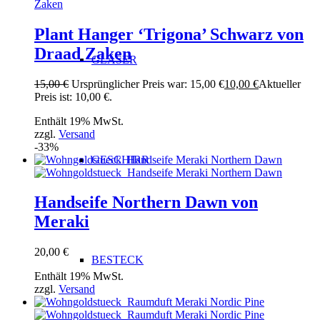
Plant Hanger ‘Trigona’ Schwarz von
Draad Zaken
GLÄSER
15,00
€
Ursprünglicher Preis war: 15,00 €
10,00
€
Aktueller
Preis ist: 10,00 €.
Enthält 19% MwSt.
zzgl.
Versand
-33%
GESCHIRR
Handseife Northern Dawn von
Meraki
20,00
€
BESTECK
Enthält 19% MwSt.
zzgl.
Versand