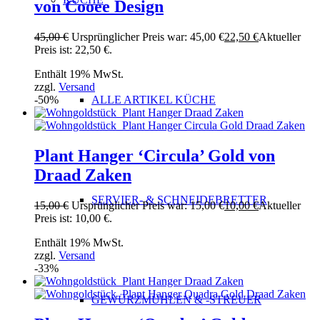
von Cooee Design
45,00
€
Ursprünglicher Preis war: 45,00 €
22,50
€
Aktueller
Preis ist: 22,50 €.
Enthält 19% MwSt.
zzgl.
Versand
ALLE ARTIKEL KÜCHE
-50%
Plant Hanger ‘Circula’ Gold von
Draad Zaken
SERVIER- & SCHNEIDEBRETTER
15,00
€
Ursprünglicher Preis war: 15,00 €
10,00
€
Aktueller
Preis ist: 10,00 €.
Enthält 19% MwSt.
zzgl.
Versand
-33%
GEWÜRZMÜHLEN & -STREUER