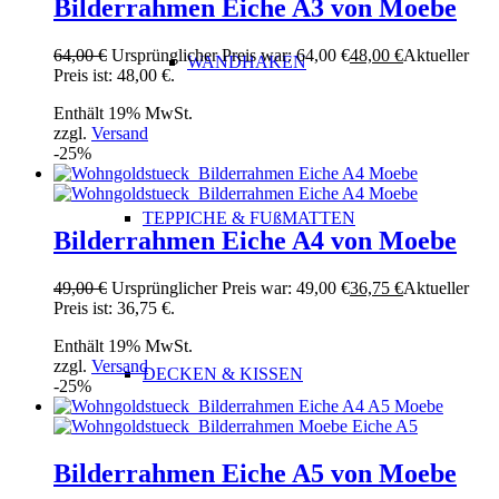
Bilderrahmen Eiche A3 von Moebe
64,00
€
Ursprünglicher Preis war: 64,00 €
48,00
€
Aktueller
WANDHAKEN
Preis ist: 48,00 €.
Enthält 19% MwSt.
zzgl.
Versand
-25%
TEPPICHE & FUßMATTEN
Bilderrahmen Eiche A4 von Moebe
49,00
€
Ursprünglicher Preis war: 49,00 €
36,75
€
Aktueller
Preis ist: 36,75 €.
Enthält 19% MwSt.
zzgl.
Versand
DECKEN & KISSEN
-25%
Bilderrahmen Eiche A5 von Moebe