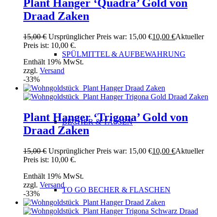
Plant Hanger ‘Quadra’ Gold von
Draad Zaken
15,00
€
Ursprünglicher Preis war: 15,00 €
10,00
€
Aktueller
Preis ist: 10,00 €.
SPÜLMITTEL & AUFBEWAHRUNG
Enthält 19% MwSt.
zzgl.
Versand
-33%
Plant Hanger ‘Trigona’ Gold von
BECHER & TASSEN
Draad Zaken
15,00
€
Ursprünglicher Preis war: 15,00 €
10,00
€
Aktueller
Preis ist: 10,00 €.
Enthält 19% MwSt.
zzgl.
Versand
TO GO BECHER & FLASCHEN
-33%