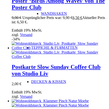
Poster ‘Birds Among Waves’ von The
Poster Club
WANDHAKEN
9,90
€
Ursprünglicher Preis war: 9,90 €
6,50
€
Aktueller Preis
ist: 6,50 €.
Enthält 19% MwSt.
zzgl.
Versand
-34%
TEPPICHE & FUßMATTEN
Postkarte Slow Sunday Coffee Club
von Studio Liv
DECKEN & KISSEN
2,00
€
Enthält 19% MwSt.
zzgl.
Versand