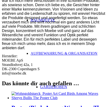
war ich noch mehr verschossen in ihre schönen Produkte,
als sowieso schon. Denn ich liebe es, die Gesichter hinter
einer Marke kennenzulernen. Von Visionen und Ideen zu
erfahren und die Leidenschaft zu spüren, mit wieviel Herzblut
die Produkte designed und angefertigt werden. So etwas
RAUMDÜFTE
verzaubert mich und wirft nochmal ein ganz anderes Licht
auf viele Produkte. Mit ihrem gradlinigen und schlichten
Design, konzentriert sich Moebe voll und ganz auf das
Wesentliche und vereint Funktion und Optik perfekt
miteinander. Ein für mich perfektes Label und deswegen
freue ich mich umso mehr, dass ich es in meinem Shop
anbieten darf.
AUFBEWAHRUNG & ORGANISATION
Hersteller:
MOEBE ApS
Strandlodsvej 42a, 1
DK-2300 Copenhagen S
info@moebe.dk
Das könnte dir auch gefallen …
GARDEROBEN