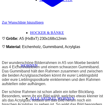
Zur Wunschliste hinzufügen
HOCKER & BÄNKE
♡ Größe:
A5 (HxBxT) 230x168x12mm
♡ Material:
Eichenholz, Gummiband, Acrylglas
ABSATZ
Der wunderschöne Bilderrahmen in A5 von Moebe besteht
WOHNEN
aus 4 Eichenholzteilen und einem schwarzen Gummiband.
Das Gummiband hält den Rahmen zusammen und zwischen
die beiden Acrylglasscheiben könnt ihr eurer Lieblingsbild
oder eure Lieblingspostkarte einklemmen und den Rahmen
aufstellen oder aufhängen.
Der schöne Rahmen ist schon allein ein toller Blickfang.
Besonders, wenn ihr ein Bild wählt, welches etwas kleiner ist
ALLE ARTIKEL WOHNEN
als das Acrylglas, sodass um das Bild herum noch ein
bisschen Acrylglas zu sehen ist. So wirkt das Bild besonders