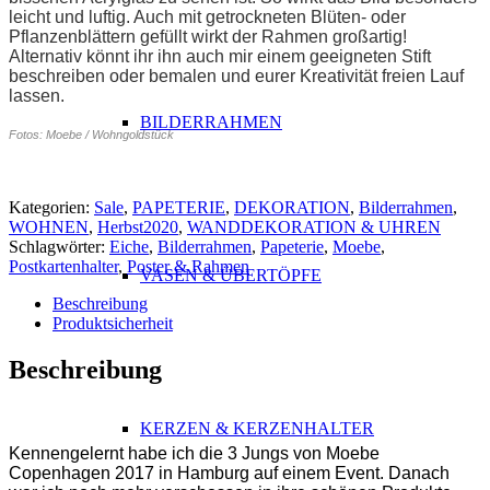
leicht und luftig. Auch mit getrockneten Blüten- oder
Pflanzenblättern gefüllt wirkt der Rahmen großartig!
Alternativ könnt ihr ihn auch mir einem geeigneten Stift
beschreiben oder bemalen und eurer Kreativität freien Lauf
lassen.
BILDERRAHMEN
Fotos: Moebe / Wohngoldstück
Kategorien:
Sale
,
PAPETERIE
,
DEKORATION
,
Bilderrahmen
,
WOHNEN
,
Herbst2020
,
WANDDEKORATION & UHREN
Schlagwörter:
Eiche
,
Bilderrahmen
,
Papeterie
,
Moebe
,
Postkartenhalter
,
Poster & Rahmen
VASEN & ÜBERTÖPFE
Beschreibung
Produktsicherheit
Beschreibung
ABSATZ
KERZEN & KERZENHALTER
Kennengelernt habe ich die 3 Jungs von Moebe
Copenhagen 2017 in Hamburg auf einem Event. Danach