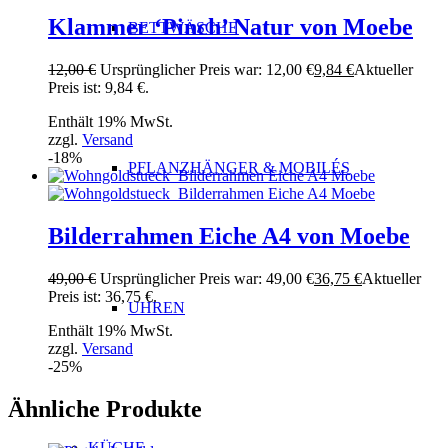
Klammer ‘Pinch’ Natur von Moebe
BETTWÄSCHE
12,00
€
Ursprünglicher Preis war: 12,00 €
9,84
€
Aktueller
Preis ist: 9,84 €.
Enthält 19% MwSt.
zzgl.
Versand
-18%
PFLANZHÄNGER & MOBILÉS
Bilderrahmen Eiche A4 von Moebe
49,00
€
Ursprünglicher Preis war: 49,00 €
36,75
€
Aktueller
Preis ist: 36,75 €.
UHREN
Enthält 19% MwSt.
zzgl.
Versand
-25%
Ähnliche Produkte
KÜCHE