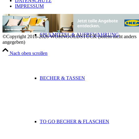
DATENSCHUTZ
IMPRESSUM
SPÜLMITTEL & AUFBEWAHRUNG
©Copyright 2016-2026 WOHNGOLDSTÜCK (sofern nicht anders
angegeben)
Nach oben scrollen
BECHER & TASSEN
TO GO BECHER & FLASCHEN