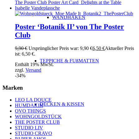
WANDHAKEN
Poster ‘Botanik II’ von The Poster
Club
9,90
€
Ursprünglicher Preis war: 9,90 €
6,50
€
Aktueller Preis
ist: 6,50 €.
TEPPICHE & FUßMATTEN
Enthält 19% MwSt.
zzgl.
Versand
-34%
Marken
LEO LA DOUCE
DECKEN & KISSEN
HUMDAKIN
OVO THINGS
WOHNGOLDSTÜCK
THE POSTER CLUB
STUDIO LIV
STUDIO CRAVO
PAPIER AHOI