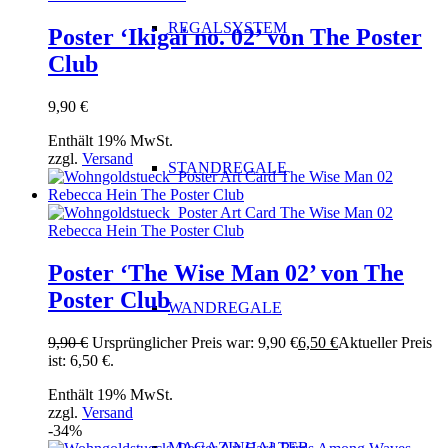
REGALSYSTEM
Poster ‘Ikigai no. 02’ von The Poster
Club
9,90
€
Enthält 19% MwSt.
zzgl.
Versand
STANDREGALE
Poster ‘The Wise Man 02’ von The
Poster Club
WANDREGALE
9,90
€
Ursprünglicher Preis war: 9,90 €
6,50
€
Aktueller Preis
ist: 6,50 €.
Enthält 19% MwSt.
zzgl.
Versand
-34%
MAGAZINHALTER