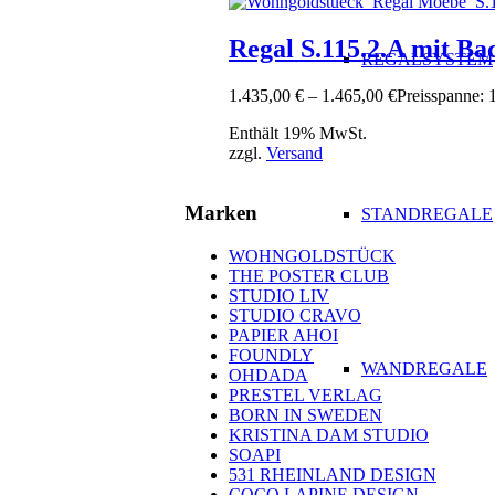
Regal S.115.2.A mit B
REGALSYSTEM
1.435,00
€
–
1.465,00
€
Preisspanne: 
Enthält 19% MwSt.
zzgl.
Versand
Marken
STANDREGALE
WOHNGOLDSTÜCK
THE POSTER CLUB
STUDIO LIV
STUDIO CRAVO
PAPIER AHOI
FOUNDLY
WANDREGALE
OHDADA
PRESTEL VERLAG
BORN IN SWEDEN
KRISTINA DAM STUDIO
SOAPI
531 RHEINLAND DESIGN
COCO LAPINE DESIGN