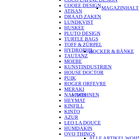
COOEE DESIGN
MAGAZINHALT
ATISAN
DRAAD ZAKEN
LUNDKVIST
HUSKEE
PLUTO DESIGN
TURTLE BAGS
TOFF & ZÜRPEL
HYDROPHIL
HOCKER & BÄNKE
TAUTANZ
MOEBE
KUNSTINDUSTRIEN
HOUSE DOCTOR
PUIK
ROGER ORFEVRE
MERAKI
WOHNEN
NAMUOS
HEYMAT
KINFILL
KINTO
AZUR
LEO LA DOUCE
HUMDAKIN
OVO THINGS
ALLE ARTIKEL WOH