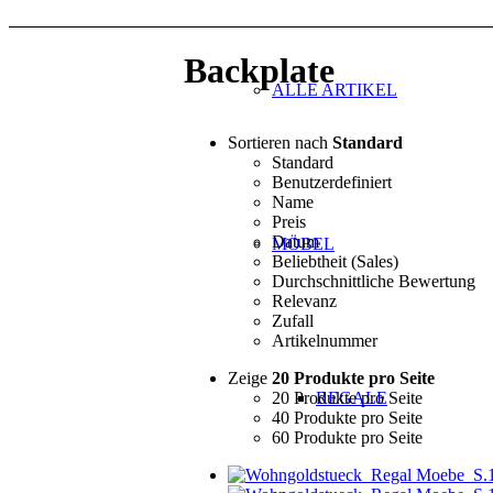
Backplate
ALLE ARTIKEL
Sortieren nach
Standard
Standard
Benutzerdefiniert
Name
Preis
Datum
MÖBEL
Beliebtheit (Sales)
Durchschnittliche Bewertung
Relevanz
Zufall
Artikelnummer
Zeige
20 Produkte pro Seite
20 Produkte pro Seite
REGALE
40 Produkte pro Seite
60 Produkte pro Seite