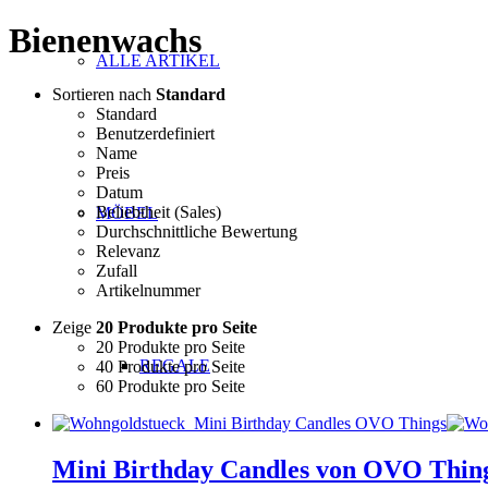
Bienenwachs
ALLE ARTIKEL
Sortieren nach
Standard
Standard
Benutzerdefiniert
Name
Preis
Datum
Beliebtheit (Sales)
MÖBEL
Durchschnittliche Bewertung
Relevanz
Zufall
Artikelnummer
Zeige
20 Produkte pro Seite
20 Produkte pro Seite
REGALE
40 Produkte pro Seite
60 Produkte pro Seite
Mini Birthday Candles von OVO Thin