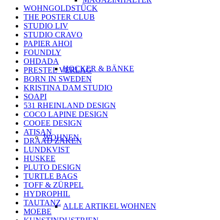
WOHNGOLDSTÜCK
THE POSTER CLUB
STUDIO LIV
STUDIO CRAVO
PAPIER AHOI
FOUNDLY
OHDADA
HOCKER & BÄNKE
PRESTEL VERLAG
BORN IN SWEDEN
KRISTINA DAM STUDIO
SOAPI
531 RHEINLAND DESIGN
COCO LAPINE DESIGN
COOEE DESIGN
ATISAN
WOHNEN
DRAAD ZAKEN
LUNDKVIST
HUSKEE
PLUTO DESIGN
TURTLE BAGS
TOFF & ZÜRPEL
HYDROPHIL
TAUTANZ
ALLE ARTIKEL WOHNEN
MOEBE