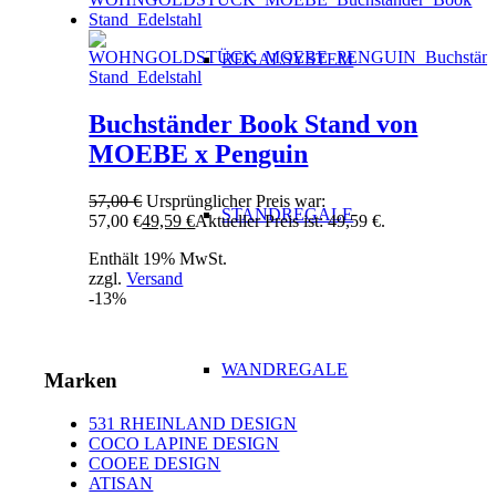
REGALSYSTEM
Buchständer Book Stand von
MOEBE x Penguin
57,00
€
Ursprünglicher Preis war:
STANDREGALE
57,00 €
49,59
€
Aktueller Preis ist: 49,59 €.
Enthält 19% MwSt.
zzgl.
Versand
-13%
WANDREGALE
Marken
531 RHEINLAND DESIGN
COCO LAPINE DESIGN
COOEE DESIGN
ATISAN