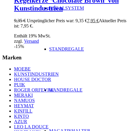
Kegelkerze ‘Chocolate Brown’ von
Kunstindustrien
REGALSYSTEM
9,35
€
Ursprünglicher Preis war: 9,35 €
7,95
€
Aktueller Preis
ist: 7,95 €.
Enthält 19% MwSt.
zzgl.
Versand
-15%
STANDREGALE
Marken
MOEBE
KUNSTINDUSTRIEN
HOUSE DOCTOR
PUIK
WANDREGALE
ROGER ORFEVRE
MERAKI
NAMUOS
HEYMAT
KINFILL
KINTO
AZUR
LEO LA DOUCE
MAGAZINHALTER