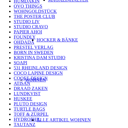
HUMDAKIN
OVO THINGS
WOHNGOLDSTÜCK
THE POSTER CLUB
STUDIO LIV
STUDIO CRAVO
PAPIER AHOI
FOUNDLY
HOCKER & BÄNKE
OHDADA
PRESTEL VERLAG
BORN IN SWEDEN
KRISTINA DAM STUDIO
SOAPI
531 RHEINLAND DESIGN
COCO LAPINE DESIGN
COOEE DESIGN
WOHNEN
ATISAN
DRAAD ZAKEN
LUNDKVIST
HUSKEE
PLUTO DESIGN
TURTLE BAGS
TOFF & ZÜRPEL
HYDROPHIL
ALLE ARTIKEL WOHNEN
TAUTANZ