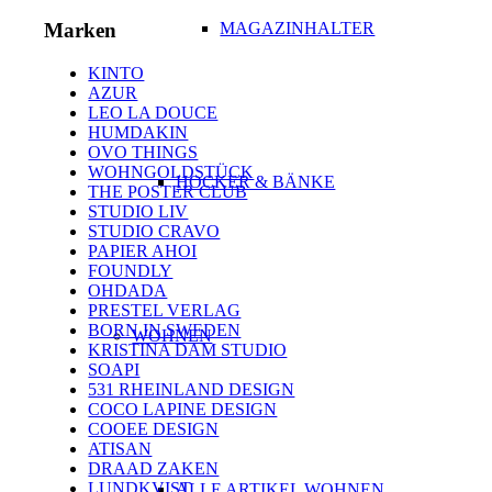
MAGAZINHALTER
Marken
KINTO
AZUR
LEO LA DOUCE
HUMDAKIN
OVO THINGS
WOHNGOLDSTÜCK
HOCKER & BÄNKE
THE POSTER CLUB
STUDIO LIV
STUDIO CRAVO
PAPIER AHOI
FOUNDLY
OHDADA
PRESTEL VERLAG
BORN IN SWEDEN
WOHNEN
KRISTINA DAM STUDIO
SOAPI
531 RHEINLAND DESIGN
COCO LAPINE DESIGN
COOEE DESIGN
ATISAN
DRAAD ZAKEN
LUNDKVIST
ALLE ARTIKEL WOHNEN