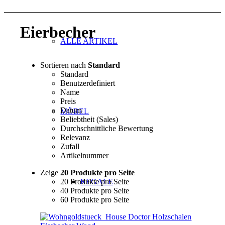
Eierbecher
ALLE ARTIKEL
Sortieren nach
Standard
Standard
Benutzerdefiniert
Name
Preis
Datum
MÖBEL
Beliebtheit (Sales)
Durchschnittliche Bewertung
Relevanz
Zufall
Artikelnummer
Zeige
20 Produkte pro Seite
20 Produkte pro Seite
REGALE
40 Produkte pro Seite
60 Produkte pro Seite